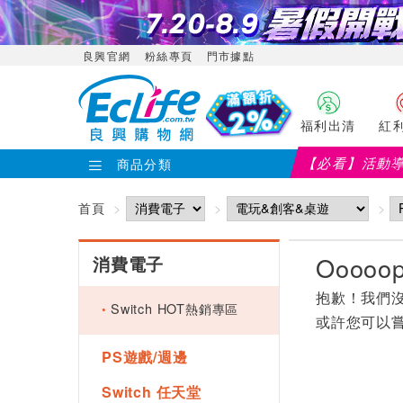
良興官網
粉絲專頁
門市據點
福利出清
紅
【必看】活動
商品分類
首頁
消費電子
抱歉！我們
Switch HOT熱銷專區
或許您可以
PS遊戲/週邊
Switch 任天堂