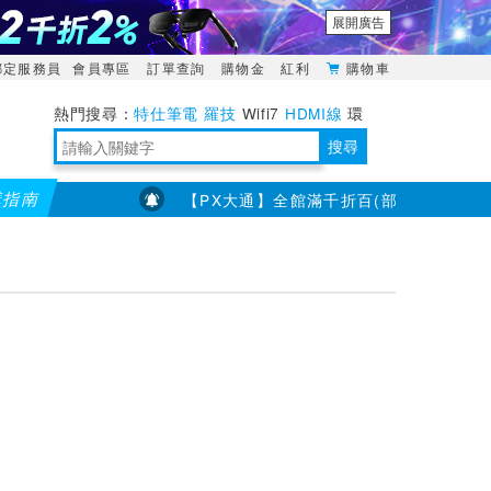
展開廣告
綁定服務員
會員專區
訂單查詢
購物金
紅利
購物車
特仕筆電
羅技
Wifi7
HDMI線
環
境量測
明緯POWER
搜尋
購指南
【PX大通】全館滿千折百(部分品項不適用，滿
靈活多變的分離式設計
TypeC安全電源延長線
日除濕15L，19坪適用
華碩 ROG Falcata 電競鍵盤
WTR-1500C行動無線影音傳輸器
電源百寶袋-你要的這裡通通有
行動電源【BSMI認證專區】
owon電子測量與智能儀器專家