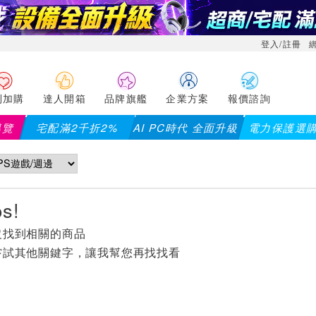
登入/註冊
利加購
達人開箱
品牌旗艦
企業方案
報價諮詢
導覽
宅配滿2千折2%
AI PC時代 全面升級
電力保護選
沒找到相關的商品
嘗試其他關鍵字，讓我幫您再找找看