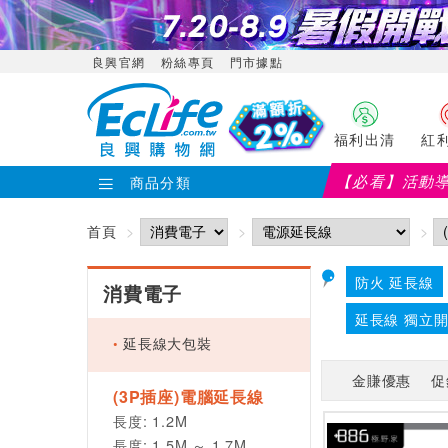
良興官網
粉絲專頁
門市據點
福利出清
紅
【必看】活動
商品分類
首頁
防火 延長線
消費電子
延長線 獨立
延長線大包裝
金賺優惠
促
(3P插座)電腦延長線
長度: 1.2M
長度: 1.5M ～ 1.7M