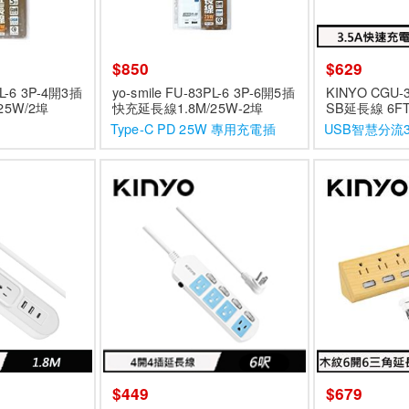
$850
$629
PL-6 3P-4開3插
yo-smile FU-83PL-6 3P-6開5插
KINYO CGU-
25W/2埠
快充延長線1.8M/25W-2埠
SB延長線 6FT
關
Type-C PD 25W 專用充電插
USB智慧分流3
孔
$449
$679