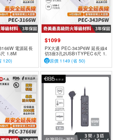
$1099
-3166W 電源延長
PX大通 PEC-343P6W 延長線4
尺 1.8M
切3座3孔2USB1TYPEC 6尺 1.
8M
 120)
促
原價 1149 (省 50)