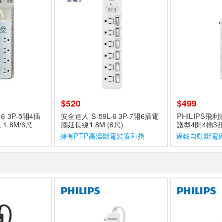
$520
$499
B-6 3P-5開4插
安全達人 S-59L-6 3P-7開6插電
PHILIPS飛
.8M/6尺
腦延長線1.8M (6尺)
護型4開4插3孔
色 CHP3444
擁有PTP高溫斷電裝置和指
過載自動斷電
示燈