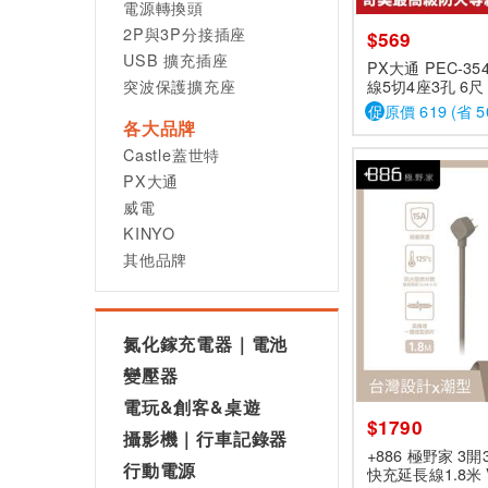
電源轉換頭
2P與3P分接插座
$569
USB 擴充插座
PX大通 PEC-3
突波保護擴充座
線5切4座3孔 6尺 
促
原價 619 (省 5
各大品牌
Castle蓋世特
PX大通
威電
KINYO
其他品牌
氮化鎵充電器｜電池
變壓器
電玩&創客&桌遊
$1790
攝影機｜行車記錄器
+886 極野家 3開
行動電源
快充延長線1.8米 