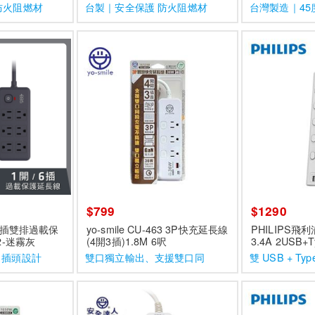
防火阻燃材
台製｜安全保護 防火阻燃材
台灣製造｜45
質
$799
$1290
開6插雙排過載保
yo-smile CU-463 3P快充延長線
PHILIPS飛
2-迷霧灰
(4開3插)1.8M 6呎
3.4A 2USB+
米 (白色) CHP
角插頭設計
雙口獨立輸出、支援雙口同
雙 USB + Typ
時充電不降速