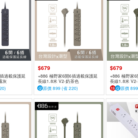
$679
$679
開6插過載保護延
+886 極野家6開6插過載保護延
+886 極野
迷霧灰
長線1.8米 V2-奶茶色
長線1.8米 V2
20)
促
原價 899 (省 220)
快
促
原價 899