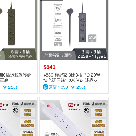
$840
家6開6插過載保護延
+886 極野家 3開3插 PD 20W
-軍綠
快充延長線1.8米 V2- 迷霧灰
 (省 220)
促
原價 1090 (省 250)