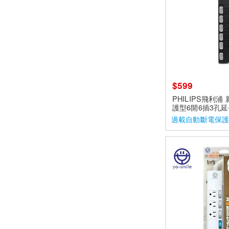
$599
PHILIPS飛利浦
護型6開6插3孔延
色 CHP3460BA
過載自動斷電保