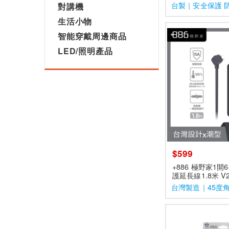
台製｜安全保護 
對講機
質
生活小物
智能穿戴周邊商品
LED/照明產品
$599
+886 極野家1
護延長線1.8米 V
台灣製造｜45度