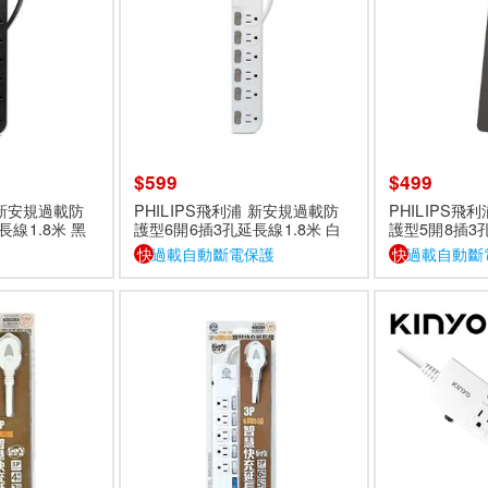
$599
$499
 新安規過載防
PHILIPS飛利浦 新安規過載防
PHILIPS飛
長線1.8米 黑
護型6開6插3孔延長線1.8米 白
護型5開8插3孔
色 CHP3460WA
色 CHP3780
護
快
過載自動斷電保護
快
過載自動斷