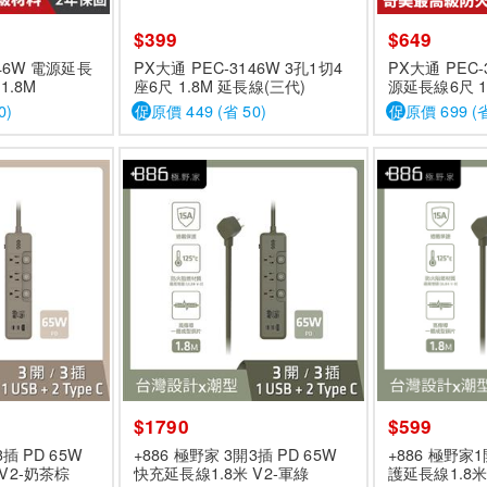
$399
$649
546W 電源延長
PX大通 PEC-3146W 3孔1切4
PX大通 PEC-
1.8M
座6尺 1.8M 延長線(三代)
源延長線6尺 1
0)
促
原價 449 (省 50)
促
原價 699 (省
$1790
$599
3插 PD 65W
+886 極野家 3開3插 PD 65W
+886 極野
V2-奶茶棕
快充延長線1.8米 V2-軍綠
護延長線1.8米