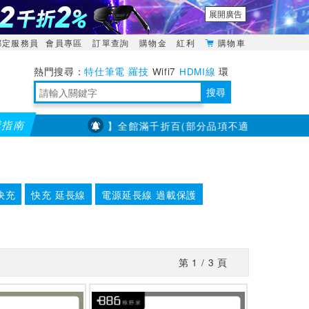
展開廣告
綁定服務員
會員專區
訂單查詢
購物金
紅利
購物車
特仕筆電
羅技
Wifi7
HDMI線
環
境量測
明緯POWER
搜尋
購指南
【PX大通】全館滿千折百(部分品項不適用，滿2千折200...
靈活多變的分離式設計
TypeC安全電源延長線
日除濕15L，19坪適用
華碩 ROG Falcata 電競鍵盤
WTR-1500C行動無線影音傳輸器
電源百寶袋-你要的這裡通通有
行動電源【BSMI認證專區】
owon電子測量與智能儀器專家
快充
快充 延長線
電源延長線 過載保護
第
1
/
3
頁