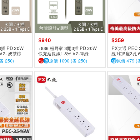
$840
$359
3插 PD 20W
+886 極野家 3開3插 PD 20W
PX大通 PEC
V2- 奶茶棕
快充延長線1.8米 V2-軍綠
線1切6座3孔 6
省 250)
快
促
原價 1090 (省 250)
促
原價 479 (省