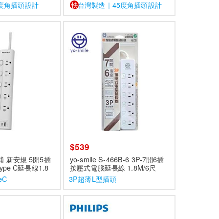
度角插頭設計
快
台灣製造｜45度角插頭設計
$539
利浦 新安規 5開5插
yo-smile S-466B-6 3P-7開6插
Type C延長線1.8
按壓式電腦延長線 1.8M/6尺
4756WA/96
eC
3P超薄L型插頭