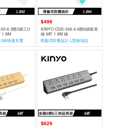
$499
333-6 3開3插三U
KINYO CGS-366-6 6開6插延長
 1.8M
線 6呎 1.8M 綠
.5A快速充電
滑蓋式防塵設計 L型插頭設
計
$629