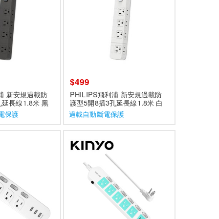
$499
利浦 新安規過載防
PHILIPS飛利浦 新安規過載防
延長線1.8米 黑
護型5開8插3孔延長線1.8米 白
BA
色 CHP3780WA
電保護
過載自動斷電保護