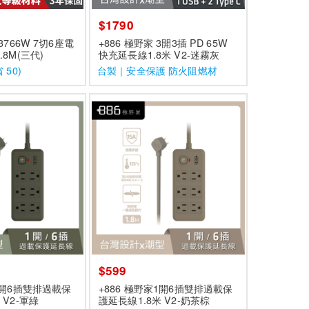
$1790
3766W 7切6座電
+886 極野家 3開3插 PD 65W
.8M(三代)
快充延長線1.8米 V2-迷霧灰
 50)
台製｜安全保護 防火阻燃材
質
$599
家1開6插雙排過載保
+886 極野家1開6插雙排過載保
 V2-軍綠
護延長線1.8米 V2-奶茶棕