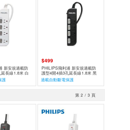
$499
利浦 新安規過載防
PHILIPS飛利浦 新安規過載防
延長線1.8米 白
護型4開4插3孔延長線1.8米 黑
WA
色 CHP3444BA
保護
過載自動斷電保護
第
2
/
3
頁