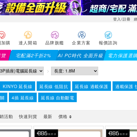
登入/註冊
利加購
達人開箱
品牌旗艦
企業方案
報價諮詢
導覽
宅配滿2千折2%
AI PC時代 全面升級
電力保護選
KINYO 延長線
延長線 低阻抗
延長線 過載保護
過載保護 
開關
4插 延長線
延長線 自動斷電
銷活動
快速到貨
最新
價格