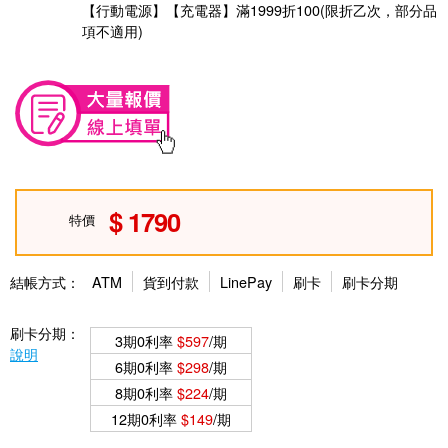
【行動電源】【充電器】滿1999折100(限折乙次，部分品
項不適用)
1790
特價
結帳方式：
ATM
貨到付款
LinePay
刷卡
刷卡分期
刷卡分期：
3期0利率
$597
/期
說明
6期0利率
$298
/期
8期0利率
$224
/期
12期0利率
$149
/期