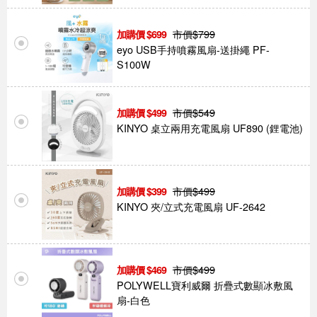
市價$
799
699
eyo USB手持噴霧風扇-送掛繩 PF-
S100W
市價$
549
499
KINYO 桌立兩用充電風扇 UF890 (鋰電池)
市價$
499
399
KINYO 夾/立式充電風扇 UF-2642
市價$
499
469
POLYWELL寶利威爾 折疊式數顯冰敷風
扇-白色