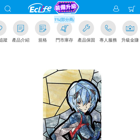
滿千元門市取貨現折1%(部分商品不適用)-請點我看
追蹤
產品介紹
規格
門市庫存
產品保固
專人服務
升級金賺