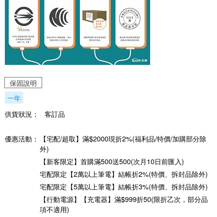
保固說明
一年
供貨狀況：
客訂品
優惠活動：
【宅配/超取】滿$2000現折2%(福利品/特價/加購部分除
外)
【新客限定】首購滿500送500(次月10日前匯入)
宅配限定【2萬以上筆電】結帳折2%(特價、拆封品除外)
宅配限定【5萬以上筆電】結帳折3%(特價、拆封品除外)
【行動電源】【充電器】滿$999折50(限折乙次，部分品
項不適用)