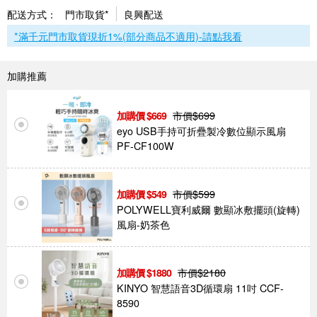
配送方式：
門市取貨*
良興配送
*滿千元門市取貨現折1%(部分商品不適用)-請點我看
加購推薦
市價$
699
669
eyo USB手持可折疊製冷數位顯示風扇
PF-CF100W
市價$
599
549
POLYWELL寶利威爾 數顯冰敷擺頭(旋轉)
風扇-奶茶色
市價$
2180
1880
KINYO 智慧語音3D循環扇 11吋 CCF-
8590