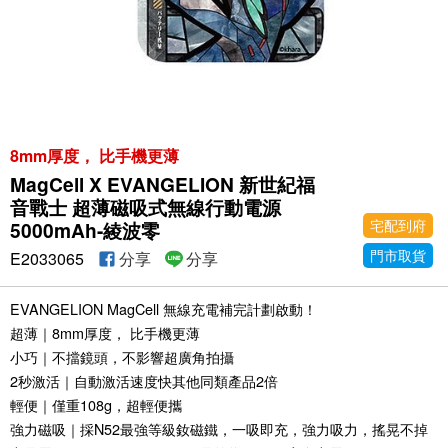
8mm厚度， 比手機更薄
MagCell X EVANGELION 新世紀福
音戰士 超薄磁吸式無線行動電源
宅配到府
5000mAh-綾波零
門市取貨
E2033065
分享
分享
EVANGELION MagCell 無線充電補完計劃啟動！
超薄｜8mm厚度， 比手機更薄
小巧｜不擋鏡頭，不影響超廣角拍攝
2秒激活｜自動激活速度快其他同類產品2倍
輕便｜僅重108g，超輕便攜
強力磁吸｜採N52最強等級釹磁鐵，一吸即充，強力吸力，搖晃不掉