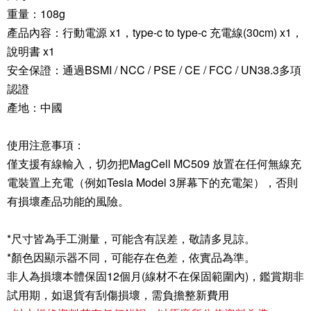
重量：108g
產品內容：行動電源 x1，type-c to type-c 充電線(30cm) x1，
說明書 x1
安全保證：通過BSMI / NCC / PSE / CE / FCC / UN38.3多項
認證
產地：中國
使用注意事項：
僅支援有線輸入，切勿把MagCell MC509 放置在任何無線充
電裝置上充電（例如Tesla Model 3屏幕下的充電架），否則
有損壞產品功能的風險。
*尺寸皆為手工測量，可能含有誤差，敬請多見諒。
*顏色因顯示器不同，可能存在色差，依實品為準。
非人為損壞本體保固12個月(線材不在保固範圍內)，鑑賞期非
試用期，如退貨有刮傷損壞，需負擔整新費用