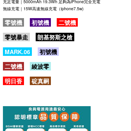
充足電量｜5000mAh 19.3Wh 足夠為iPhone完全充電
無線充電｜15W高速無線充電（iphone7.5w)
零號機
初號機
二號機
零號暴走
朗基努斯之槍
MARK.06
初號機
二號機
綾波零
明日香
碇真嗣