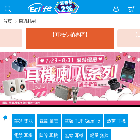
首頁
周邊耗材
【耳機促銷專區】
【L
華碩 電競
電競 筆電
華碩 TUF Gaming
藍芽 耳機
電競 耳機
降噪 耳機
無線 耳機
輕量 無線