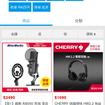
輕量 RAZER
降噪 藍芽
商品
分類
金賺
促
快
價格
$3490
$1690
【限1】圓剛 AM350 黑鳩 電容
CHERRY 德國櫻桃 HW2.2 無線