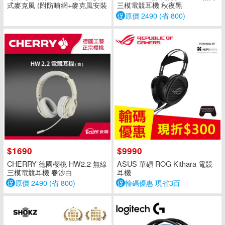
式麥克風 (附防噴網+麥克風安裝
三模電競耳機 秋夜黑
座
促
原價 2490 (省 800)
$1690
$9990
CHERRY 德國櫻桃 HW2.2 無線
ASUS 華碩 ROG Kithara 電競
三模電競耳機 春沙白
耳機
促
原價 2490 (省 800)
促
輸碼優惠 現省3百