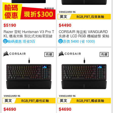
$5190
$4490
Razer 雷蛇 Huntsman V3 Pro T
CORSAIR 海盜船 VANGUARD
KL 獵魂光蛛 類比式光軸電競鍵
先鋒者 LCD RGB 機械鍵盤 紫軸
盤 中文
英文
促
輸碼優惠 現省3百
促
原價 5490 (省 1000)
$4690
$4690