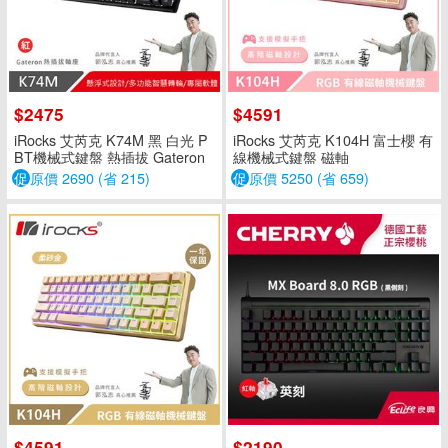
$2475
$4591
iRocks 艾芮克 K74M 黑 白光 P
iRocks 艾芮克 K104H 富士櫻 有
BT機械式鍵盤 熱插拔 Gateron
線機械式鍵盤 磁軸
紅軸
促
原價 2690 (省 215)
促
原價 5250 (省 659)
$4591
$2190