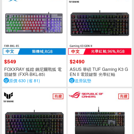
$549
$2490
FOXXRAY 狐鐳 鋼尼爾戰狐 電
ASUS 華碩 TUF Gaming K3 G
競鍵盤 (FXR-BKL-85)
EN II 電競鍵盤 光學紅軸
促
原價 630 (省 81)
促
送滑鼠墊