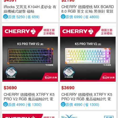
iRocks 艾芮克 K104H 柔砂金 有
CHERRY 德國櫻桃 MX BOARD
線機械式鍵盤 磁軸
8.0 RGB 英文 紅軸 黑側刻 電競
鍵盤
促
原價 5250 (省 659)
促
原價 6990 (省 4800)
$3690
$3690
CHERRY 德國櫻桃 XTRFY K5
CHERRY 德國櫻桃 XTRFY K5
PRO V2 RGB 魔晶磁軸2代 電
PRO V2 RGB 魔晶磁軸2代 電
競鍵盤 黑 中文
競鍵盤 白 中文
促
原價 4990 (省 1300)
促
原價 4990 (省 1300)