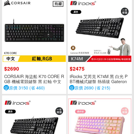
$2690
$2475
CORSAIR 海盜船 K70 CORE R
iRocks 艾芮克 K74M 黑 白光 P
GB 機械電競鍵盤 黑 紅軸 中文
BT機械式鍵盤 熱插拔 Gateron
茶軸
促
原價 3150 (省 460)
促
原價 2690 (省 215)