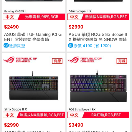
$2490
$2990
ASUS 華碩 TUF Gaming K3 G
ASUS 華碩 ROG Strix Scope II
EN II 電競鍵盤 光學青軸
X 機械電競鍵盤 黑 SNOW 雪軸
促
送滑鼠墊
促
原價 4190 (省 1200)
$2990
$3490