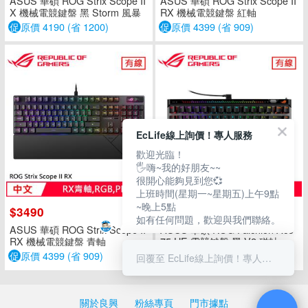
ASUS 華碩 ROG Strix Scope II
ASUS 華碩 ROG Strix Scope II
X 機械電競鍵盤 黑 Storm 風暴
RX 機械電競鍵盤 紅軸
軸
促
原價 4190 (省 1200)
促
原價 4399 (省 909)
EcLife線上詢價！專人服務
歡迎光臨！
🖐嗨~我的好朋友~~
很開心能夠見到您💞
上班時間(星期一~星期五)上午9點
~晚上5點
$3490
$7490
如有任何問題，歡迎與我們聯絡。
ASUS 華碩 ROG Strix Scope II
ASUS 華碩 ROG Falchion Ace
RX 機械電競鍵盤 青軸
75 HE 電競鍵盤 黑 V2 磁軸
促
原價 4399 (省 909)
促
送滑鼠墊
回覆至 EcLife線上詢價！專人服務
關於良興
粉絲專頁
門市據點