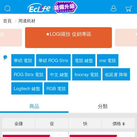
首頁
周邊耗材
惠組
★LOGI羅技 促銷專區
華碩 電競
華碩 ROG Strix
電競 鍵盤
msi 電競
ROG Strix 電競
中文 鍵盤
foxxray 電競
低延遲 降噪
Logitech 鍵盤
RGB 電競
商品
分類
金賺
促
快
價格