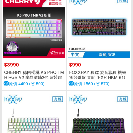
$3990
$990
CHERRY 德國櫻桃 K5 PRO TM
FOXXRAY 狐鐳 旋音戰狐 機械
R RGB V2 魔晶磁軸2代 電競鍵
電競鍵盤 青軸 (FXR-HKM-61)
盤 白 折影英文側刻
促
原價 4490 (省 500)
促
原價 1560 (省 570)