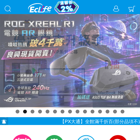
【PX大通】全館滿千折百(部分品項不適用，滿2千
儀錶指定款單筆滿8000折200 (最高可折$400
7/23~8/31【耳機喇叭】滿千折百 (最高折3百