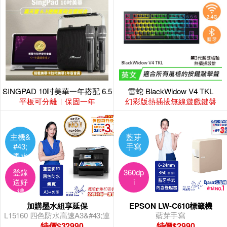
SINGPAD 10吋美華一年搭配 6.5
雷蛇 BlackWidow V4 TKL
便攜重砲
平板可分離｜保固一年
幻彩版熱插拔無線遊戲鍵盤
主機&
藍芽
#43;
手寫
墨水
組
登錄
360dp
送好
i
禮
加購墨水組享延保
EPSON LW-C610標籤機
L15160 四色防水高速A3&#43;連
藍芽手寫
供複合機
特價$32990
特價$2990