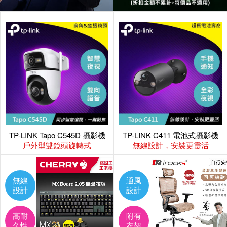
TP-LINK Tapo C545D 攝影機
TP-LINK C411 電池式攝影機
戶外型雙鏡頭旋轉式
無線設計，安裝更靈活
無線
通風
設計
設計
高耐
附有
久性
衣架