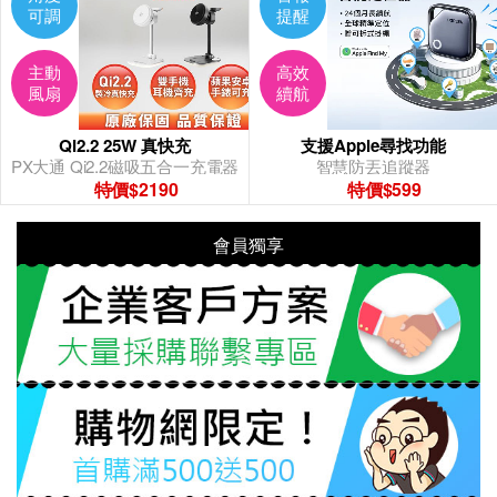
可調
提醒
主動
高效
風扇
續航
Qi2.2 25W 真快充
支援Apple尋找功能
PX大通 Qi2.2磁吸五合一充電器
智慧防丟追蹤器
特價$2190
特價$599
會員獨享