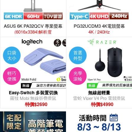
ASUS 6K PA32QCV 專業螢幕
PG32UCDM3 4K電競螢幕
(6016x3384)解析度
4K / 240Hz
口袋
首選
大小
外型
輕巧
光學
便攜
滾輪
Easy-Switch 多裝置切換
無線超輕量
羅技 Mobi 無線折疊滑鼠
雷蛇 Viper V4 Pro 電競滑鼠
特價$2690
特價$4990