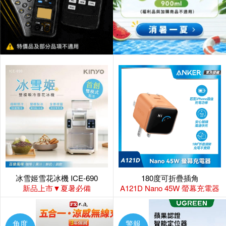
冰雪姬雪花冰機 ICE-690
180度可折疊插角
新品上市▼夏暑必備
A121D Nano 45W 螢幕充電器
角度
警報