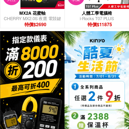
MX2A 花蜜軸
人體工學電腦椅
CHERRY MX2.0S 夜鷹 電競鍵
i-Rocks T07 PLUS
盤
特價$2690
特價$11875