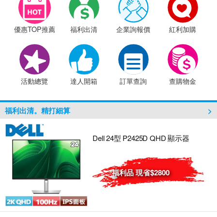
【羅技商務系列】7/1~8/31 單筆訂單滿2千
【微星電競周邊】單筆訂單滿2千，送限量造
優惠TOP推薦
福利出清
企業詢報價
紅利加購
【行動電源】【充電器】滿$999折50(限折乙
EPSON指定款色帶6件9折
【0元機專案】EPSON標籤帶滿12捲，送LW-
【iRocks、LEXMA】不限金額買就送滑鼠墊 
【無線網路Wi-Fi 7】超越速度極限，全新網
活動總覽
達人開箱
訂單查詢
查購物金
福利出清。精打細算
Dell 24型 P2425D QHD 顯示器
福利品 現省$2800