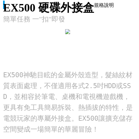
規格說明
EX500 硬碟外接盒
簡單任務 一"扣"即發
EX500神馳目眩的金屬外殼造型，髮絲紋材
質表面處理，不僅適用各式2.5吋HDD或SS
D，並相容於筆電、桌機和電視機遊戲機，
更具有免工具簡易拆裝、熱插拔的特性，是
電競玩家的專屬外接盒。EX500讓擴充儲存
空間變成一場簡單的華麗冒險！