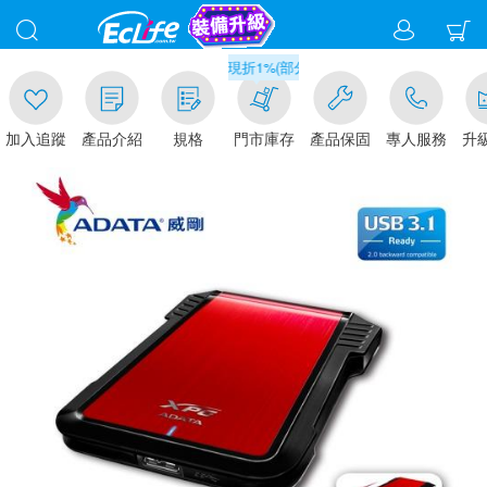
0
滿千元門市取貨現折1%(部分商品不適用)-請點我看
加入追蹤
產品介紹
規格
門市庫存
產品保固
專人服務
升級