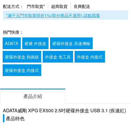
配送方式：
門市取貨*
超商取貨
良興配送
*滿千元門市取貨現折1%(部分商品不適用)-請點我看
熱門快搜：
ADATA
硬碟 外接盒
硬碟外接盒 高速傳輸
硬碟外接盒 熱插拔
外接盒 免工具
外接盒 內接式
硬碟外接盒 內接式
產品介紹
ADATA威剛 XPG EX500 2.5吋硬碟外接盒 USB 3.1 (疾速紅)
產品特色