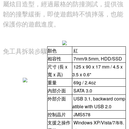
屬炫目造型，經過嚴格的防撞測試，提供強
韌的撞擊緩衝，即使遊戲時不慎摔落，也能
保護你的遊戲進度。
顏色
紅
免工具拆裝步驟

相容性
7mm/9.5mm, HDD/SSD
尺寸 (長 x
125 x 90 x 17 mm / 4.5 x
寬 x 高)
3.5 x 0.6"
重量
69g / 2.4oz
內部介面
SATA 3.0
外部介面
USB 3.1, backward comp
atible with USB 2.0
控制晶片
JMS578
支援之操作
Windows XP/Vista/7/8/8.