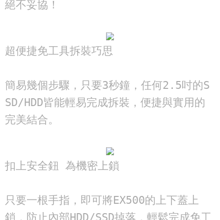
絕不妥協！
超便捷免工具拆裝巧思

簡易幾個步驟，只要3秒鐘，任何2.5吋的S
SD/HDD皆能輕易完成拆裝，便捷與實用的
完美結合。
扣上安全鈕 為機密上鎖

只要一根手指，即可將EX500的上下蓋上
鎖，防止內部HDD/SSD掉落，輕鬆完成免工