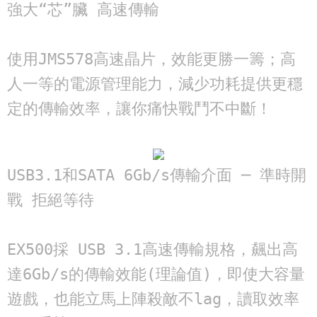
強大“芯”臟 高速傳輸

使用JMS578高速晶片，效能更勝一籌；高
人一等的電源管理能力，減少功耗提供更穩
定的傳輸效率，讓你痛快戰鬥不中斷！
USB3.1和SATA 6Gb/s傳輸介面 ─ 準時開
戰 拒絕等待

EX500採 USB 3.1高速傳輸規格，飆出高
達6Gb/s的傳輸效能(理論值)，即使大容量
遊戲，也能立馬上陣殺敵不lag，讀取效率