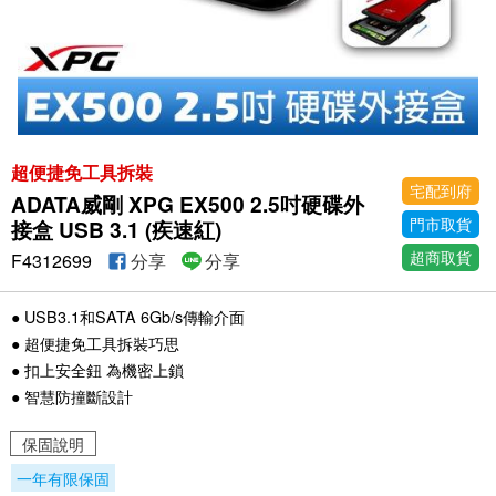
超便捷免工具拆裝
宅配到府
ADATA威剛 XPG EX500 2.5吋硬碟外
門市取貨
接盒 USB 3.1 (疾速紅)
超商取貨
F4312699
分享
分享
● USB3.1和SATA 6Gb/s傳輸介面
● 超便捷免工具拆裝巧思
● 扣上安全鈕 為機密上鎖
● 智慧防撞斷設計
保固說明
一年有限保固