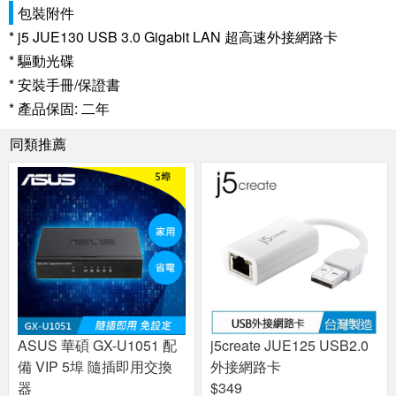
包裝附件
* j5 JUE130 USB 3.0 Gigabit LAN 超高速外接網路卡
* 驅動光碟
* 安裝手冊/保證書
* 產品保固: 二年
同類推薦
ASUS 華碩 GX-U1051 配
j5create JUE125 USB2.0
備 VIP 5埠 隨插即用交換
外接網路卡
器
$349