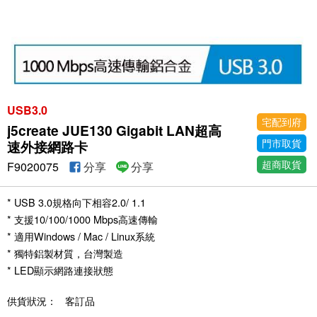
USB3.0
宅配到府
j5create JUE130 Gigabit LAN超高
門市取貨
速外接網路卡
超商取貨
F9020075
分享
分享
* USB 3.0規格向下相容2.0/ 1.1
* 支援10/100/1000 Mbps高速傳輸
* 適用Windows / Mac / Linux系統
* 獨特鋁製材質，台灣製造
* LED顯示網路連接狀態
供貨狀況：
客訂品