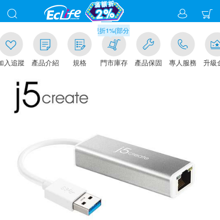
滿千元門市取貨現折1%(部分商品不適用)-請點我看
追蹤
產品介紹
規格
門市庫存
產品保固
專人服務
升級金賺