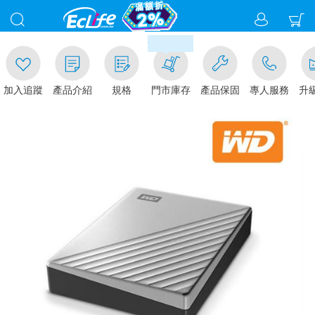
00
滿千元門市取貨現折1%(部分商
加入追蹤
產品介紹
規格
門市庫存
產品保固
專人服務
升