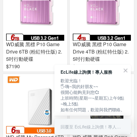
WD威騰 黑標 P10 Game
WD威騰 黑標 P10 Game
Drive 6TB (粉紅特仕版) 2.
Drive 4TB (粉紅特仕版) 2.
5吋行動硬碟
5吋行動硬碟
$7190
$5390
EcLife線上詢價！專人服務
歡迎光臨！
🖐嗨~我的好朋友~~
很開心能夠見到您💞
上班時間(星期一~星期五)上午9點
~晚上5點
如有任何問題，歡迎與我們聯絡。
回覆至 EcLife線上詢價！專人服務