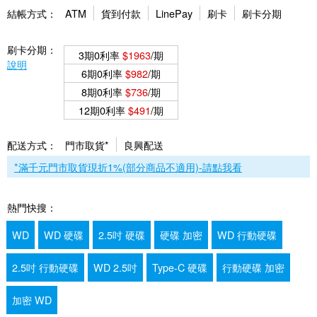
結帳方式：
ATM
貨到付款
LinePay
刷卡
刷卡分期
刷卡分期：
3期0利率
$1963
/期
說明
6期0利率
$982
/期
8期0利率
$736
/期
12期0利率
$491
/期
配送方式：
門市取貨*
良興配送
*滿千元門市取貨現折1%(部分商品不適用)-請點我看
熱門快搜：
WD
WD 硬碟
2.5吋 硬碟
硬碟 加密
WD 行動硬碟
2.5吋 行動硬碟
WD 2.5吋
Type-C 硬碟
行動硬碟 加密
加密 WD