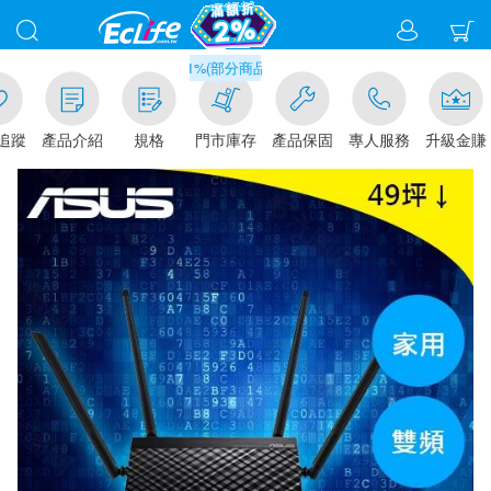
滿千元門市取貨現折1%(部分商品不適用)-請點我看
追蹤
產品介紹
規格
門市庫存
產品保固
專人服務
升級金賺