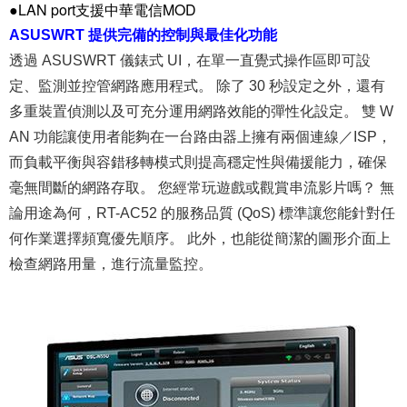
●LAN port支援中華電信MOD
ASUSWRT 提供完備的控制與最佳化功能
透過 ASUSWRT 儀錶式 UI，在單一直覺式操作區即可設
定、監測並控管網路應用程式。 除了 30 秒設定之外，還有
多重裝置偵測以及可充分運用網路效能的彈性化設定。 雙 W
AN 功能讓使用者能夠在一台路由器上擁有兩個連線／ISP，
而負載平衡與容錯移轉模式則提高穩定性與備援能力，確保
毫無間斷的網路存取。 您經常玩遊戲或觀賞串流影片嗎？ 無
論用途為何，RT-AC52 的服務品質 (QoS) 標準讓您能針對任
何作業選擇頻寬優先順序。 此外，也能從簡潔的圖形介面上
檢查網路用量，進行流量監控。