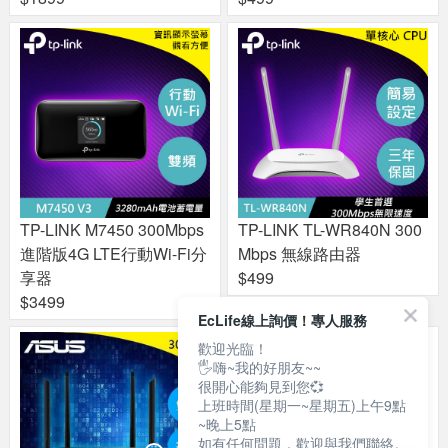
TP-LINK M7450 300Mbps
TP-LINK TL-WR840N 300
進階版4G LTE行動Wi-Fi分
Mbps 無線路由器
享器
$499
$3499
EcLife線上詢價！專人服務
歡迎光臨！
🖐嗨~我的好朋友~~
很開心能夠見到您💞
上班時間(星期一~星期五)上午9點
~晚上5點
如有任何問題，歡迎與我們聯絡。