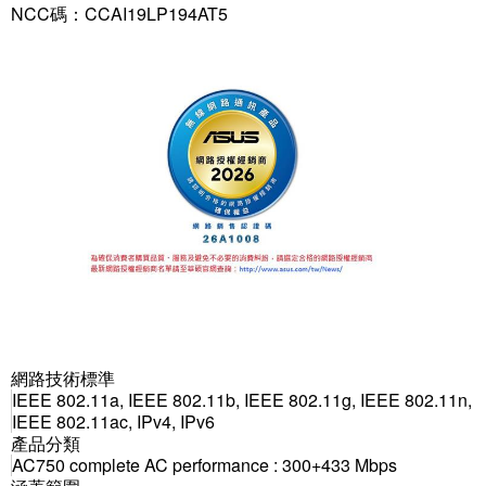
NCC碼：CCAI19LP194AT5
網路技術標準
IEEE 802.11a, IEEE 802.11b, IEEE 802.11g, IEEE 802.11n,
IEEE 802.11ac, IPv4, IPv6
產品分類
AC750 complete AC performance : 300+433 Mbps