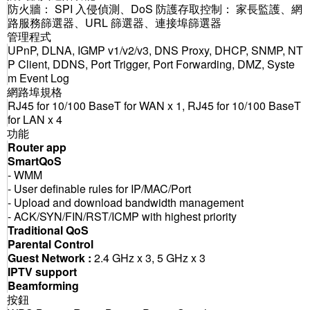
防火牆： SPI 入侵偵測、DoS 防護存取控制： 家長監護、網
路服務篩選器、URL 篩選器、連接埠篩選器
管理程式
UPnP, DLNA, IGMP v1/v2/v3, DNS Proxy, DHCP, SNMP, NT
P Client, DDNS, Port Trigger, Port Forwarding, DMZ, Syste
m Event Log
網路埠規格
RJ45 for 10/100 BaseT for WAN x 1, RJ45 for 10/100 BaseT
for LAN x 4
功能
Router app
SmartQoS
- WMM
- User definable rules for IP/MAC/Port
- Upload and download bandwidth management
- ACK/SYN/FIN/RST/ICMP with highest priority
Traditional QoS
Parental Control
Guest Network :
2.4 GHz x 3, 5 GHz x 3
IPTV support
Beamforming
按鈕