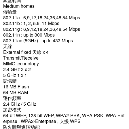
涵蓋範圍
Medium homes
傳輸量
802.11a : 6,9,12,18,24,36,48,54 Mbps
802.11b : 1, 2, 5.5, 11 Mbps
802.11g : 6,9,12,18,24,36,48,54 Mbps
802.11n : up to 300 Mbps
802.11ac (5GHz) : up to 433 Mbps
天線
External fixed 天線 x 4
Transmit/Receive
MIMO technology
2.4 GHz 2 x 2
5 GHz 1 x 1
記憶體
16 MB Flash
64 MB RAM
運作頻率
2.4 GHz / 5 GHz
加密模式
64-bit WEP, 128-bit WEP, WPA2-PSK, WPA-PSK, WPA-Ent
erprise , WPA2-Enterprise , 支援 WPS
防火牆與進階功能