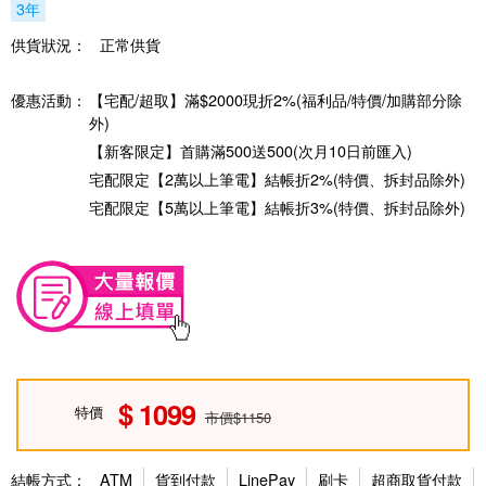
3年
供貨狀況：
正常供貨
優惠活動：
【宅配/超取】滿$2000現折2%(福利品/特價/加購部分除
外)
【新客限定】首購滿500送500(次月10日前匯入)
宅配限定【2萬以上筆電】結帳折2%(特價、拆封品除外)
宅配限定【5萬以上筆電】結帳折3%(特價、拆封品除外)
1099
特價
市價$1150
結帳方式：
ATM
貨到付款
LinePay
刷卡
超商取貨付款