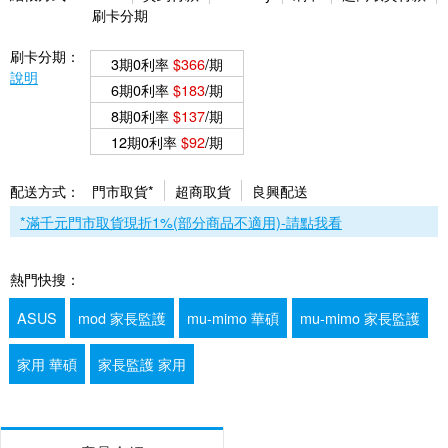
刷卡分期
刷卡分期：
3期0利率
$366
/期
說明
6期0利率
$183
/期
8期0利率
$137
/期
12期0利率
$92
/期
配送方式：
門市取貨*
超商取貨
良興配送
*滿千元門市取貨現折1%(部分商品不適用)-請點我看
熱門快搜：
ASUS
mod 家長監護
mu-mimo 華碩
mu-mimo 家長監護
家用 華碩
家長監護 家用