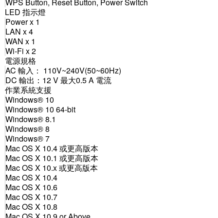
WPS Button, Reset Button, Power Switch
LED 指示燈
Power x 1
LAN x 4
WAN x 1
Wi-Fi x 2
電源規格
AC 輸入： 110V~240V(50~60Hz)
DC 輸出：12 V 最大0.5 A 電流
作業系統支援
Windows® 10
Windows® 10 64-bit
Windows® 8.1
Windows® 8
Windows® 7
Mac OS X 10.4 或更高版本
Mac OS X 10.1 或更高版本
Mac OS X 10.x 或更高版本
Mac OS X 10.4
Mac OS X 10.6
Mac OS X 10.7
Mac OS X 10.8
Mac OS X 10.9 or Above