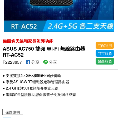
備四條天線和家長監護功能
宅配到府
ASUS AC750 雙頻 Wi-Fi 無線路由器
門市取貨
RT-AC52
超商取貨
F2223657
分享
分享
● 支援雙頻2.4GHz和5GHz同步傳輸
● 享受ASUSWRT輕鬆設定和管理路由器
● 2.4 GHz與5GHz頻段各兩支天線
● 進階家長監護協助您保護孩子免於網路成癮
保固說明