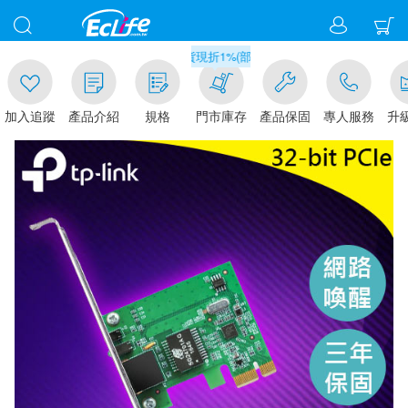
0
滿千元門市取貨現折1%(部分商品不適用)-請點我看
加入追蹤
產品介紹
規格
門市庫存
產品保固
專人服務
升級