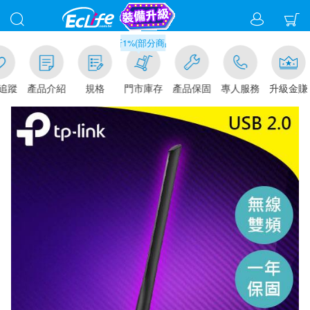
滿千元門市取貨現折1%(部分商品不適用)-請點我看
追蹤
產品介紹
規格
門市庫存
產品保固
專人服務
升級金賺