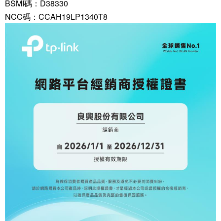
BSMI碼：D38330
NCC碼：CCAH19LP1340T8