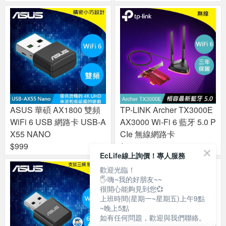
ASUS 華碩 AX1800 雙頻
TP-LINK Archer TX3000E
WiFi 6 USB 網路卡 USB-A
AX3000 Wi-Fi 6 藍牙 5.0 P
X55 NANO
CIe 無線網路卡
$999
$1290
EcLife線上詢價！專人服務
歡迎光臨！
🖐嗨~我的好朋友~~
很開心能夠見到您💞
上班時間(星期一~星期五)上午9點
~晚上5點
如有任何問題，歡迎與我們聯絡。