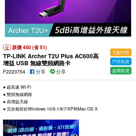
原價 450 (省 51)
促
宅配到府
TP-LINK Archer T2U Plus AC600高
門市取貨
增益 USB 無線雙頻網路卡
超商取貨
F2223754
分享
分享
● 超高速 Wi-Fi
● 雙頻無線網路
● 高增益天線
● 完全相容於Windows 10/8.1/8/7/XP和Mac OS X