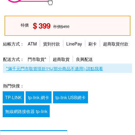
399
特價
市價$450
結帳方式：
ATM
貨到付款
LinePay
刷卡
超商取貨付款
配送方式：
門市取貨*
超商取貨
良興配送
*滿千元門市取貨現折1%(部分商品不適用)-請點我看
熱門快搜：
TP-LINK
tp-link 網卡
tp-link USB網卡
無線網路接收器 tp-link