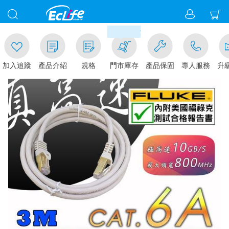
00
滿千元門市取貨現折1%(部分商
加入追蹤
產品介紹
規格
門市庫存
產品保固
專人服務
升