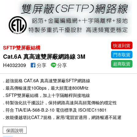
快速到貨
SFTP雙屏蔽結構
門市取貨
Cat.6A 真高速雙屏蔽網路線 3M
超商取貨
H4032309
分享
分享
. 超強規格 CAT.6A 真高速雙屏蔽SFTP網路線
. 最高傳輸速度10Gbps，最大頻寬達800MHz
. SFTP雙屏蔽結構，加上十字隔離桿與接地線
. 特製強化抗干擾設計，保持網路高速與高頻寬傳輸的穩定性
. 符合 TIA/EIA-568-B.2-10 電信標準及 ISO/IEC11801
. 效能優越堪比CAT.7規格，家用/電競皆適用，網路暢通不延遲
保固說明