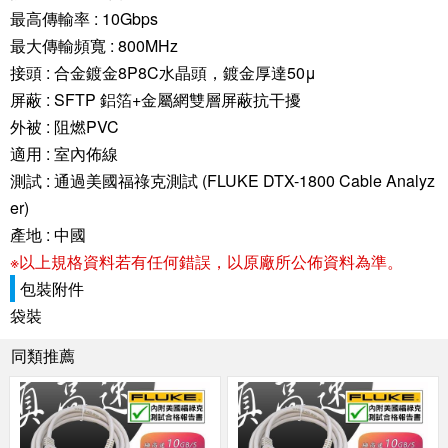
最高傳輸率 : 10Gbps
最大傳輸頻寬 : 800MHz
接頭 : 合金鍍金8P8C水晶頭，鍍金厚達50μ
屏蔽 : SFTP 鋁箔+金屬網雙層屏蔽抗干擾
外被 : 阻燃PVC
適用 : 室內佈線
測試 : 通過美國福祿克測試 (FLUKE DTX-1800 Cable Analyz
er)
產地 : 中國
※以上規格資料若有任何錯誤，以原廠所公佈資料為準。
包裝附件
袋裝
同類推薦