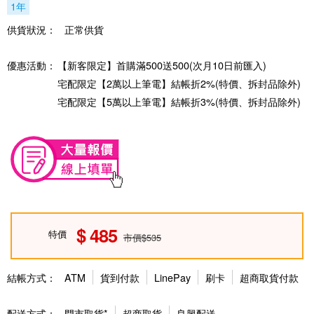
1年
供貨狀況：
正常供貨
優惠活動：
【新客限定】首購滿500送500(次月10日前匯入)
宅配限定【2萬以上筆電】結帳折2%(特價、拆封品除外)
宅配限定【5萬以上筆電】結帳折3%(特價、拆封品除外)
485
特價
市價$535
結帳方式：
ATM
貨到付款
LinePay
刷卡
超商取貨付款
配送方式：
門市取貨*
超商取貨
良興配送