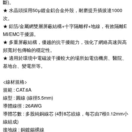
斷)。
★ 水晶頭採用50μ鍍金鋁合金外殼，耐磨提升插拔達1000
次。
★ 鋁箔/金屬網雙層屏蔽結構+十字隔離桿+地線，有效隔離E
MI/EMC干擾源。
★ 多重屏蔽結構，優越的抗干擾能力，強化了網絡高速與高
頻寬封包傳輸的穩定性。
★ 適用於環境中電磁波干擾較大的場所如電信機房、醫院、
基地台、變電所等。
<線材規格>
規範 : CAT.6A
線型 : 圓線 (線徑5.5mm)
導體線徑 : 26AWG
導體芯數 : 多股純銅線芯 (4對8芯絞線，每芯由7根0.12mm小
線組成)
接地線 : 銅鍍錫裸線