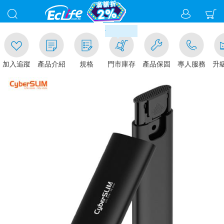
00
滿千元門市取貨現折1%(部分商
加入追蹤
產品介紹
規格
門市庫存
產品保固
專人服務
升