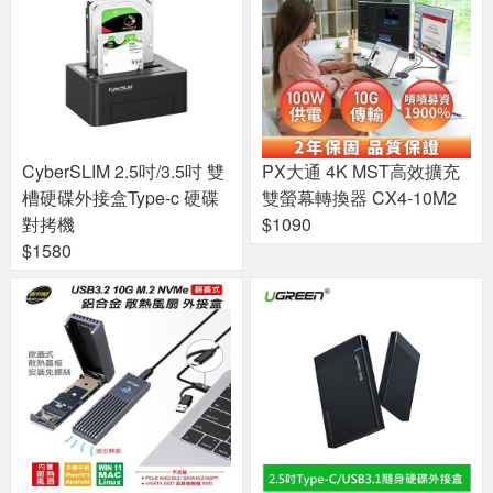
CyberSLIM 2.5吋/3.5吋 雙
PX大通 4K MST高效擴充
槽硬碟外接盒Type-c 硬碟
雙螢幕轉換器 CX4-10M2
對拷機
$1090
$1580