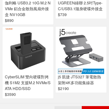
伽利略 USB3.2 10G M.2 N
UGREEN綠聯 2.5吋Type-
VMe 鋁合金散熱風扇外接
C/USB3.1隨身硬碟外接盒
盒 NV10GB
$739
$890
CyberSLIM 雙向硬碟對拷
j5 凱捷 JTS327 筆電散熱
機 S1M2 支援M.2 NVMe/S
架附4K多功能集線器
ATA HDD/SSD
$2190
$3590