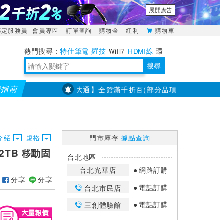
展開廣告
綁定服務員
會員專區
訂單查詢
購物金
紅利
購物車
特仕筆電
羅技
Wifi7
HDMI線
環
境量測
明緯POWER
搜尋
購指南
【PX大通】全館滿千折百(部分品項不適用，滿2千折200..
靈活多變的分離式設計
TypeC安全電源延長線
日除濕15L，19坪適用
華碩 ROG Falcata 電競鍵盤
WTR-1500C行動無線影音傳輸器
電源百寶袋-你要的這裡通通有
行動電源【BSMI認證專區】
owon電子測量與智能儀器專家
介紹
規格
門市庫存
據點查詢
2 2TB 移動固
台北地區
台北光華店
網路訂購
分享
分享
電話訂購
台北市民店
電話訂購
三創體驗館