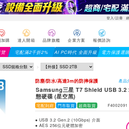
登入/註冊
利加購
達人開箱
品牌旗艦
企業方案
報價諮詢
導覽
宅配滿2千折2%
AI PC時代 全面升級
電力保護選
防塵/防水/高達3m的防摔保護
產品
Samsung三星 T7 Shield USB 3.
態硬碟 (星空黑)
宅配到府
門市取貨
超商取貨
F4002091
● USB 3.2 Gen.2 (10Gbps) 介面
● AES 256位元硬體加密