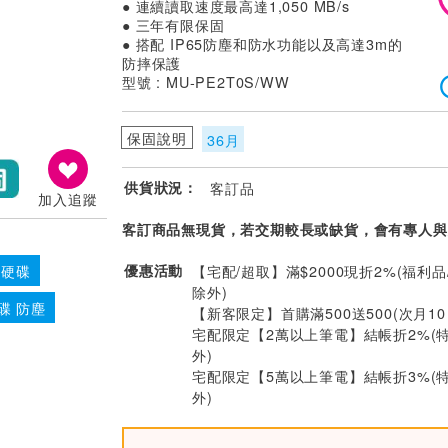
● 連續讀取速度最高達1,050 MB/s
● 三年有限保固
● 搭配 IP65防塵和防水功能以及高達3m的
防摔保護
型號 : MU-PE2T0S/WW
保固說明
36月
供貨狀況：
客訂品
加入追蹤
客訂商品無現貨，若交期較長或缺貨，會有專人與
優惠活動
【宅配/超取】滿$2000現折2%(福利品
態硬碟
除外)
碟 防塵
【新客限定】首購滿500送500(次月1
宅配限定【2萬以上筆電】結帳折2%(
外)
宅配限定【5萬以上筆電】結帳折3%(
外)