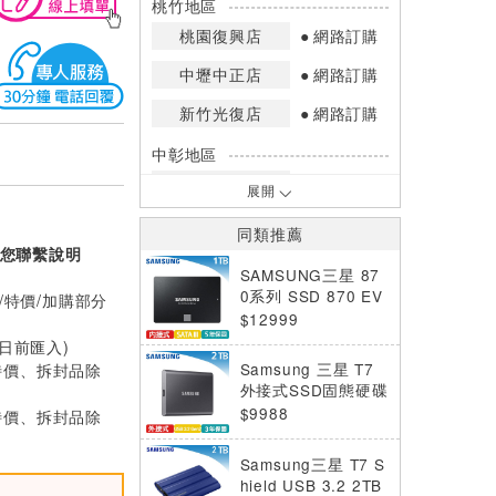
桃竹地區
桃園復興店
網路訂購
中壢中正店
網路訂購
新竹光復店
網路訂購
中彰地區
台中英才店
網路訂購
展開
嘉南地區
同類推薦
您聯繫說明
高雄中華店
網路訂購
SAMSUNG三星 87
高雄鳳山店
網路訂購
0系列 SSD 870 EV
/特價/加購部分
O SATA 2.5吋 1TB
$12999
*庫存數量：網路訂購(0)、少量庫存
固態硬碟
0日前匯入)
(1~2)、現貨充足(3以上)。
特價、拆封品除
Samsung 三星 T7
*門市庫存以店內實際數量為準，可使
外接式SSD固態硬碟
用專人服務或撥打門市電話洽詢。
2TB 灰
$9988
特價、拆封品除
Samsung三星 T7 S
hield USB 3.2 2TB