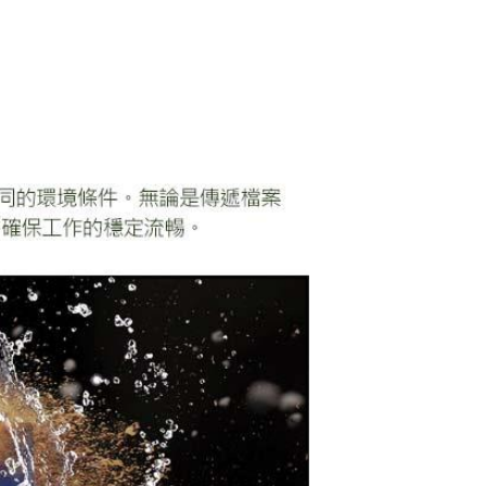
黑)
Samsung 三星 T9
外接式SSD固態硬碟
1TB
$7988
SAMSUNG三星 T7
煥新版 移動固態硬
碟 2TB 銀
$16538