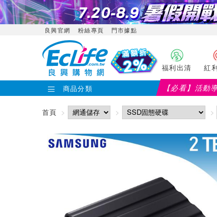
良興官網
粉絲專頁
門市據點
福利出清
紅
【必看】活動
商品分類
首頁