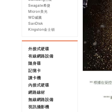
Seagate希捷
Micron美光
WD威騰
SanDisk
Kingston金士頓
外接式硬碟
有線網路設備
隨身碟
記憶卡
讀卡機
內接式硬碟
網路線材
無線網路設備
視訊攝影機