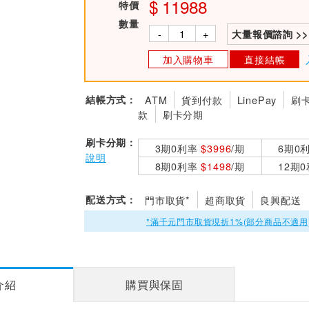
11988
特價
數量
-
+
大量報價諮詢 >>
加入購物車
直接結帳
結帳方式：
ATM
貨到付款
LinePay
刷
款
刷卡分期
刷卡分期：
3期0利率
$3996
/期
6期0
說明
8期0利率
$1498
/期
12期
配送方式：
門市取貨*
超商取貨
良興配送
*滿千元門市取貨現折1%(部分商品不適用
介紹
購買與保固