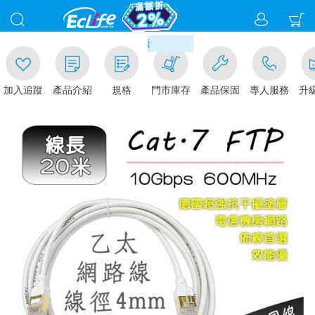
00
滿千元門市取貨現折1%(部分商
加入追蹤
產品介紹
規格
門市庫存
產品保固
專人服務
升