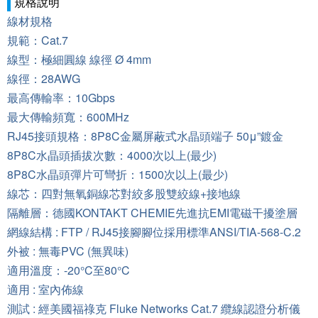
規格說明
線材規格
規範：Cat.7
線型：極細圓線 線徑 Ø 4mm
線徑：28AWG
最高傳輸率：10Gbps
最大傳輸頻寬：600MHz
RJ45
接頭規格：8P8C金屬屏蔽式水晶頭端子 50μ”鍍金
8P8C
水晶頭插拔次數：4000次以上(最少)
8P8C
水晶頭彈片可彎折：1500次以上(最少)
線芯：四對無氧銅線芯對絞多股雙絞線+接地線
隔離層：德國KONTAKT CHEMIE先進抗EMI電磁干擾塗層
網線結構 : FTP / RJ45接腳腳位採用標準ANSI/TIA-568-C.2
外被 : 無毒PVC (無異味)
適用溫度：-20°C至80°C
適用 : 室內佈線
測試 : 經美國福祿克 Fluke Networks Cat.7 纜線認證分析儀