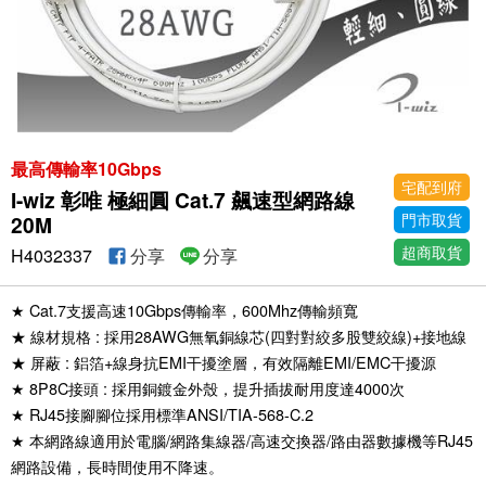
最高傳輸率10Gbps
宅配到府
I-wiz 彰唯 極細圓 Cat.7 飆速型網路線
門市取貨
20M
超商取貨
H4032337
分享
分享
★ Cat.7支援高速10Gbps傳輸率，600Mhz傳輸頻寬
★ 線材規格 : 採用28AWG無氧銅線芯(四對對絞多股雙絞線)+接地線
★ 屏蔽 : 鋁箔+線身抗EMI干擾塗層，有效隔離EMI/EMC干擾源
★ 8P8C接頭 : 採用銅鍍金外殼，提升插拔耐用度達4000次
★ RJ45接腳腳位採用標準ANSI/TIA-568-C.2
★ 本網路線適用於電腦/網路集線器/高速交換器/路由器數據機等RJ45
網路設備，長時間使用不降速。