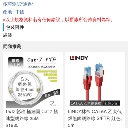
多項測試"通過"
產地 : 中國
※以上規格資料若有任何錯誤，以原廠所公佈資料為準。
包裝附件
袋裝
同類推薦
I-wiz 彰唯 極細圓 Cat.7 飆
LINDY林帝 CAT.6A 乙太低
速型網路線 25M
煙無鹵網路線 S/FTP, 紅色,
$1985
5m