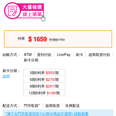
1659
特價
市價$1750
結帳方式：
ATM
貨到付款
LinePay
刷卡
超商取貨付款
刷卡分期
刷卡分期：
3期0利率
$553
/期
說明
6期0利率
$276
/期
8期0利率
$207
/期
12期0利率
$138
/期
配送方式：
門市取貨*
超商取貨
良興配送
*滿千元門市取貨現折1%(部分商品不適用)-請點我看