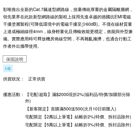
彰唯推出全新的Cat.7飆速型網路線，捨棄傳統厚重的金屬隔離層網，
領先業界在此款新型網路線的製程上採用先進卓越的德國抗EMI電磁
干擾塗層製程(可降低環境中的電磁干擾至少60dB)。不僅在線材質量
上達成極細線徑4mm，線身輕量化且傳輸效能更穩定，效能與外型兼
備。實際應用時可釋放機房佈線空間，不再雜亂擁擠，也適合行動工
作者外出攜帶使用。
保固說明
1年
供貨狀況：
正常供貨
優惠活動：
【宅配/超取】滿$2000現折2%(福利品/特價/加購部分除
外)
【新客限定】首購滿500送500(次月10日前匯入)
宅配限定【2萬以上筆電】結帳折2%(特價、拆封品除外)
宅配限定【5萬以上筆電】結帳折3%(特價、拆封品除外)