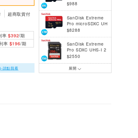
HS-I 64GB 記憶卡
$988
卡
超商取貨付
SanDisk Extreme
Pro microSDXC UH
S-I 1TB 記憶卡
$8288
利率
$392
/期
0利率
$196
/期
SanDisk Extreme
Pro SDXC UHS-I 2
56GB 記憶卡
$2550
)-請點我看
展開
SanDisk Extreme
Pro SDXC UHS-I 1
TB 記憶卡
$9490
SanDisk Extreme
Pro SDXC UHS-I 6
4GB 記憶卡
$888
SanDisk Extreme
Pro SDHC UHS-I 3
2GB 記憶卡
$749