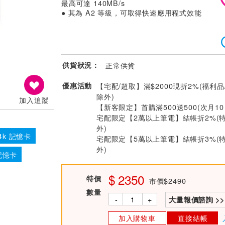
最高可達 140MB/s
● 其為 A2 等級，可取得快速應用程式效能
供貨狀況：
正常供貨
優惠活動
【宅配/超取】滿$2000現折2%(福利品
除外)
加入追蹤
【新客限定】首購滿500送500(次月1
宅配限定【2萬以上筆電】結帳折2%(
外)
4k 記憶卡
宅配限定【5萬以上筆電】結帳折3%(
外)
 記憶卡
2350
特價
市價$2490
數量
-
+
大量報價諮詢 >>
加入購物車
直接結帳