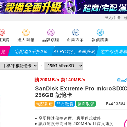
登入/註冊
利加購
達人開箱
品牌旗艦
企業方案
報價諮詢
導覽
宅配滿2千折2%
AI PC時代 全面升級
電力保護選
，滿2千折200...)
儀錶指定款單筆滿8000折200 (最高可折
讀200MB/s 寫140MB/s
產品
SanDisk Extreme Pro microSDXC
256GB 記憶卡
宅配到府
門市取貨
超商取貨
F4423584
● 享受極速傳輸速度、應用程式效能
● 讀取速度最高可達 200MB/s 且寫入速度