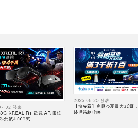
2025-08-25 發表
【搶先看】良興今夏最大3C展
07-02 發表
裝備衝刺攻略！
OG XREAL R1 電競 AR 眼鏡
熱銷破4,000萬