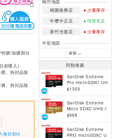
桃竹地區
桃園復興店
少量庫存
中壢中正店
現貨充足
新竹光復店
少量庫存
中彰地區
台中英才店
少量庫存
/特價/加購部分
展開
嘉南地區
同類推薦
0日前匯入)
高雄中華店
少量庫存
特價、拆封品除
SanDisk Extreme
高雄鳳山店
少量庫存
Pro microSDXC UH
特價、拆封品除
S-I 128GB 記憶卡
$1350
*庫存數量：網路訂購(0)、少量庫存
(1~2)、現貨充足(3以上)。
SanDisk Extreme
*門市庫存以店內實際數量為準，可使
Micro SDXC UHS-I
用專人服務或撥打門市電話洽詢。
U3/V30 128GB 記
$988
憶卡
SanDisk Extreme
入會折$50
PRO microSDXC U