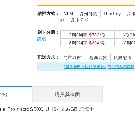
結帳方式：
ATM
貨到付款
LinePay
刷
款
刷卡分期
刷卡分期：
3期0利率
$783
/期
6期0
說明
8期0利率
$294
/期
12期
配送方式：
門市取貨*
超商取貨
良興配送
*滿千元門市取貨現折1%(部分商品不適用
介紹
購買與保固
eme Pro microSDXC UHS-I 256GB 記憶卡