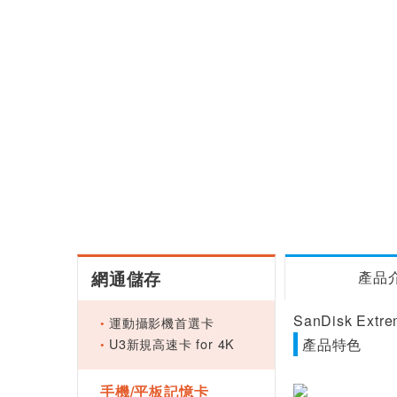
網通儲存
產品
SanDisk Extr
運動攝影機首選卡
U3新規高速卡 for 4K
產品特色
手機/平板記憶卡