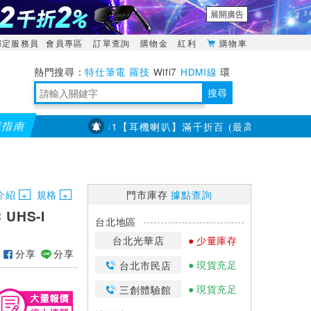
展開廣告
綁定服務員
會員專區
訂單查詢
購物金
紅利
購物車
特仕筆電
羅技
Wifi7
HDMI線
環
境量測
明緯POWER
搜尋
購指南
$400
7/23~8/31【耳機喇叭】滿千折百 (最高折3百) 部分
靈活多變的分離式設計
TypeC安全電源延長線
日除濕15L，19坪適用
華碩 ROG Falcata 電競鍵盤
WTR-1500C行動無線影音傳輸器
電源百寶袋-你要的這裡通通有
行動電源【BSMI認證專區】
owon電子測量與智能儀器專家
介紹
規格
門市庫存
據點查詢
 UHS-I
台北地區
台北光華店
少量庫存
分享
分享
現貨充足
台北市民店
現貨充足
三創體驗館