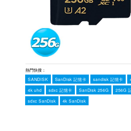
熱門快搜：
SANDISK
SanDisk 記憶卡
sandisk 記憶卡
4k uhd
sdxc 記憶卡
SanDisk 256G
256G
sdxc SanDisk
4k SanDisk