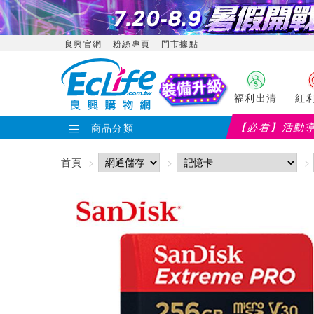
良興官網
粉絲專頁
門市據點
福利出清
紅
【必看】活動
商品分類
【PX大通】全館滿千折百(部分品項不適用
首頁