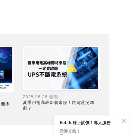
2025-05-28 發表
夏季用電高峰即將來臨！跳電狀況加
，開學
劇？
EcLife線上詢價！專人服務
歡迎光臨！