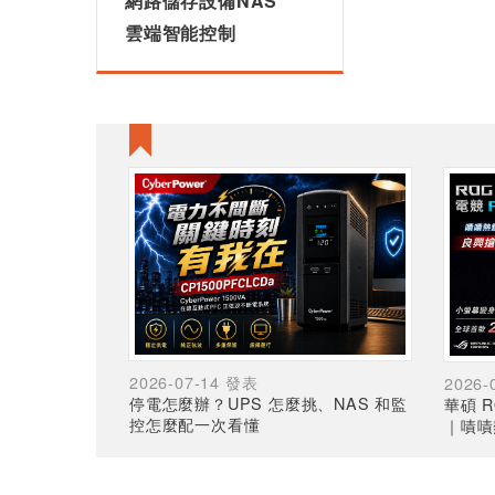
網路儲存設備NAS
雲端智能控制
2026-07-14 發表
2026-
停電怎麼辦？UPS 怎麼挑、NAS 和監
華碩 R
控怎麼配一次看懂
｜嘖嘖