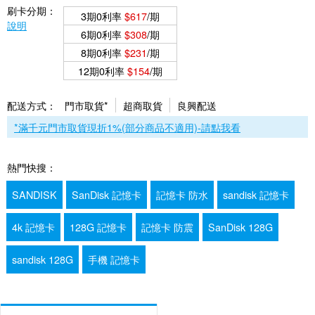
刷卡分期：
3期0利率
$617
/期
說明
6期0利率
$308
/期
8期0利率
$231
/期
12期0利率
$154
/期
配送方式：
門市取貨*
超商取貨
良興配送
*滿千元門市取貨現折1%(部分商品不適用)-請點我看
熱門快搜：
SANDISK
SanDisk 記憶卡
記憶卡 防水
sandisk 記憶卡
4k 記憶卡
128G 記憶卡
記憶卡 防震
SanDisk 128G
sandisk 128G
手機 記憶卡