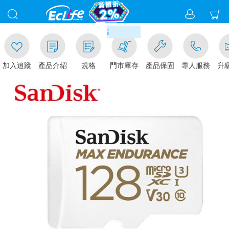
00
滿千元門市取貨現折1%(部分商
加入追蹤
產品介紹
規格
門市庫存
產品保固
專人服務
升