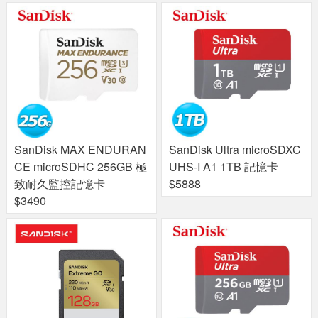
SanDisk MAX ENDURAN
SanDisk Ultra microSDXC
CE microSDHC 256GB 極
UHS-I A1 1TB 記憶卡
致耐久監控記憶卡
$5888
$3490