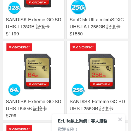
SANDISK Extreme GO SD
SanDisk Ultra microSDXC
UHS-I 128GB 記憶卡
UHS-I A1 256GB 記憶卡
$1199
$1550
SANDISK Extreme GO SD
SANDISK Extreme GO SD
UHS-I 64GB 記憶卡
UHS-I 256GB 記憶卡
$799
$2688
EcLife線上詢價！專人服務
歡迎光臨！