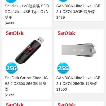
Sandisk 512G隨身碟 SDD
SANDISK Ultra Luxe USB
DC4/Ultra USB Type C+A
3.1 CZ74 32GB 隨身碟
雙用
$439
$4688
SanDisk Cruzer Glide US
SANDISK Ultra Luxe USB
B3.0 CZ600 256GB 隨身
3.1 CZ74 256GB 隨身碟
碟
$1550
$1299