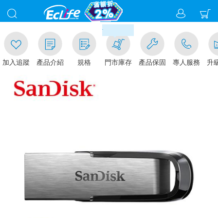
00
滿千元門市取貨現折1%(部分商
加入追蹤
產品介紹
規格
門市庫存
產品保固
專人服務
升