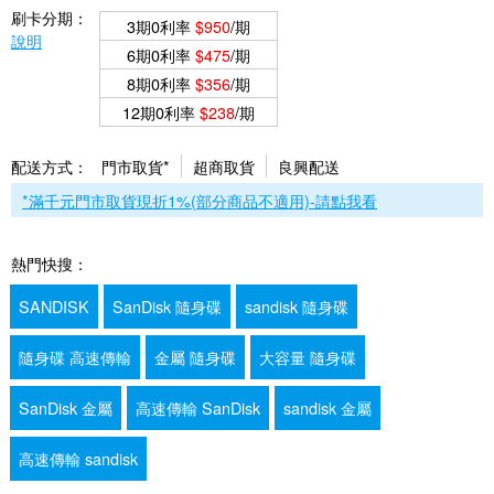
刷卡分期：
3期0利率
$950
/期
說明
6期0利率
$475
/期
8期0利率
$356
/期
12期0利率
$238
/期
配送方式：
門市取貨*
超商取貨
良興配送
*滿千元門市取貨現折1%(部分商品不適用)-請點我看
熱門快搜：
SANDISK
SanDisk 隨身碟
sandisk 隨身碟
隨身碟 高速傳輸
金屬 隨身碟
大容量 隨身碟
SanDisk 金屬
高速傳輸 SanDisk
sandisk 金屬
高速傳輸 sandisk