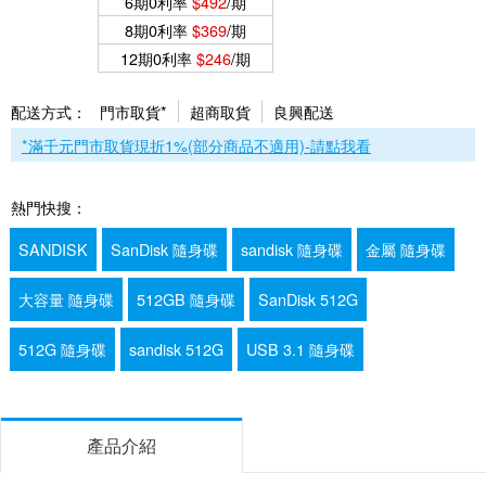
6期0利率
$492
/期
8期0利率
$369
/期
12期0利率
$246
/期
配送方式：
門市取貨*
超商取貨
良興配送
*滿千元門市取貨現折1%(部分商品不適用)-請點我看
熱門快搜：
SANDISK
SanDisk 隨身碟
sandisk 隨身碟
金屬 隨身碟
大容量 隨身碟
512GB 隨身碟
SanDisk 512G
512G 隨身碟
sandisk 512G
USB 3.1 隨身碟
產品介紹