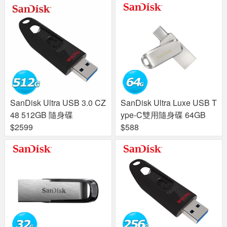
SanDisk Ultra USB 3.0 CZ
SanDisk Ultra Luxe USB T
48 512GB 隨身碟
ype-C雙用隨身碟 64GB
$2599
$588