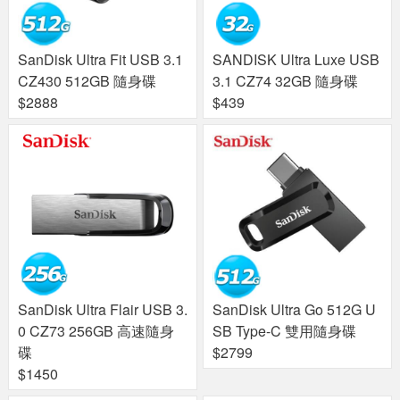
SanDisk Ultra Fit USB 3.1
SANDISK Ultra Luxe USB
CZ430 512GB 隨身碟
3.1 CZ74 32GB 隨身碟
$2888
$439
SanDisk Ultra Flair USB 3.
SanDisk Ultra Go 512G U
0 CZ73 256GB 高速隨身
SB Type-C 雙用隨身碟
碟
$2799
$1450