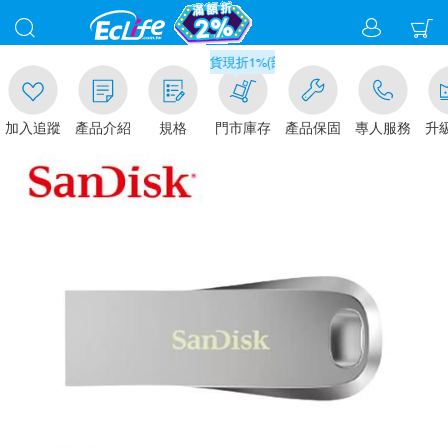
00
滿千元門市取貨現折1%(部分商品不適用)-請點我看
加入追蹤
產品介紹
規格
門市庫存
產品保固
專人服務
升