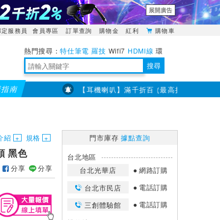
展開廣告
綁定服務員
會員專區
訂單查詢
購物金
紅利
購物車
特仕筆電
羅技
Wifi7
HDMI線
環
境量測
明緯POWER
搜尋
購指南
7/23~8/31【耳機喇叭】滿千折百 (最高折3百) 部分品牌不適用
靈活多變的分離式設計
TypeC安全電源延長線
日除濕15L，19坪適用
華碩 ROG Falcata 電競鍵盤
WTR-1500C行動無線影音傳輸器
電源百寶袋-你要的這裡通通有
行動電源【BSMI認證專區】
owon電子測量與智能儀器專家
介紹
規格
門市庫存
據點查詢
頭 黑色
台北地區
分享
分享
台北光華店
網路訂購
電話訂購
台北市民店
電話訂購
三創體驗館