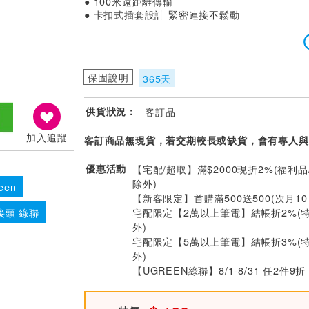
● 100米遠距離傳輸
● 卡扣式插套設計 緊密連接不鬆動
保固說明
365天
供貨狀況：
客訂品
加入追蹤
客訂商品無現貨，若交期較長或缺貨，會有專人與
優惠活動
【宅配/超取】滿$2000現折2%(福利品
除外)
een
【新客限定】首購滿500送500(次月1
宅配限定【2萬以上筆電】結帳折2%(
接頭 綠聯
外)
宅配限定【5萬以上筆電】結帳折3%(
外)
【UGREEN綠聯】8/1-8/31 任2件9