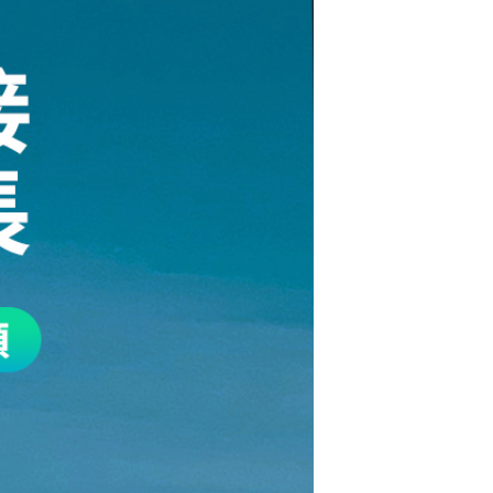
UGREEN綠聯 USB
3.0延長線 3M
$359
UGREEN 綠聯 USB
3.0 A 公對公傳輸線
1M
$199