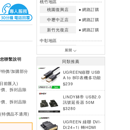
桃竹地區
桃園復興店
網路訂購
中壢中正店
網路訂購
新竹光復店
網路訂購
中彰地區
台中英才店
網路訂購
展開
您聯繫說明
嘉南地區
同類推薦
高雄中華店
網路訂購
/特價/加購部分
UGREEN綠聯 USB
高雄鳳山店
網路訂購
A to B印表機多功能
傳輸線 5M
0日前匯入)
$239
*庫存數量：網路訂購(0)、少量庫存
特價、拆封品除
(1~2)、現貨充足(3以上)。
LINDY林帝 USB2.0
*門市庫存以店內實際數量為準，可使
特價、拆封品除
訊號延長器 50M
用專人服務或撥打門市電話洽詢。
$3280
折 (特價品不適用)
UGREEN 綠聯 DVI-
D(24+1) 轉HDMI