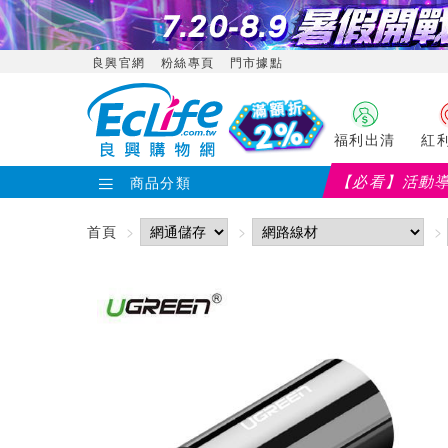
良興官網
粉絲專頁
門市據點
福利出清
紅
【必看】活動
商品分類
【PX大通】全館滿千折百(部分品項不適用，滿2千折
首頁