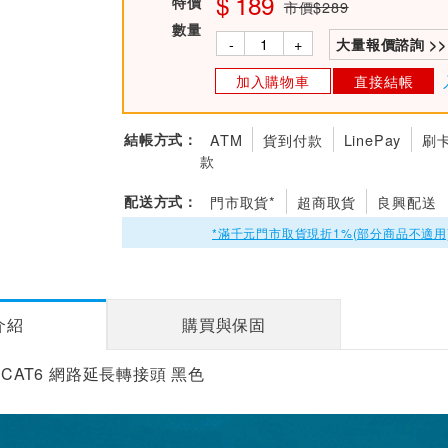
189
特價
市價$289
數量
-
+
大量報價諮詢 >>
加入購物車
直接結帳
結帳方式：
ATM
貨到付款
LinePay
刷
款
配送方式：
門市取貨*
超商取貨
良興配送
*滿千元門市取貨現折1%(部分商品不適用
介紹
購買與保固
 CAT6 網路延長轉接頭 黑色