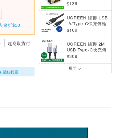
轉接頭 (DVI公 轉 H
$139
DMI母)
UGREEN 綠聯 USB
-A/Type-C快充傳輸
入會折$50
線 升級版 1公尺黑
$109
色
卡
超商取貨付
UGREEN 綠聯 2M
USB Type-C快充傳
輸線 Aluminum BR
$309
AID版
展開
UGREEN 綠聯 CAT
)-請點我看
6A 網路線 25M 黑
色
$599
DigiSun EH870 4K
HDMI 2.0 網路線訊
號延長器(直線:70公
$5890
尺)
UGREEN 綠聯 CAT
6 網路線 5M 黑色
$199