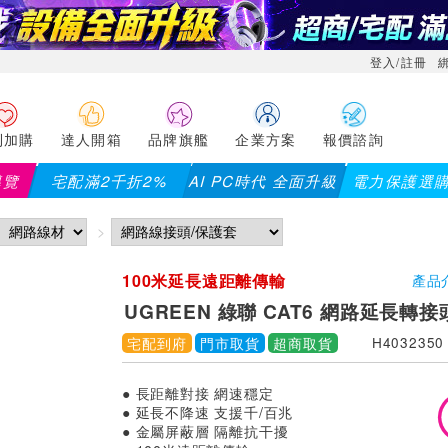
登入/註冊
利加購
達人開箱
品牌旗艦
企業方案
報價諮詢
導覽
宅配滿2千折2%
AI PC時代 全面升級
電力保護選
200...)
儀錶指定款單筆滿8000折200 (最高可折$400
100米延長遠距離傳輸
產品
UGREEN 綠聯 CAT6 網路延長轉接
宅配到府
門市取貨
超商取貨
H4032350
● 長距離對接 網速穩定
● 延長不降速 支援千/百兆
● 金屬屏蔽層 隔離抗干擾