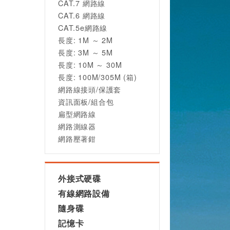
CAT.7 網路線
CAT.6 網路線
CAT.5e網路線
長度: 1M ～ 2M
長度: 3M ～ 5M
長度: 10M ～ 30M
長度: 100M/305M (箱)
網路線接頭/保護套
資訊面板/組合包
扁型網路線
網路測線器
網路壓著鉗
外接式硬碟
有線網路設備
隨身碟
記憶卡