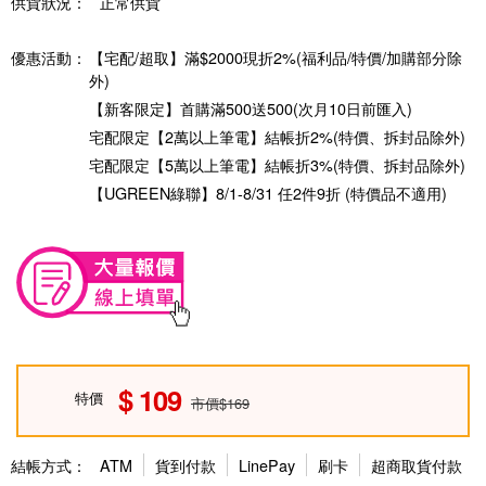
供貨狀況：
正常供貨
優惠活動：
【宅配/超取】滿$2000現折2%(福利品/特價/加購部分除
外)
【新客限定】首購滿500送500(次月10日前匯入)
宅配限定【2萬以上筆電】結帳折2%(特價、拆封品除外)
宅配限定【5萬以上筆電】結帳折3%(特價、拆封品除外)
【UGREEN綠聯】8/1-8/31 任2件9折 (特價品不適用)
109
特價
市價$169
結帳方式：
ATM
貨到付款
LinePay
刷卡
超商取貨付款