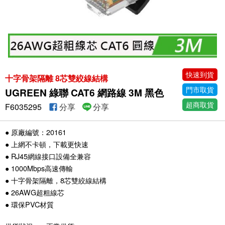
快速到貨
十字骨架隔離 8芯雙絞線結構
門市取貨
UGREEN 綠聯 CAT6 網路線 3M 黑色
超商取貨
F6035295
分享
分享
● 原廠編號：20161
● 上網不卡頓，下載更快速
● RJ45網線接口設備全兼容
● 1000Mbps高速傳輸
● 十字骨架隔離，8芯雙絞線結構
● 26AWG超粗線芯
● 環保PVC材質