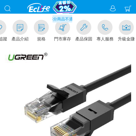
滿千元門市取貨現折1%(部分商品不適用)-請點我看
追蹤
產品介紹
規格
門市庫存
產品保固
專人服務
升級金賺