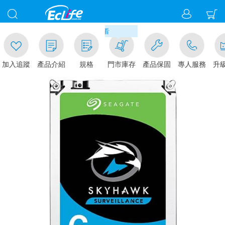
00
貨現折1%(部分商品不適用)-請點我看
加入追蹤
產品介紹
規格
門市庫存
產品保固
專人服務
升