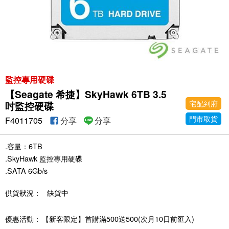
監控專用硬碟
【Seagate 希捷】SkyHawk 6TB 3.5
宅配到府
吋監控硬碟
門市取貨
F4011705
分享
分享
.容量：6TB
.SkyHawk 監控專用硬碟
.SATA 6Gb/s
供貨狀況：
缺貨中
優惠活動：
【新客限定】首購滿500送500(次月10日前匯入)