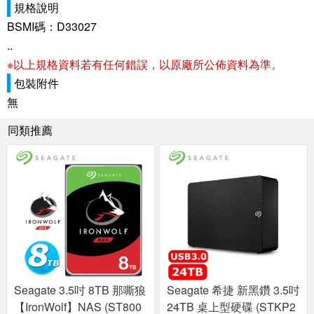
規格說明
BSMI碼：D33027
..
※以上規格資料若有任何錯誤，以原廠所公佈資料為準。
包裝附件
無
同類推薦
Seagate 3.5吋 8TB 那嘶狼
Seagate 希捷 新黑鑽 3.5吋
【IronWolf】NAS (ST800
24TB 桌上型硬碟 (STKP2