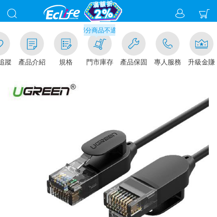
門市取貨現折1%(部分商品不適用)-請點我看
追蹤
產品介紹
規格
門市庫存
產品保固
專人服務
升級金賺