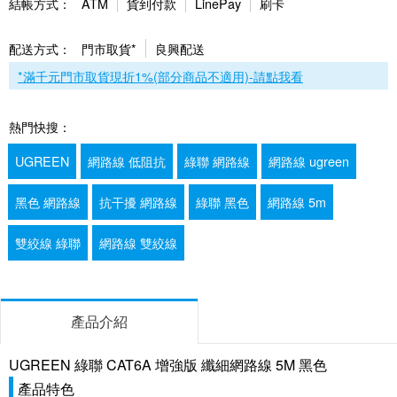
結帳方式：
ATM
貨到付款
LinePay
刷卡
配送方式：
門市取貨*
良興配送
*滿千元門市取貨現折1%(部分商品不適用)-請點我看
熱門快搜：
UGREEN
網路線 低阻抗
綠聯 網路線
網路線 ugreen
黑色 網路線
抗干擾 網路線
綠聯 黑色
網路線 5m
雙絞線 綠聯
網路線 雙絞線
產品介紹
UGREEN 綠聯 CAT6A 增強版 纖細網路線 5M 黑色
產品特色