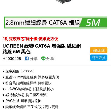
4對雙絞線芯/抗干擾 佈線更方便
UGREEN 綠聯 CAT6A 增強版 纖細網
宅配到府
路線 5M 黑色
門市取貨
H4030428
分享
分享
● 原廠編號：70654
● 直徑2.8mm纖細線身 讓佈線更方便
● 符合萬兆網路線標準 傳輸更快
● 32AWG純銅線芯 低阻抗損耗小
● 4對雙絞線芯 抗干擾不衰減
● PVC外被 耐磨損抗拉扯
● 純銅鍍金觸點 三叉式芯片更快更穩