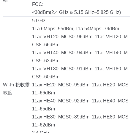
率
FCC:
<30dBm(2.4 GHz & 5.15 GHz~5.825 GHz)
5 GHz:
11a 6Mbps:-95dBm, 11a 54Mbps:-79dBm
11ac VHT20_MCS0:-96dBm, 11ac VHT20_M
CS8:-66dBm
11ac VHT40_MCS0:-94dBm, 11ac VHT40_M
CS9:-63dBm
11ac VHT80_MCS0:-91dBm, 11ac VHT80_M
CS9:-60dBm
Wi-Fi 接收靈
11ax HE20_MCS0:-95dBm, 11ax HE20_MCS
敏度
11:-66dBm
11ax HE40_MCS0:-92dBm, 11ax HE40_MCS
11:-65dBm
11ax HE80_MCS0:-89dBm, 11ax HE80_MCS
11:-62dBm
2.4 GHz: