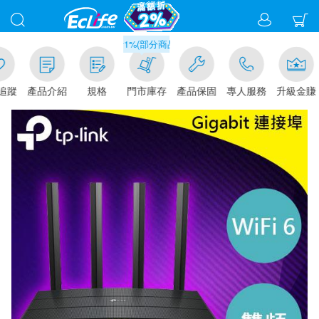
滿千元門市取貨現折1%(部分商品不適用)-請點我看
追蹤
產品介紹
規格
門市庫存
產品保固
專人服務
升級金賺