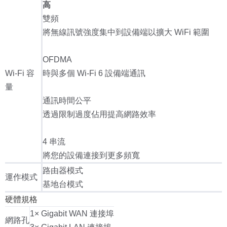
高
雙頻
將無線訊號強度集中到設備端以擴大 WiFi 範圍
OFDMA
Wi-Fi 容
時與多個 Wi-Fi 6 設備端通訊
量
通訊時間公平
透過限制過度佔用提高網路效率
4 串流
將您的設備連接到更多頻寬
路由器模式
運作模式
基地台模式
硬體規格
1× Gigabit WAN 連接埠
網路孔