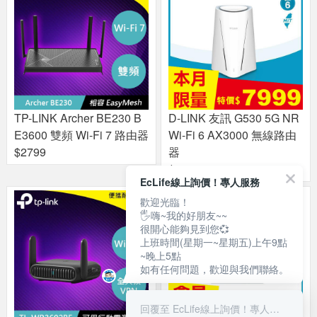
TP-LINK Archer BE230 B
D-LINK 友訊 G530 5G NR
E3600 雙頻 Wi-Fi 7 路由器
Wi-Fi 6 AX3000 無線路由
$2799
器
$7999
EcLife線上詢價！專人服務
歡迎光臨！
🖐嗨~我的好朋友~~
很開心能夠見到您💞
上班時間(星期一~星期五)上午9點
~晚上5點
如有任何問題，歡迎與我們聯絡。
回覆至 EcLife線上詢價！專人服務