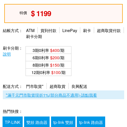
1199
特價
結帳方式：
ATM
貨到付款
LinePay
刷卡
超商取貨付款
刷卡分期
刷卡分期：
3期0利率
$400
/期
說明
6期0利率
$200
/期
8期0利率
$150
/期
12期0利率
$100
/期
配送方式：
門市取貨*
超商取貨
良興配送
*滿千元門市取貨現折1%(部分商品不適用)-請點我看
熱門快搜：
TP-LINK
雙頻 路由器
tp-link 雙頻
tp-link 路由器