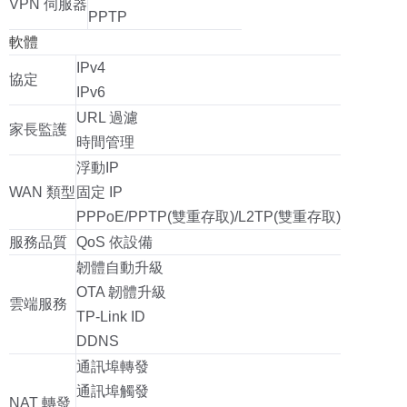
VPN 伺服器
PPTP
軟體
IPv4
協定
IPv6
URL 過濾
家長監護
時間管理
浮動IP
WAN 類型
固定 IP
PPPoE/PPTP(雙重存取)/L2TP(雙重存取)
服務品質
QoS 依設備
韌體自動升級
OTA 韌體升級
雲端服務
TP-Link ID
DDNS
通訊埠轉發
通訊埠觸發
NAT 轉發