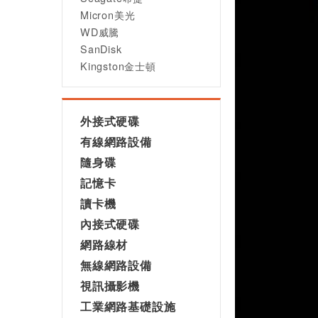
Micron美光
WD威騰
SanDisk
Kingston金士頓
外接式硬碟
有線網路設備
隨身碟
記憶卡
讀卡機
內接式硬碟
網路線材
無線網路設備
視訊攝影機
工業網路基礎設施