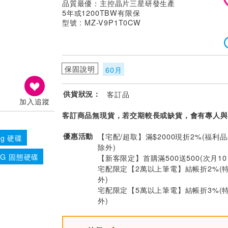
品質最優：主控晶片三星研發生產
5年或1200TBW有限保
型號 : MZ-V9P1T0CW
保固說明
60月
供貨狀況：
客訂品
加入追蹤
客訂商品無現貨，若交期較長或缺貨，會有專人與
優惠活動
【宅配/超取】滿$2000現折2%(福利品
ng 硬碟
除外)
NG 固態硬碟
【新客限定】首購滿500送500(次月1
宅配限定【2萬以上筆電】結帳折2%(
外)
宅配限定【5萬以上筆電】結帳折3%(
外)