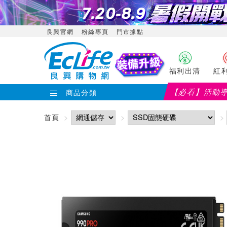
良興官網
粉絲專頁
門市據點
福利出清
紅
【必看】活動
商品分類
首頁