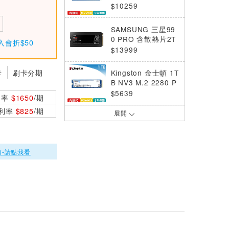
80 NVMe SSD SNV
$10259
3S/2000
SAMSUNG 三星99
0 PRO 含散熱片2T
入會折$50
B NVMe M.2 2280
$13999
PCIe 固態硬碟
卡
刷卡分期
Kingston 金士頓 1T
B NV3 M.2 2280 P
CIe 4.0 NVMe SSD
$5639
利率
$1650
/期
0利率
$825
/期
展開
SAMSUNG三星 99
0 EVO Plus 2TB P
CIe 4.0 NVMe M.2
$11999
固態硬碟
)-請點我看
KINGSTON金士頓
KC3000 512G PCI
e 4.0 NVMe M.2 S
$5820
SD
WD威騰 黑標 SN81
00 4TB M.2 PCIe
5.0 NVMe SSD
$43910