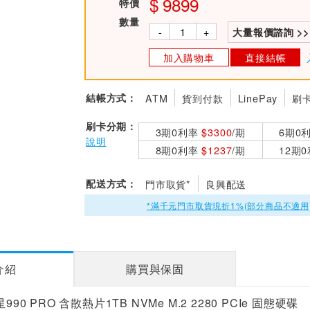
9899
特價
數量
-
+
大量報價諮詢 >>
加入購物車
直接結帳
結帳方式：
ATM
貨到付款
LinePay
刷
刷卡分期：
3期0利率
$3300
/期
6期0
說明
8期0利率
$1237
/期
12期
配送方式：
門市取貨*
良興配送
*滿千元門市取貨現折1%(部分商品不適用
介紹
購買與保固
990 PRO 含散熱片1TB NVMe M.2 2280 PCIe 固態硬碟