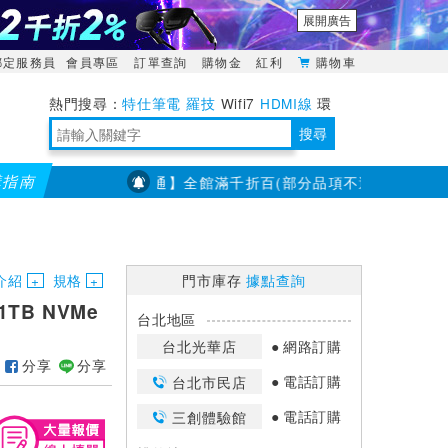
展開廣告
綁定服務員
會員專區
訂單查詢
購物金
紅利
購物車
特仕筆電
羅技
Wifi7
HDMI線
環
境量測
明緯POWER
搜尋
購指南
【PX大通】全館滿千折百(部分品項不適用，滿2千折200.
靈活多變的分離式設計
TypeC安全電源延長線
日除濕15L，19坪適用
華碩 ROG Falcata 電競鍵盤
WTR-1500C行動無線影音傳輸器
電源百寶袋-你要的這裡通通有
行動電源【BSMI認證專區】
owon電子測量與智能儀器專家
介紹
規格
門市庫存
據點查詢
1TB NVMe
台北地區
台北光華店
網路訂購
分享
分享
電話訂購
台北市民店
電話訂購
三創體驗館