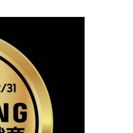
美光Crucial P510 2
TB PCIe Gen5 228
0 M.2 SSD (含原廠
$10369
散熱片)
美光 Micron Crucia
l T500 1TB PCIe G
en4 M.2 SSD固態
$7229
硬碟