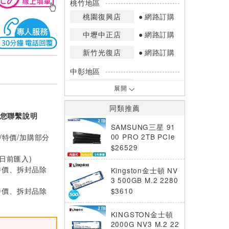
桃竹地區
桃園復興店
網路訂購
中壢中正店
網路訂購
新竹光復店
網路訂購
中彰地區
台中英才店
網路訂購
展開
嘉南地區
同類推薦
您聯繫說明
高雄中華店
網路訂購
SAMSUNG三星 91
高雄鳳山店
網路訂購
00 PRO 2TB PCIe
/特價/加購部分
5.0 NVMe M.2 (含
$26529
*庫存數量：網路訂購(0)、少量庫存
散熱片)
0日前匯入)
(1~2)、現貨充足(3以上)。
特價、拆封品除
Kingston金士頓 NV
*門市庫存以店內實際數量為準，可使
3 500GB M.2 2280
用專人服務或撥打門市電話洽詢。
PCIe 4.0 NVMe SS
特價、拆封品除
$3610
D
KINGSTON金士頓
2000G NV3 M.2 22