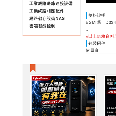
工業網路邊緣連接設備
工業網路相關配件
規格說明
網路儲存設備NAS
BSMI碼：D334
雲端智能控制
..
※以上規格資料
包裝附件
依原廠