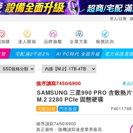
登入/註冊
利加購
達人開箱
品牌旗艦
企業方案
報價諮詢
導覽
宅配滿2千折2%
AI PC時代 全面升級
電力保護選
循序讀寫7450/6900
產品
SAMSUNG 三星990 PRO 含散熱片
M.2 2280 PCIe 固態硬碟
宅配到府
門市取貨
F4011769
循序讀寫7450/6900
真正最快：隨機讀寫速度業界最高