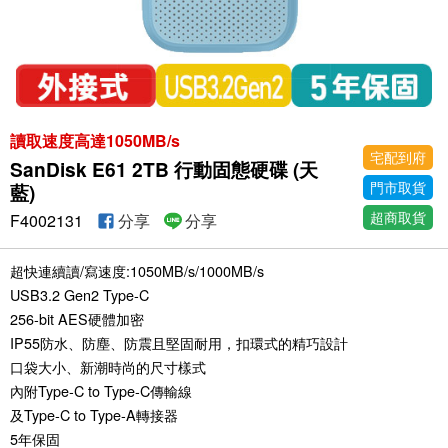
讀取速度高達1050MB/s
宅配到府
SanDisk E61 2TB 行動固態硬碟 (天
門市取貨
藍)
超商取貨
F4002131
分享
分享
超快連續讀/寫速度:1050MB/s/1000MB/s
USB3.2 Gen2 Type-C
256-bit AES硬體加密
IP55防水、防塵、防震且堅固耐用，扣環式的精巧設計
口袋大小、新潮時尚的尺寸樣式
內附Type-C to Type-C傳輸線
及Type-C to Type-A轉接器
5年保固