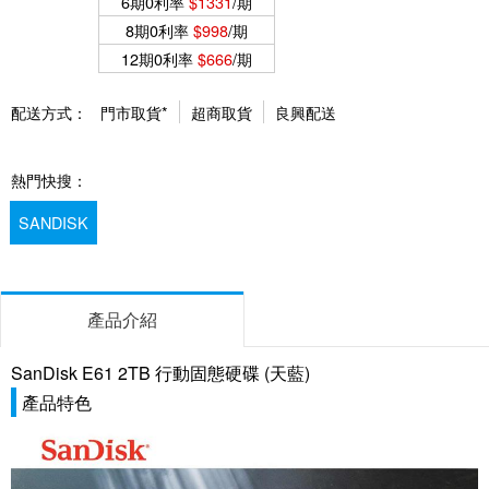
6期0利率
$1331
/期
8期0利率
$998
/期
12期0利率
$666
/期
配送方式：
門市取貨*
超商取貨
良興配送
熱門快搜：
SANDISK
產品介紹
SanDisk E61 2TB 行動固態硬碟 (天藍)
產品特色