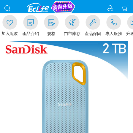
追蹤
產品介紹
規格
門市庫存
產品保固
專人服務
升級金賺