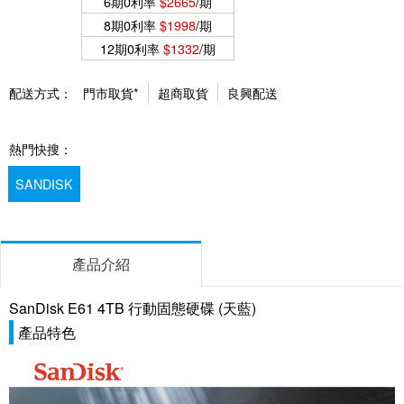
6期0利率
$2665
/期
8期0利率
$1998
/期
12期0利率
$1332
/期
配送方式：
門市取貨*
超商取貨
良興配送
熱門快搜：
SANDISK
產品介紹
SanDisk E61 4TB 行動固態硬碟 (天藍)
產品特色