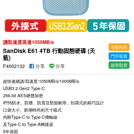
讀取速度高達1050MB/s
宅配到府
SanDisk E61 4TB 行動固態硬碟 (天
門市取貨
藍)
超商取貨
F4002132
分享
分享
超快連續讀/寫速度:1050MB/s/1000MB/s
USB3.2 Gen2 Type-C
256-bit AES硬體加密
IP55防水、防塵、防震且堅固耐用，扣環式的精巧設計
口袋大小、新潮時尚的尺寸樣式
內附Type-C to Type-C傳輸線
及Type-C to Type-A轉接器
5年保固