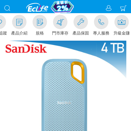
追蹤
產品介紹
規格
門市庫存
產品保固
專人服務
升級金賺