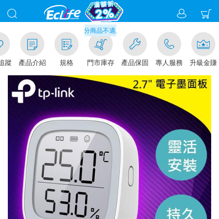
滿千元門市取貨現折1%(部分商品不適用)-請點我看
追蹤
產品介紹
規格
門市庫存
產品保固
專人服務
升級金賺