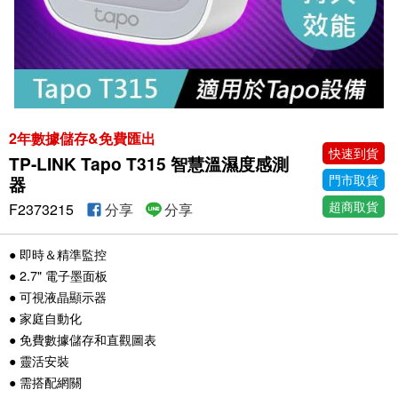
2年數據儲存&免費匯出
快速到貨
TP-LINK Tapo T315 智慧溫濕度感測
門市取貨
器
超商取貨
F2373215
分享
分享
● 即時＆精準監控
● 2.7" 電子墨面板
● 可視液晶顯示器
● 家庭自動化
● 免費數據儲存和直觀圖表
● 靈活安裝
● 需搭配網關