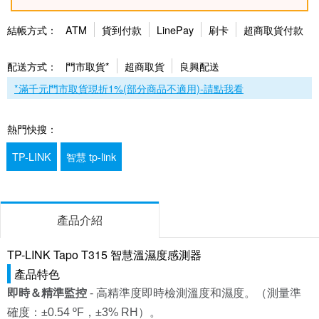
結帳方式：
ATM
貨到付款
LinePay
刷卡
超商取貨付款
配送方式：
門市取貨*
超商取貨
良興配送
*滿千元門市取貨現折1%(部分商品不適用)-請點我看
熱門快搜：
TP-LINK
智慧 tp-link
產品介紹
TP-LINK Tapo T315 智慧溫濕度感測器
產品特色
即時＆精準監控
- 高精準度即時檢測溫度和濕度。（測量準
確度：±0.54 ºF，±3% RH）。