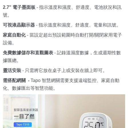
2.7" 電子墨面板
- 指示溫度和濕度、舒適度、電池狀況和訊
號。
可視液晶顯示器
- 指示溫度和濕度、舒適度、電量和訊號。
家庭自動化
- 當設定超出預設範圍時自動打開/關閉家用電子
設備。
免費數據儲存和直觀圖表
- 記錄溫濕度數據，生成週期性數
據匯總。
靈活安裝
- 只需將它放在桌子上或安裝在牆上即可。
需搭配網關 -
Tapo 智慧網關需要支援遠端監控、家庭自動
化、數據匯出等智慧功能。