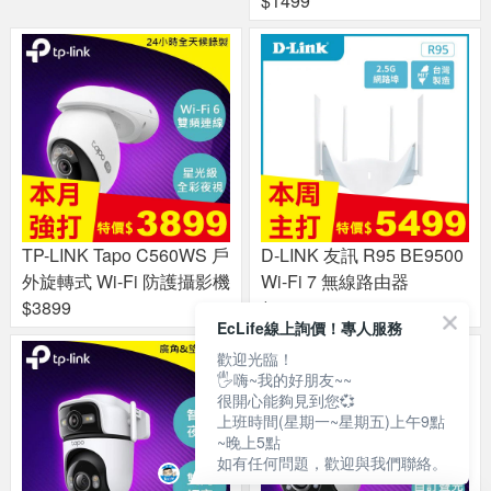
$1499
TP-LINK Tapo C560WS 戶
D-LINK 友訊 R95 BE9500
外旋轉式 Wi-Fi 防護攝影機
Wi-Fi 7 無線路由器
$3899
$5499
EcLife線上詢價！專人服務
歡迎光臨！
🖐嗨~我的好朋友~~
很開心能夠見到您💞
上班時間(星期一~星期五)上午9點
~晚上5點
如有任何問題，歡迎與我們聯絡。