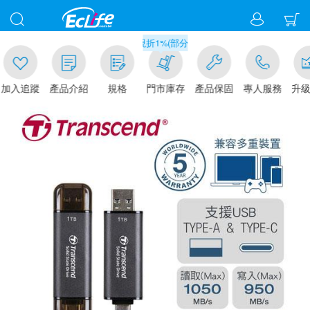
滿千元門市取貨現折1%(部分商品不適用)-請點我看
追蹤
產品介紹
規格
門市庫存
產品保固
專人服務
升級金賺