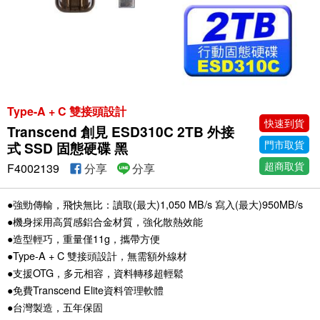
Type-A + C 雙接頭設計
快速到貨
Transcend 創見 ESD310C 2TB 外接
門市取貨
式 SSD 固態硬碟 黑
超商取貨
F4002139
分享
分享
●強勁傳輸，飛快無比：讀取(最大)1,050 MB/s 寫入(最大)950MB/s
●機身採用高質感鋁合金材質，強化散熱效能
●造型輕巧，重量僅11g，攜帶方便
●Type-A + C 雙接頭設計，無需額外線材
●支援OTG，多元相容，資料轉移超輕鬆
●免費Transcend Elite資料管理軟體
●台灣製造，五年保固