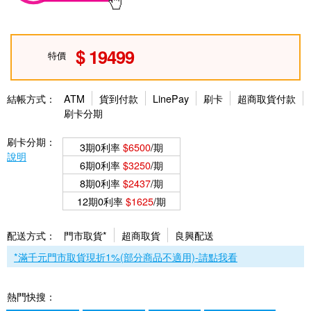
19499
特價
結帳方式：
ATM
貨到付款
LinePay
刷卡
超商取貨付款
刷卡分期
刷卡分期：
3期0利率
$6500
/期
說明
6期0利率
$3250
/期
8期0利率
$2437
/期
12期0利率
$1625
/期
配送方式：
門市取貨*
超商取貨
良興配送
*滿千元門市取貨現折1%(部分商品不適用)-請點我看
熱門快搜：