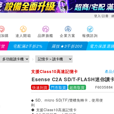
登入/註冊
利加購
達人開箱
品牌旗艦
企業方案
報價諮詢
導覽
宅配滿2千折2%
羅技★3千折200
電力保護選
支援Class10高速記憶卡
產品
Esense C2A SD/T-FLASH迷你讀
快速到貨
門市取貨
超商取貨
F6035884
◆ SD、micro SD(TF)雙槽免轉卡，使用便
利
◆ 支援Class10高速記憶卡