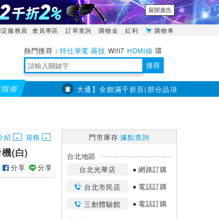
展開廣告
綁定服務員
會員專區
訂單查詢
購物金
紅利
購物車
特仕筆電
羅技
Wifi7
HDMI線
環
境量測
明緯POWER
搜尋
購指南
【PX大通】全館滿千折百(部分品項不適用，滿2千折20
靈活多變的分離式設計
TypeC安全電源延長線
日除濕15L，19坪適用
華碩 ROG Falcata 電競鍵盤
WTR-1500C行動無線影音傳輸器
電源百寶袋-你要的這裡通通有
行動電源【BSMI認證專區】
owon電子測量與智能儀器專家
介紹
規格
門市庫存
據點查詢
卡機(白)
台北地區
分享
分享
台北光華店
網路訂購
電話訂購
台北市民店
電話訂購
三創體驗館