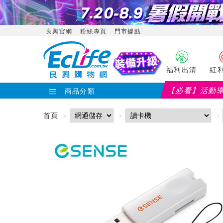
良興官網
粉絲專頁
門市據點
福利出清
紅
【必看】活動
商品分類
首頁