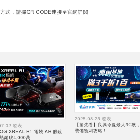
方式，請掃QR CODE連接至官網詳閱
2025-08-25 發表
【搶先看】良興今夏最大3C展
07-02 發表
裝備衝刺攻略！
OG XREAL R1 電競 AR 眼鏡
熱銷破4,000萬