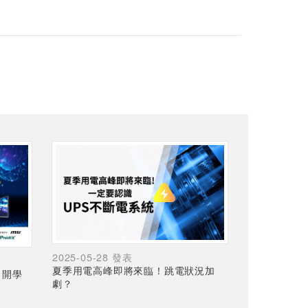
2025-05-28 發表
夏季用電高峰即將來臨！跳電狀況加
，開學
劇？