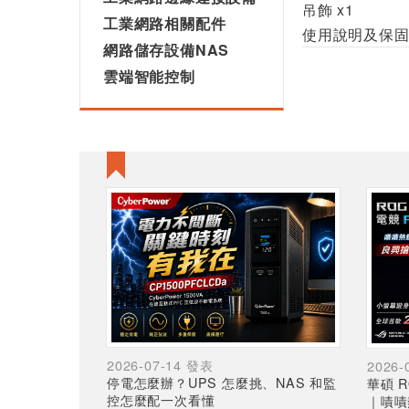
吊飾 x1
工業網路相關配件
使用說明及保固
網路儲存設備NAS
雲端智能控制
2026-07-14 發表
2026-
停電怎麼辦？UPS 怎麼挑、NAS 和監
華碩 R
控怎麼配一次看懂
｜嘖嘖