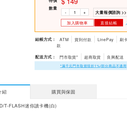
149
特價
數量
-
+
大量報價諮詢 >>
加入購物車
直接結帳
結帳方式：
ATM
貨到付款
LinePay
刷
款
配送方式：
門市取貨*
超商取貨
良興配送
*滿千元門市取貨現折1%(部分商品不適用
介紹
購買與保固
 SD/T-FLASH迷你讀卡機(白)