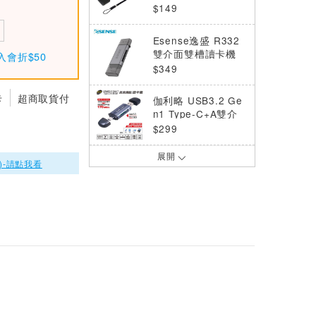
(黑)
$149
Esense逸盛 R332
雙介面雙槽讀卡機
入會折$50
(灰)
$349
卡
超商取貨付
伽利略 USB3.2 Ge
n1 Type-C+A雙介
面高速傳輸讀卡機 A
$299
R(RU064)
展開
Esense逸盛 Type-
)-請點我看
C雙用ATM智慧晶片
讀卡機 白
$249
Esense逸盛 HDMI
TO VGA(含音源) 轉
接器
$129
Digifusion 伽利略
直立式ATM晶片讀卡
機 黑(RU035)
$245