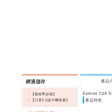
網通儲存
產品
Esense C2A
【報稅季必備】
【口罩2.0讀卡機推薦】
產品特色