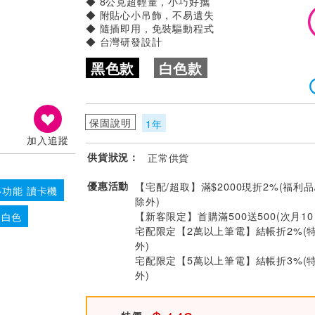
◆ 8公克超輕量，小巧好攜
◆ 附貼心小吊飾，不易遺失
◆ 隨插即用，免裝驅動程式
◆ 台灣研發設計
黑色款
白色款
保固說明
1年
加入追蹤
供貨狀況：
正常供貨
優惠活動
【宅配/超取】滿$2000現折2%(福利品
多功能 讀卡機
除外)
【新客限定】首購滿500送500(次月1
 白色
宅配限定【2萬以上筆電】結帳折2%(
外)
宅配限定【5萬以上筆電】結帳折3%(
外)