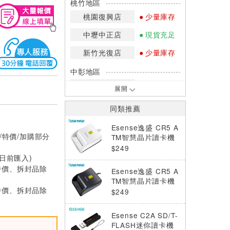
桃竹地區
桃園復興店
少量庫存
中壢中正店
現貨充足
新竹光復店
少量庫存
中彰地區
台中英才店
現貨充足
展開
嘉南地區
同類推薦
高雄中華店
網路訂購
Esense逸盛 CR5 A
/特價/加購部分
高雄鳳山店
少量庫存
TM智慧晶片讀卡機
白
$249
*庫存數量：網路訂購(0)、少量庫存
0日前匯入)
(1~2)、現貨充足(3以上)。
特價、拆封品除
Esense逸盛 CR5 A
*門市庫存以店內實際數量為準，可使
TM智慧晶片讀卡機
用專人服務或撥打門市電話洽詢。
特價、拆封品除
黑
$249
Esense C2A SD/T-
FLASH迷你讀卡機