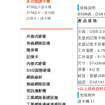
多功能讀卡機
ATM晶片讀卡機
規格說明
ATM晶片＞多功能
BSMI碼：D3A1
記憶卡＞讀卡機
產
品
規
格
介面：USB 2.
外接式硬碟
支援的記憶卡格式 :S
有線網路設備
支援記憶卡容量：
隨身碟
工作電壓：4.75
記憶卡
工作溫度：5~7
尺寸：57x26x
內接式硬碟
淨重：8公克
SSD固態硬碟
材質：塑膠(AB
網路線材
認證：D3A141
無線網路設備
※以上規格資料
視訊攝影機
包裝附件
工業網路基礎設施
讀卡機 x1
工業網路邊緣連接設備