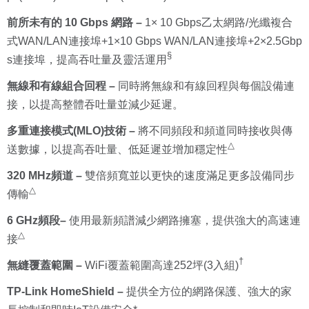
前所未有的 10 Gbps 網路 –
1× 10 Gbps乙太網路/光纖複合
式WAN/LAN連接埠+1×10 Gbps WAN/LAN連接埠+2×2.5Gbp
§
s連接埠，提高吞吐量及靈活運用
無線和有線組合回程
–
同時將無線和有線回程與每個設備連
接，以提高整體吞吐量並減少延遲。
多重連接模式(MLO)技術
–
將不同頻段和頻道同時接收與傳
△
送數據，以提高吞吐量、低延遲並增加穩定性
320 M
Hz
頻道
–
雙倍頻寬並以更快的速度滿足更多設備同步
△
傳輸
6 GHz頻段
–
使用最新頻譜減少網路擁塞，提供強大的高速連
△
接
†
無縫覆蓋範圍
–
WiFi覆蓋範圍高達252坪(3入組)
TP-Link HomeShield –
提供全方位的網路保護、強大的家