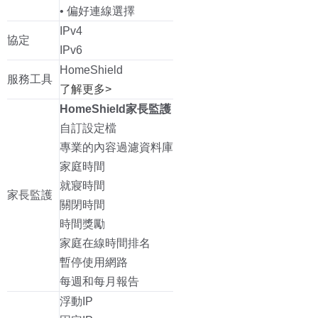
• 偏好連線選擇
IPv4
協定
IPv6
HomeShield
服務工具
了解更多>
HomeShield家長監護
自訂設定檔
專業的內容過濾資料庫
家庭時間
就寢時間
家長監護
關閉時間
時間獎勵
家庭在線時間排名
暫停使用網路
每週和每月報告
浮動IP