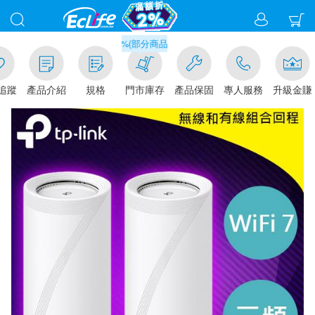
滿千元門市取貨現折1%(部分商品不適用)-請點我看
追蹤
產品介紹
規格
門市庫存
產品保固
專人服務
升級金賺