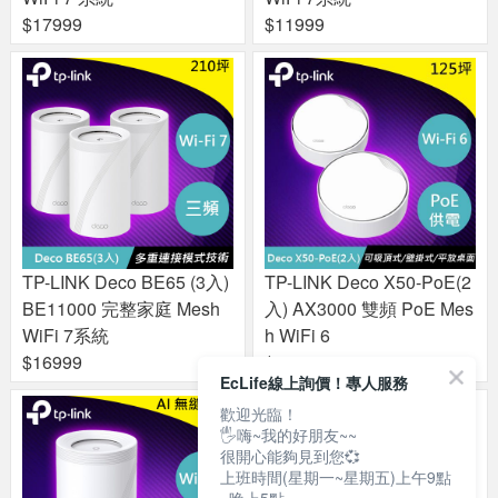
$17999
$11999
TP-LINK Deco BE65 (3入)
TP-LINK Deco X50-PoE(2
BE11000 完整家庭 Mesh
入) AX3000 雙頻 PoE Mes
WiFi 7系統
h WiFi 6
$16999
$5399
EcLife線上詢價！專人服務
歡迎光臨！
🖐嗨~我的好朋友~~
很開心能夠見到您💞
上班時間(星期一~星期五)上午9點