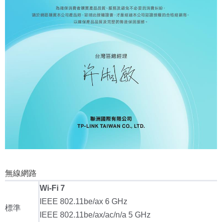
無線網路
Wi-Fi 7
IEEE 802.11be/ax 6 GHz
標準
IEEE 802.11be/ax/ac/n/a 5 GHz