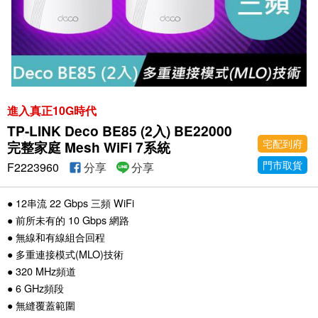
進入真正10G時代
TP-LINK Deco BE85 (2入) BE22000
宅配到府
完整家庭 Mesh WiFi 7系統
門市取貨
F2223960
分享
分享
● 12串流 22 Gbps 三頻 WiFi
● 前所未有的 10 Gbps 網路
● 無線和有線組合回程
● 多重連接模式(MLO)技術
● 320 MHz頻道
● 6 GHz頻段
● 無縫覆蓋範圍