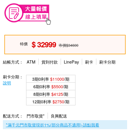
32999
特價
市價$34600
結帳方式：
ATM
貨到付款
LinePay
刷卡
刷卡分期
刷卡分期：
3期0利率
$11000
/期
說明
6期0利率
$5500
/期
8期0利率
$4125
/期
12期0利率
$2750
/期
配送方式：
門市取貨*
良興配送
*滿千元門市取貨現折1%(部分商品不適用)-請點我看