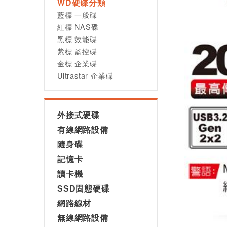
WD硬碟分類
藍標 一般碟
紅標 NAS碟
黑標 效能碟
紫標 監控碟
金標 企業碟
Ultrastar 企業碟
外接式硬碟
有線網路設備
隨身碟
記憶卡
讀卡機
SSD固態硬碟
網路線材
無線網路設備