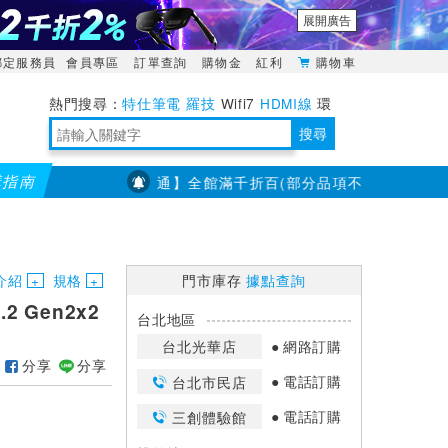
展開廣告
綁定服務員
會員專區
訂單查詢
購物金
紅利
購物車
特仕筆電
羅技
Wifi7
HDMI線
環
境量測
明緯POWER
搜尋
購指南
【PX大通】全館滿千折百(部分品項不適用，滿2千折200..
靈活多變的分離式設計
TypeC安全電源延長線
日除濕15L，19坪適用
華碩 ROG Falcata 電競鍵盤
WTR-1500C行動無線影音傳輸器
電源百寶袋-你要的這裡通通有
行動電源【BSMI認證專區】
owon電子測量與智能儀器專家
介紹
規格
門市庫存
據點查詢
.2 Gen2x2
台北地區
台北光華店
網路訂購
分享
分享
電話訂購
台北市民店
電話訂購
三創體驗館