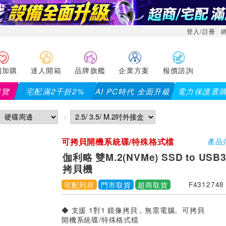
登入/註冊
利加購
達人開箱
品牌旗艦
企業方案
報價諮詢
導覽
宅配滿2千折2%
AI PC時代 全面升級
電力保護選
可拷貝開機系統碟/特殊格式檔
產品
伽利略 雙M.2(NVMe) SSD to USB3
拷貝機
宅配到府
門市取貨
超商取貨
F4312748
◆ 支援 1對1 鏡像拷貝，無需電腦。可拷貝
開機系統碟/特殊格式檔