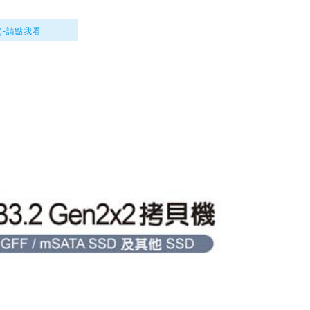
MA
伽利略 USB3.1 GE
)-請點我看
N1 SATA 2.5吋外接
盒
$299
DigiFusion伽利略 U
SB 3.0光速線 專業
加強版 AD(U3I-693
$1250