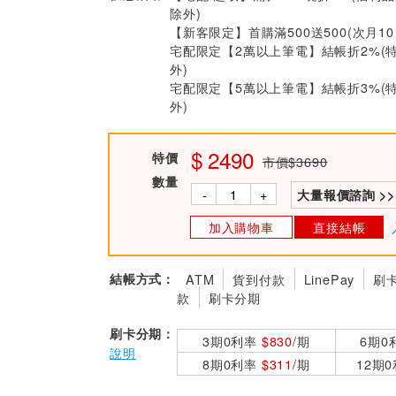
除外)
【新客限定】首購滿500送500(次月1
宅配限定【2萬以上筆電】結帳折2%(
外)
宅配限定【5萬以上筆電】結帳折3%(
外)
2490
特價
市價$3690
數量
-
+
大量報價諮詢 >>
加入購物車
直接結帳
結帳方式：
ATM
貨到付款
LinePay
刷
款
刷卡分期
刷卡分期：
3期0利率
$830
/期
6期0
說明
8期0利率
$311
/期
12期