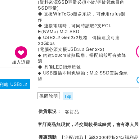
(資料來源SSD容量必須小於/等於鏡像目的
SSD容量)
◆ 支援WinToGo隨身系統，可使用rufus製
作
◆ 連接電腦時，可同時讀取2支PCI-
E(NVMe) M.2 SSD
◆ USB3.2 Gen2x2規格，傳輸速度可達
20Gbps
(電腦必須支援USB3.2 Gen2x2)
◆ 內建3x3cm散熱風扇，搭配鋁殼可有效降
溫
加入追蹤
◆ 具備LED指示燈號
◆ USB隨插即用免驅動；M.2 SSD安裝免螺
絲
利略 USB3.2
保固說明
1年
供貨狀況：
客訂品
客訂商品無現貨，若交期較長或缺貨，會有專人與
優惠活動
【宅配/超取】滿$2000現折2%(福利品