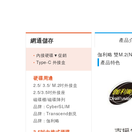
網通儲存
產品
伽利略 雙M.2(NV
內接硬碟▼促銷
Type-C 外接盒
產品特色
硬碟周邊
2.5/ 3.5/ M.2吋外接盒
2.5/3.5吋外接座
磁碟櫃/磁碟陣列
品牌：CyberSLIM
品牌：Transcend創見
品牌：伽利略
3.5吋內接式硬碟