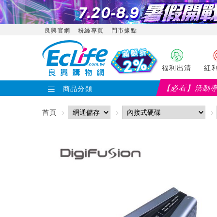
良興官網
粉絲專頁
門市據點
福利出清
紅
【必看】活動
商品分類
首頁