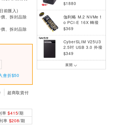
A SSD硬碟拷貝機+
$1880
HUB+讀卡機
0日前匯入)
特價、拆封品除
伽利略 M.2 NVMe t
o PCI-E 16X 轉接
卡
$369
特價、拆封品除
CyberSLIM V25U3
2.5吋 USB 3.0 外接
盒 黑
$349
展開
UGREEN綠聯 2.5
吋Type-C/USB3.1
入會折$50
隨身硬碟外接盒
$739
CyberSLIM 2.5吋/
卡
超商取貨付
3.5吋 雙槽硬碟外接
盒Type-c 硬碟對拷
$1580
機
利率
$415
/期
伽利略 USB3.0 2.5/
0利率
$208
/期
3.5吋 雙SATA 鋁合
金硬碟座 黑 RHU08
$1350