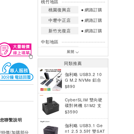
桃竹地區
桃園復興店
網路訂購
中壢中正店
網路訂購
新竹光復店
網路訂購
中彰地區
台中英才店
網路訂購
展開
嘉南地區
同類推薦
高雄中華店
網路訂購
伽利略 USB3.2 10
高雄鳳山店
網路訂購
G M.2 NVMe 鋁合
金散熱風扇外接盒 N
$890
*庫存數量：網路訂購(0)、少量庫存
V10GB
(1~2)、現貨充足(3以上)。
CyberSLIM 雙向硬
*門市庫存以店內實際數量為準，可使
碟對拷機 S1M2 支
用專人服務或撥打門市電話洽詢。
援M.2 NVMe/SATA
$3590
HDD/SSD
您聯繫說明
伽利略 USB3.1 Ge
n1 2.5 3.5吋 雙SAT
/特價/加購部分