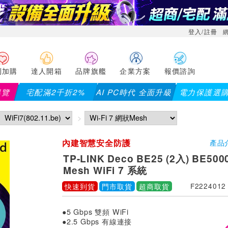
登入/註冊
利加購
達人開箱
品牌旗艦
企業方案
報價諮詢
導覽
宅配滿2千折2%
AI PC時代 全面升級
電力保護選
內建智慧安全防護
產品
TP-LINK Deco BE25 (2入) BE5
Mesh WiFi 7 系統
快速到貨
門市取貨
超商取貨
F2224012
●5 Gbps 雙頻 WiFi
●2.5 Gbps 有線連接