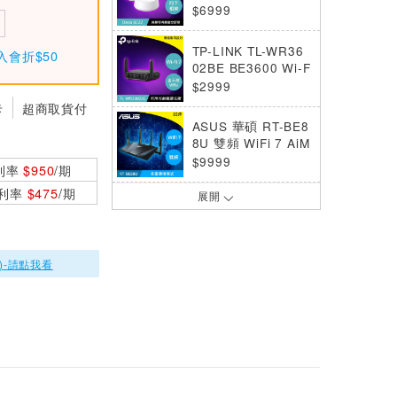
整家庭 Mesh WiFi
$6999
7 系統
TP-LINK TL-WR36
入會折$50
02BE BE3600 Wi-F
i 7 便攜式路由器
$2999
卡
超商取貨付
ASUS 華碩 RT-BE8
8U 雙頻 WiFi 7 AiM
esh 可擴充路由器
$9999
利率
$950
/期
0利率
$475
/期
展開
ASUS 華碩 ZenWiF
i BD5 雙頻 WiFi 7
Ai Mesh 可擴充路
$7499
由器 三入組
)-請點我看
ASUS 華碩 AX1800
HP V2 雙頻 WiFi 6
路由器
$2499
TP-LINK Archer G
E230 BE3600 雙頻
Wi-Fi 7 路由器
$3299