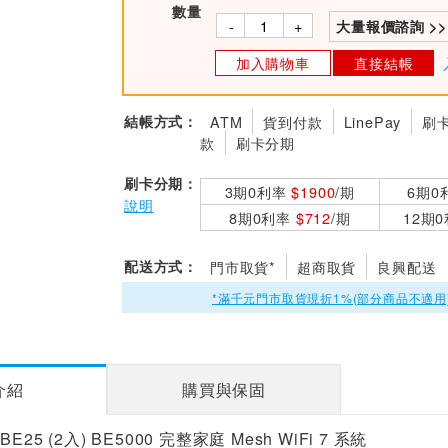
數量
-
+
大量報價諮詢 >>
加入購物車
直接結帳
結帳方式：
ATM
貨到付款
LinePay
刷
款
刷卡分期
刷卡分期：
3期0利率
$1900
/期
6期0
說明
8期0利率
$712
/期
12期
配送方式：
門市取貨*
超商取貨
良興配送
*滿千元門市取貨現折1%(部分商品不適用
介紹
購買與保固
o BE25 (2入) BE5000 完整家庭 Mesh WiFi 7 系統