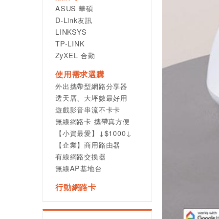
ASUS 華碩
D-Link友訊
LINKSYS
TP-LINK
ZyXEL 合勤
使用需求選購
外出攜帶型網路分享器
透天厝、大坪數最好用
遊戲影音串流不卡卡
無線網路卡 攜帶真方便
【小資最愛】↓$1000↓
【企業】商用路由器
有線網路交換器
無線AP基地台
行動網路卡