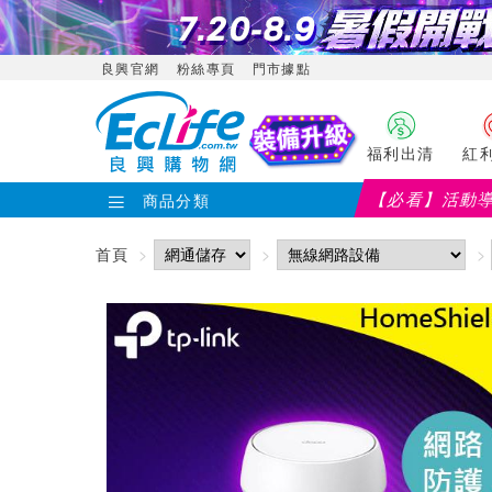
良興官網
粉絲專頁
門市據點
福利出清
紅
【必看】活動
商品分類
首頁