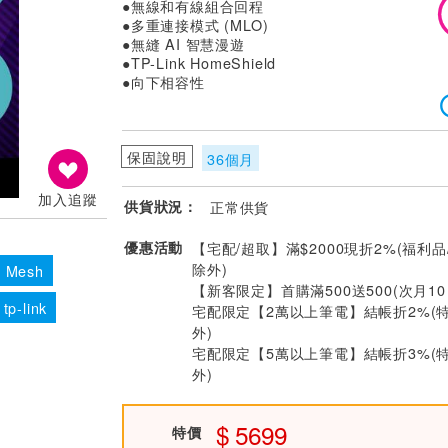
●無線和有線組合回程
●多重連接模式 (MLO)
●無縫 AI 智慧漫遊
●TP-Link HomeShield
●向下相容性
保固說明
36個月
加入追蹤
供貨狀況：
正常供貨
優惠活動
【宅配/超取】滿$2000現折2%(福利品
除外)
 Mesh
【新客限定】首購滿500送500(次月1
 tp-link
宅配限定【2萬以上筆電】結帳折2%(
外)
宅配限定【5萬以上筆電】結帳折3%(
外)
5699
特價