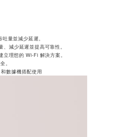
TP-LINK Deco BE6
5-5G (1入) BE930
0 三頻 Mesh Wi-Fi
$16999
7系統
。
Linksys Velop Pro
吞吐量並減少延遲。
AXE5400 WiFi 6E
吐量、減少延遲並提高可靠性。
三頻 無線網狀路由
$5490
立理想的 Wi-Fi 解決方案。
器MX6202-AH(兩
入)
安全。
P) 和數據機搭配使用