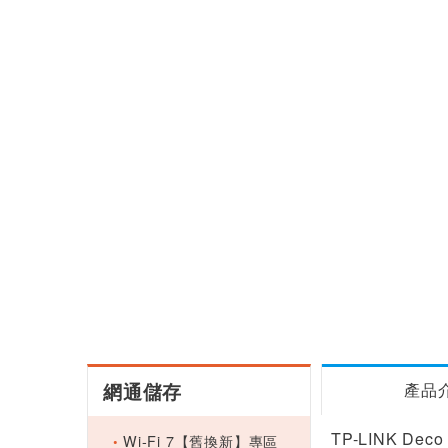
網通儲存
產品
TP-LINK Dec
Wi-Fi 7【舊換新】專區