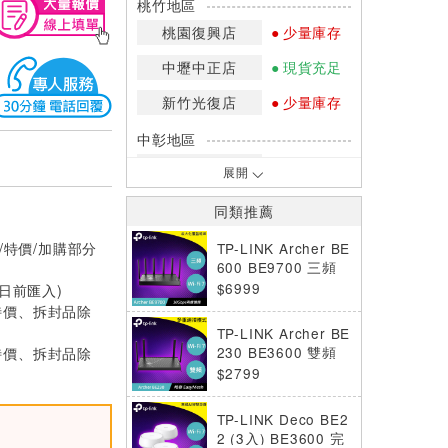
桃竹地區
桃園復興店
少量庫存
中壢中正店
現貨充足
新竹光復店
少量庫存
中彰地區
台中英才店
現貨充足
展開
嘉南地區
同類推薦
高雄中華店
少量庫存
/特價/加購部分
TP-LINK Archer BE
高雄鳳山店
現貨充足
600 BE9700 三頻
Wi-Fi 7 路由器
$6999
0日前匯入)
*庫存數量：網路訂購(0)、少量庫存
特價、拆封品除
(1~2)、現貨充足(3以上)。
TP-LINK Archer BE
*門市庫存以店內實際數量為準，可使
特價、拆封品除
230 BE3600 雙頻
用專人服務或撥打門市電話洽詢。
Wi-Fi 7 路由器
$2799
TP-LINK Deco BE2
2 (3入) BE3600 完