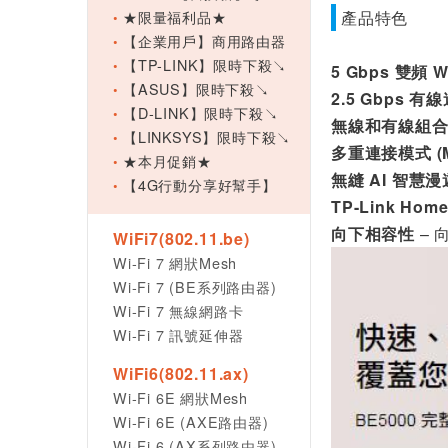
★限量福利品★
產品特色
【企業用戶】商用路由器
【TP-LINK】限時下殺↘
5 Gbps 雙頻 W
【ASUS】限時下殺↘
2.5 Gbps 有
【D-LINK】限時下殺↘
無線和有線組
【LINKSYS】限時下殺↘
多重連接模式 (M
★本月促銷★
無縫 AI 智慧漫
【4G行動分享好幫手】
TP-Link Home
向下相容性
– 
WiFi7(802.11.be)
Wi-Fi 7 網狀Mesh
Wi-Fi 7 (BE系列路由器)
Wi-Fi 7 無線網路卡
Wi-Fi 7 訊號延伸器
WiFi6(802.11.ax)
Wi-Fi 6E 網狀Mesh
Wi-Fi 6E (AXE路由器)
Wi-Fi 6 (AX系列路由器)