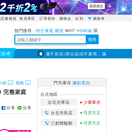
展開廣告
綁定服務員
會員專區
訂單查詢
購物金
紅利
購物車
特仕筆電
羅技
Wifi7
HDMI線
環
境量測
明緯POWER
搜尋
購指南
【PX大通】全館滿千折百(部分品項不適用，滿2千折200...)
靈活多變的分離式設計
TypeC安全電源延長線
日除濕15L，19坪適用
華碩 ROG Falcata 電競鍵盤
WTR-1500C行動無線影音傳輸器
電源百寶袋-你要的這裡通通有
行動電源【BSMI認證專區】
owon電子測量與智能儀器專家
介紹
規格
門市庫存
據點查詢
000 完整家庭
台北地區
台北光華店
少量庫存
分享
分享
現貨充足
台北市民店
現貨充足
三創體驗館