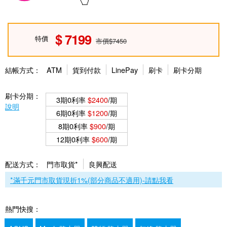
7199
特價
市價$7450
結帳方式：
ATM
貨到付款
LinePay
刷卡
刷卡分期
刷卡分期：
3期0利率
$2400
/期
說明
6期0利率
$1200
/期
8期0利率
$900
/期
12期0利率
$600
/期
配送方式：
門市取貨*
良興配送
*滿千元門市取貨現折1%(部分商品不適用)-請點我看
熱門快搜：