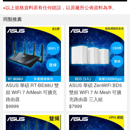
※以上規格資料若有任何錯誤，以原廠所公佈資料為準。
同類推薦
ASUS 華碩 RT-BE88U 雙
ASUS 華碩 ZenWiFi BD5
頻 WiFi 7 AiMesh 可擴充
雙頻 WiFi 7 Ai Mesh 可擴
路由器
充路由器 三入組
$9999
$7999