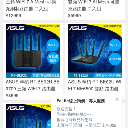
三頻 WiFi 7 AiMesh 可擴
雙頻 WiFi 7 Ai Mesh 可擴
充網狀路由器 二入組
充路由器 二入組
$12999
$5999
ASUS 華碩 RT-BE92U BE
ASUS 華碩 RT-BE82U WI
9700 三頻 WiFi 7 路由器
FI 7 BE6500 雙頻 路由器
$8699
$4999
EcLife線上詢價！專人服務
歡迎光臨！
🖐嗨~我的好朋友~~
很開心能夠見到您💞
上班時間(星期一~星期五)上午9點