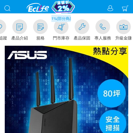
滿千元門市取貨現折1%(部分商品不適用)-請點我看
追蹤
產品介紹
規格
門市庫存
產品保固
專人服務
升級金賺