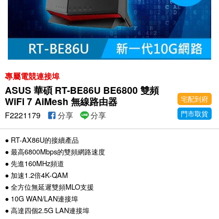
專屬電競連接埠
ASUS 華碩 RT-BE86U BE6800 雙頻
宅配到府
WiFi 7 AiMesh 無線路由器
門市取貨
F2221179
分享
分享
● RT-AX86U的接續產品
● 最高6800Mbps的雙頻網路速度
● 先進160MHz頻道
● 加速1.2倍4K-QAM
● 全方位無延遲雙頻MLO支援
● 10G WAN/LAN連接埠
● 高達四個2.5G LAN連接埠