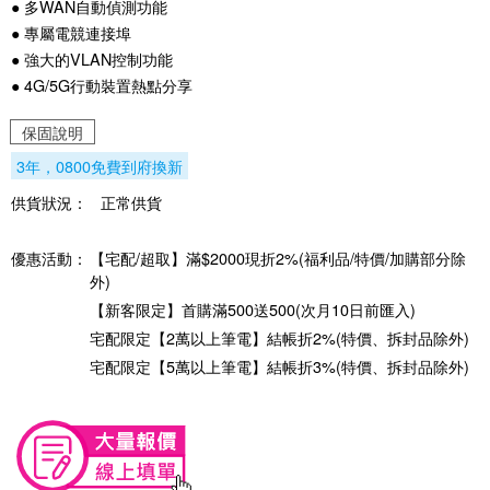
● 多WAN自動偵測功能
● 專屬電競連接埠
● 強大的VLAN控制功能
● 4G/5G行動裝置熱點分享
保固說明
3年，0800免費到府換新
供貨狀況：
正常供貨
優惠活動：
【宅配/超取】滿$2000現折2%(福利品/特價/加購部分除
外)
【新客限定】首購滿500送500(次月10日前匯入)
宅配限定【2萬以上筆電】結帳折2%(特價、拆封品除外)
宅配限定【5萬以上筆電】結帳折3%(特價、拆封品除外)