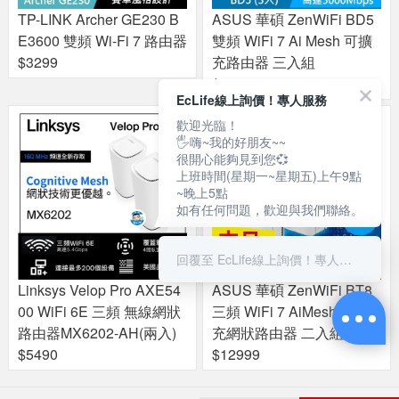
TP-LINK Archer GE230 B
ASUS 華碩 ZenWiFi BD5
E3600 雙頻 Wi-Fi 7 路由器
雙頻 WiFi 7 Ai Mesh 可擴
$3299
充路由器 三入組
$7999
EcLife線上詢價！專人服務
歡迎光臨！
🖐嗨~我的好朋友~~
很開心能夠見到您💞
上班時間(星期一~星期五)上午9點
~晚上5點
如有任何問題，歡迎與我們聯絡。
回覆至 EcLife線上詢價！專人服務
Linksys Velop Pro AXE54
ASUS 華碩 ZenWiFi BT8
00 WiFi 6E 三頻 無線網狀
三頻 WiFi 7 AiMesh 可擴
路由器MX6202-AH(兩入)
充網狀路由器 二入組
$5490
$12999