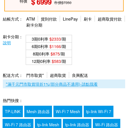
6999
特價
市價$7350
結帳方式：
ATM
貨到付款
LinePay
刷卡
超商取貨付款
刷卡分期
刷卡分期：
3期0利率
$2333
/期
說明
6期0利率
$1166
/期
8期0利率
$875
/期
12期0利率
$583
/期
配送方式：
門市取貨*
超商取貨
良興配送
*滿千元門市取貨現折1%(部分商品不適用)-請點我看
熱門快搜：
TP-LINK
Mesh 路由器
Wi-Fi 7 Mesh
tp-link Wi-Fi 7
Wi-Fi 7 路由器
tp-link Mesh
tp-link 路由器
Wi-Fi 路由器