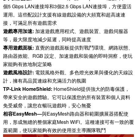
個5 Gbps LAN連接埠和3個2.5 Gbps LAN連接埠，方便靈活
運用。這些配設計支援有線遊戲設備的大頻寬和超高速連
接，可滿足所有遊戲需求
遊戲專用加速:
加速遊戲應用程式、遊戲裝置、遊戲伺服器
等，最大限度地減少延遲，同時提高速度
專用遊戲面板:
直覺的遊戲面板提供對戰鬥環境、網路狀態、
路由器效能、RGB 設定、加速遊戲和裝備的即時洞察，使玩
家能夠有效地制定策略
遊戲風格設計:
電競風格外觀、多色燈光效果與優化的天線設
計，擁有高品質連線和充滿活力的氛圍
TP-Link HomeShield:
HomeShield提供強大的防毒保護，
帶來安全的遊戲體驗。它可以保護您的所有裝置和個人資料
免受威脅，讓您在暢玩遊戲時，安心無憂
相容EasyMesh—
與EasyMesh路由器和範圍擴展器搭配使
用，形成無縫的整個家庭Mesh WiFi。這種連接可有一致的覆
蓋範圍，使玩家能夠有效的使用並主導團隊戰鬥