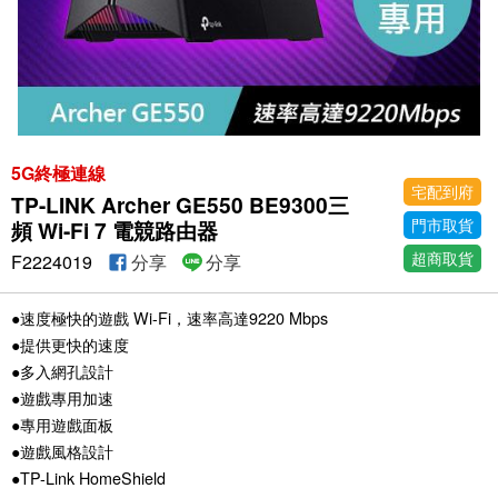
5G終極連線
宅配到府
TP-LINK Archer GE550 BE9300三
門市取貨
頻 Wi-Fi 7 電競路由器
超商取貨
F2224019
分享
分享
●速度極快的遊戲 Wi-Fi，速率高達9220 Mbps
●提供更快的速度
●多入網孔設計
●遊戲專用加速
●專用遊戲面板
●遊戲風格設計
●TP-Link HomeShield