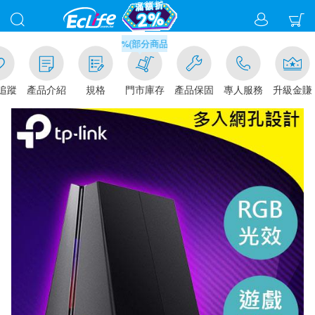
滿千元門市取貨現折1%(部分商品不適用)-請點我看
追蹤
產品介紹
規格
門市庫存
產品保固
專人服務
升級金賺