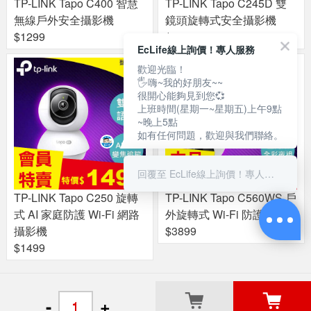
TP-LINK Tapo C400 智慧
TP-LINK Tapo C245D 雙
無線戶外安全攝影機
鏡頭旋轉式安全攝影機
$1299
$1499
EcLife線上詢價！專人服務
歡迎光臨！
🖐嗨~我的好朋友~~
很開心能夠見到您💞
上班時間(星期一~星期五)上午9點
~晚上5點
如有任何問題，歡迎與我們聯絡。
回覆至 EcLife線上詢價！專人服務
TP-LINK Tapo C250 旋轉
TP-LINK Tapo C560WS 戶
式 AI 家庭防護 Wi-Fi 網路
外旋轉式 Wi-Fi 防護攝影機
攝影機
$3899
$1499
關於良興
粉絲專頁
門市據點
-
+