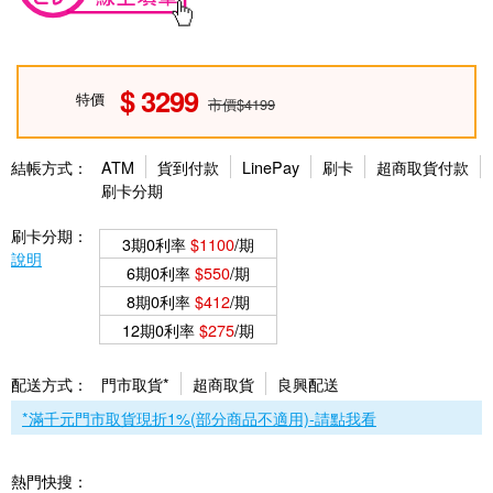
3299
特價
市價$4199
結帳方式：
ATM
貨到付款
LinePay
刷卡
超商取貨付款
刷卡分期
刷卡分期：
3期0利率
$1100
/期
說明
6期0利率
$550
/期
8期0利率
$412
/期
12期0利率
$275
/期
配送方式：
門市取貨*
超商取貨
良興配送
*滿千元門市取貨現折1%(部分商品不適用)-請點我看
熱門快搜：