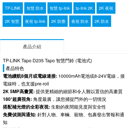
TP-LINK
智慧 防水
智慧 tp-link
tp-link 2K
2K 夜視
2K 智慧
夜視 tp-link
2K 防塵
夜視 防水
2K 防水
產品介紹
TP-LINK Tapo D235 Tapo 智慧門鈴 (電池式)
產品特色
電池續航8個月或電線連接:
10000mAh電池或8-24V電線，接
電線時，也支援pre-roll
2K 5MP高畫質:
提供更精細的細節和令人難以置信的高畫質
180°超廣視角:
角度最廣，讓您捕捉門外的一切情況
搭配補光燈的全彩夜視:
生動的夜間能見度與安全性
免費偵測與通知:
針對人物、車輛、寵物、包裹發出警報和通
知