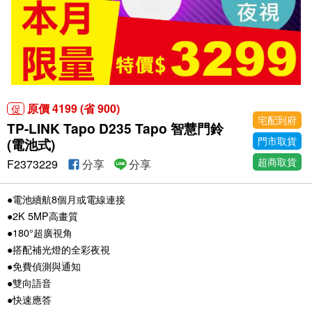
原價 4199 (省 900)
促
宅配到府
TP-LINK Tapo D235 Tapo 智慧門鈴
門市取貨
(電池式)
超商取貨
F2373229
分享
分享
●電池續航8個月或電線連接
●2K 5MP高畫質
●180°超廣視角
●搭配補光燈的全彩夜視
●免費偵測與通知
●雙向語音
●快速應答