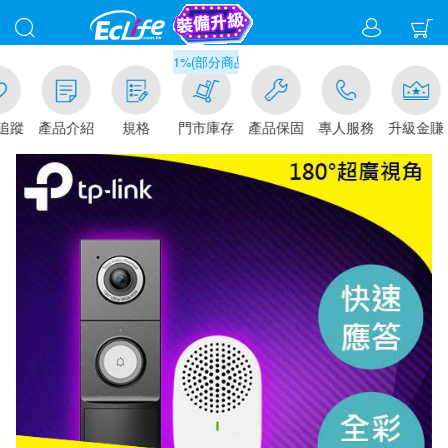
滿千元門市取貨現折1%(部分商品不適用)-請點我看
追蹤
產品介紹
規格
門市庫存
產品保固
專人服務
升級金賺