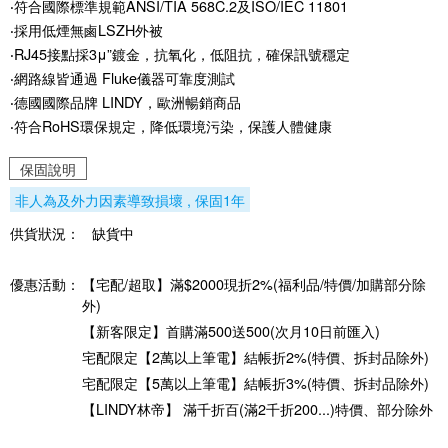
‧符合國際標準規範ANSI/TIA 568C.2及ISO/IEC 11801
‧採用低煙無鹵LSZH外被
‧RJ45接點採3μ”鍍金，抗氧化，低阻抗，確保訊號穩定
‧網路線皆通過 Fluke儀器可靠度測試
‧德國國際品牌 LINDY，歐洲暢銷商品
‧符合RoHS環保規定，降低環境污染，保護人體健康
保固說明
非人為及外力因素導致損壞 , 保固1年
供貨狀況：
缺貨中
優惠活動：
【宅配/超取】滿$2000現折2%(福利品/特價/加購部分除
外)
【新客限定】首購滿500送500(次月10日前匯入)
宅配限定【2萬以上筆電】結帳折2%(特價、拆封品除外)
宅配限定【5萬以上筆電】結帳折3%(特價、拆封品除外)
【LINDY林帝】 滿千折百(滿2千折200...)特價、部分除外