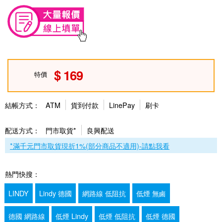
169
特價
結帳方式：
ATM
貨到付款
LinePay
刷卡
配送方式：
門市取貨*
良興配送
*滿千元門市取貨現折1%(部分商品不適用)-請點我看
熱門快搜：
LINDY
Lindy 德國
網路線 低阻抗
低煙 無鹵
德國 網路線
低煙 Lindy
低煙 低阻抗
低煙 德國