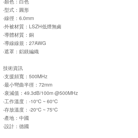
‧顏色：白色
‧型式：圓形
‧線徑：6.0mm
‧外被材質：LSZH低煙無鹵
‧導體材質：銅
‧導線線規：27AWG
‧遮罩：鋁鎂編織
技術資訊
‧支援頻寬：500MHz
‧最小彎曲半徑：72mm
‧衰減值：49.3dB/100m @500MHz
‧工作溫度：-10°C ~ 60°C
‧存放溫度：-20°C ~ 75°C
‧產地：中國
‧設計：德國