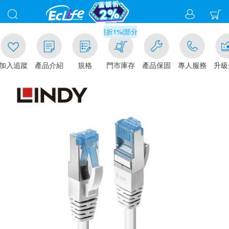
滿千元門市取貨現折1%(部分商品不適用)-請點我看
入追蹤
產品介紹
規格
門市庫存
產品保固
專人服務
升級金