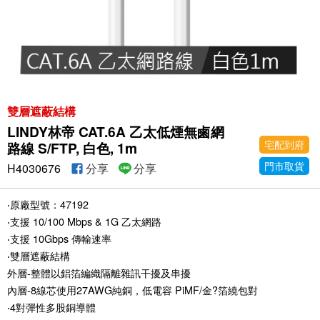
雙層遮蔽結構
LINDY林帝 CAT.6A 乙太低煙無鹵網
宅配到府
路線 S/FTP, 白色, 1m
門市取貨
H4030676
分享
分享
‧原廠型號：47192
‧支援 10/100 Mbps & 1G 乙太網路
‧支援 10Gbps 傳輸速率
‧雙層遮蔽結構
外層-整體以鋁箔編織隔離雜訊干擾及串擾
內層-8線芯使用27AWG純銅，低電容 PiMF/金?箔繞包對
‧4對彈性多股銅導體