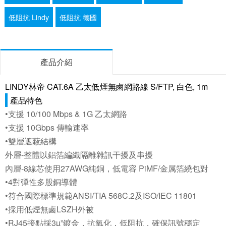
低阻抗 Lindy
低阻抗 德國
產品介紹
LINDY林帝 CAT.6A 乙太低煙無鹵網路線 S/FTP, 白色, 1m
產品特色
•支援 10/100 Mbps & 1G 乙太網路
•支援 10Gbps 傳輸速率
•雙層遮蔽結構
外層-整體以鋁箔編織隔離雜訊干擾及串擾
內層-8線芯使用27AWG純銅，低電容 PiMF/金属箔繞包對
•4對彈性多股銅導體
•符合國際標準規範ANSI/TIA 568C.2及ISO/IEC 11801
•採用低煙無鹵LSZH外被
•RJ45接點採3µ”鍍金，抗氧化，低阻抗，確保訊號穩定