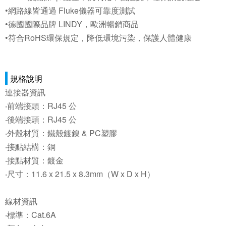
•網路線皆通過 Fluke儀器可靠度測試
•德國國際品牌 LINDY，歐洲暢銷商品
•符合RoHS環保規定，降低環境污染，保護人體健康
規格說明
連接器資訊
‧前端接頭：RJ45 公
‧後端接頭：RJ45 公
‧外殼材質：鐵殼鍍鎳 & PC塑膠
‧接點結構：銅
‧接點材質：鍍金
‧尺寸：11.6 x 21.5 x 8.3mm（W x D x H）
線材資訊
‧標準：Cat.6A