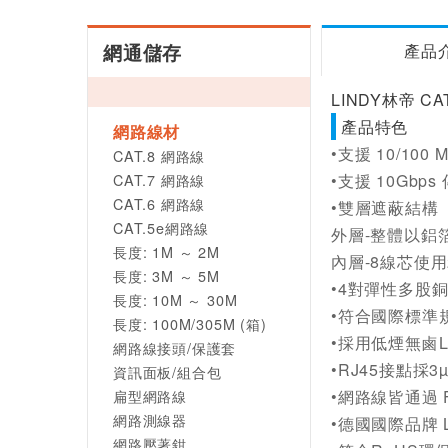
網通儲存
產品
LINDY林帝 CA
產品特色
網路線材
•支援 10/100 
CAT.8 網路線
CAT.7 網路線
•支援 10Gbp
CAT.6 網路線
•雙層遮蔽結構
CAT.5e網路線
外層-整體以鋁
長度: 1M ～ 2M
內層-8線芯使用
長度: 3M ～ 5M
•4對彈性多股
長度: 10M ～ 30M
•符合國際標準規範A
長度: 100M/305M (箱)
•採用低煙無鹵L
網路線接頭/保護套
•RJ45接點採
資訊面板/組合包
扁型網路線
•網路線皆通過 
網路測線器
•德國國際品牌 
網路壓著鉗