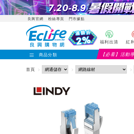
良興官網
粉絲專頁
門市據點
福利出清
紅
【必看】活動
商品分類
首頁