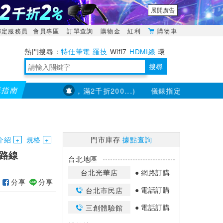
展開廣告
綁定服務員
會員專區
訂單查詢
購物金
紅利
購物車
特仕筆電
羅技
Wifi7
HDMI線
環
境量測
明緯POWER
搜尋
購指南
(部分品項不適用，滿2千折200...)
儀錶指定款單筆滿8000折2
靈活多變的分離式設計
TypeC安全電源延長線
日除濕15L，19坪適用
華碩 ROG Falcata 電競鍵盤
WTR-1500C行動無線影音傳輸器
電源百寶袋-你要的這裡通通有
行動電源【BSMI認證專區】
owon電子測量與智能儀器專家
介紹
規格
門市庫存
據點查詢
網路線
台北地區
台北光華店
網路訂購
分享
分享
電話訂購
台北市民店
電話訂購
三創體驗館