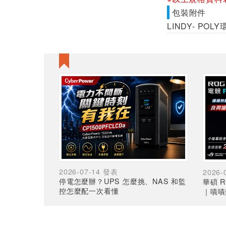
包裝附件
LINDY- PO
2026-07-14 發表
2026-
停電怎麼辦？UPS 怎麼挑、NAS 和監
華碩 R
控怎麼配一次看懂
｜嘖嘖