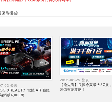
LY環保吊掛袋
2025-08-25 發表
【搶先看】良興今夏最大3C展
07-02 發表
裝備衝刺攻略！
OG XREAL R1 電競 AR 眼鏡
熱銷破4,000萬