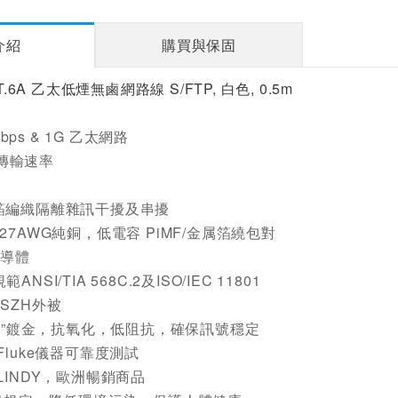
介紹
購買與保固
T.6A 乙太低煙無鹵網路線 S/FTP, 白色, 0.5m
Mbps & 1G 乙太網路
s 傳輸速率
箔編織隔離雜訊干擾及串擾
27AWG純銅，低電容 PiMF/金属箔繞包對
銅導體
NSI/TIA 568C.2及ISO/IEC 11801
SZH外被
3µ”鍍金，抗氧化，低阻抗，確保訊號穩定
Fluke儀器可靠度測試
LINDY，歐洲暢銷商品