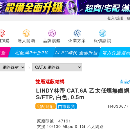
登入/註冊
利加購
達人開箱
品牌旗艦
企業方案
報價諮詢
導覽
宅配滿2千折2%
AI PC時代 全面升級
電力保護選
【PX大通】全館滿千折百
雙層遮蔽結構
產品
LINDY林帝 CAT.6A 乙太低煙無鹵
S/FTP, 白色, 0.5m
宅配到府
門市取貨
H4030677
‧原廠型號：47191
‧支援 10/100 Mbps & 1G 乙太網路