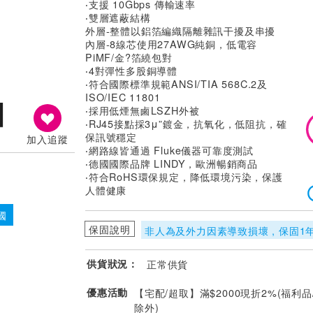
‧支援 10Gbps 傳輸速率
‧雙層遮蔽結構
外層-整體以鋁箔編織隔離雜訊干擾及串擾
內層-8線芯使用27AWG純銅，低電容
PiMF/金?箔繞包對
‧4對彈性多股銅導體
‧符合國際標準規範ANSI/TIA 568C.2及
ISO/IEC 11801
‧採用低煙無鹵LSZH外被
‧RJ45接點採3μ”鍍金，抗氧化，低阻抗，確
保訊號穩定
加入追蹤
‧網路線皆通過 Fluke儀器可靠度測試
‧德國國際品牌 LINDY，歐洲暢銷商品
‧符合RoHS環保規定，降低環境污染，保護
人體健康
國
保固說明
非人為及外力因素導致損壞 , 保固1
供貨狀況：
正常供貨
優惠活動
【宅配/超取】滿$2000現折2%(福利品
除外)