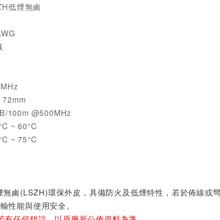
ZH低煙無鹵
AWG
織
MHz
72mm
B/100m @500MHz
C ~ 60°C
C ~ 75°C
煙無鹵(LSZH)環保外皮，具備防火及低煙特性，若於佈線
傳輸性能與使用安全。
若有任何錯誤，以原廠所公佈資料為準。