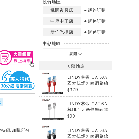
桃竹地區
桃園復興店
網路訂購
中壢中正店
網路訂購
新竹光復店
網路訂購
中彰地區
台中英才店
網路訂購
展開
嘉南地區
同類推薦
高雄中華店
網路訂購
LINDY林帝 CAT.6A
高雄鳳山店
網路訂購
乙太低煙無鹵網路線
S/FTP, 紅色, 5m
$379
*庫存數量：網路訂購(0)、少量庫存
(1~2)、現貨充足(3以上)。
年
LINDY林帝 CAT.6A
*門市庫存以店內實際數量為準，可使
極細乙太低煙無鹵網
用專人服務或撥打門市電話洽詢。
路線 U/FTP, 灰色,
$99
0.3m
/特價/加購部分
LINDY林帝 CAT.6A
乙太低煙無鹵網路線