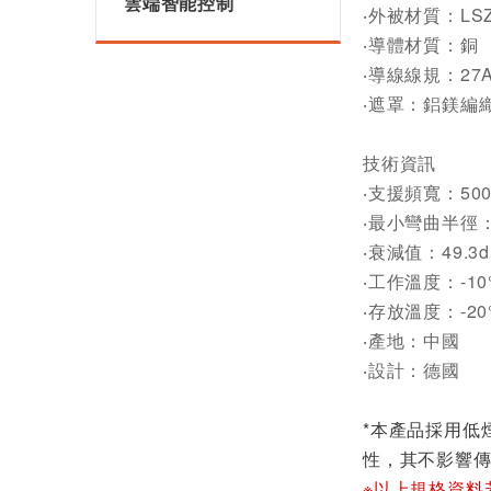
雲端智能控制
‧外被材質：LS
‧導體材質：銅
‧導線線規：27
‧遮罩：鋁鎂編
技術資訊
‧支援頻寬：500
‧最小彎曲半徑：
‧衰減值：49.3d
‧工作溫度：-10°
‧存放溫度：-20°
‧產地：中國
‧設計：德國
*本產品採用低
性，其不影響
※以上規格資料