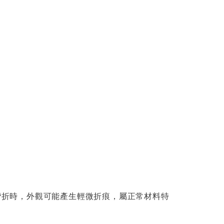
或彎折時，外觀可能產生輕微折痕，屬正常材料特