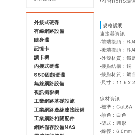
•符合RoHS
外接式硬碟
規格說明
有線網路設備
連接器資訊
隨身碟
‧前端接頭：RJ4
記憶卡
‧後端接頭：RJ4
讀卡機
‧外殼材質：鐵殼
內接式硬碟
‧接點結構：銅
‧接點材質：鍍
SSD固態硬碟
‧尺寸：11.6 x 2
無線網路設備
視訊攝影機
線材資訊
工業網路基礎設施
‧標準：Cat.6A
工業網路邊緣連接設備
‧顏色：白色
工業網路相關配件
‧型式：圓形
網路儲存設備NAS
‧線徑：6.0mm