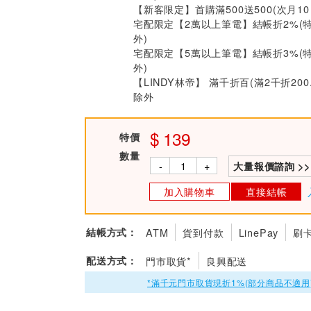
【新客限定】首購滿500送500(次月1
宅配限定【2萬以上筆電】結帳折2%(
外)
宅配限定【5萬以上筆電】結帳折3%(
外)
【LINDY林帝】 滿千折百(滿2千折200
除外
139
特價
數量
-
+
大量報價諮詢 >>
加入購物車
直接結帳
結帳方式：
ATM
貨到付款
LinePay
刷
配送方式：
門市取貨*
良興配送
*滿千元門市取貨現折1%(部分商品不適用