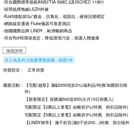
‧符合國際標準規範ANSI/TIA 568C.2及ISO/IEC 11801
‧採用低煙無鹵LSZH外被
‧RJ45接點採3μ”鍍金，抗氧化，低阻抗，確保訊號穩定
‧網路線皆通過 Fluke儀器可靠度測試
‧德國國際品牌 LINDY，歐洲暢銷商品
‧符合RoHS環保規定，降低環境污染，保護人體健康
保固說明
非人為及外力因素導致損壞 , 保固1年
供貨狀況：
正常供貨
優惠活動：
【宅配/超取】滿$2000現折2%(福利品/特價/加購部分除
外)
【新客限定】首購滿500送500(次月10日前匯入)
宅配限定【2萬以上筆電】結帳折2%(特價、拆封品除外)
宅配限定【5萬以上筆電】結帳折3%(特價、拆封品除外)
【LINDY林帝】 滿千折百(滿2千折200...)特價、部分除外