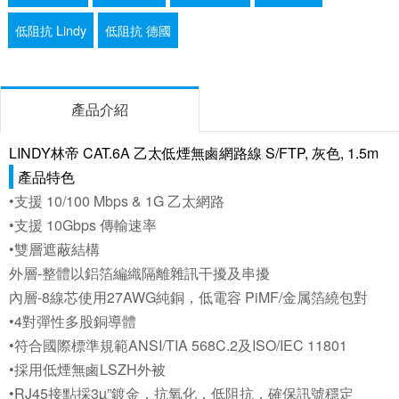
低阻抗 Lindy
低阻抗 德國
產品介紹
LINDY林帝 CAT.6A 乙太低煙無鹵網路線 S/FTP, 灰色, 1.5m
產品特色
•支援 10/100 Mbps & 1G 乙太網路
•支援 10Gbps 傳輸速率
•雙層遮蔽結構
外層-整體以鋁箔編織隔離雜訊干擾及串擾
內層-8線芯使用27AWG純銅，低電容 PiMF/金属箔繞包對
•4對彈性多股銅導體
•符合國際標準規範ANSI/TIA 568C.2及ISO/IEC 11801
•採用低煙無鹵LSZH外被
•RJ45接點採3µ”鍍金，抗氧化，低阻抗，確保訊號穩定