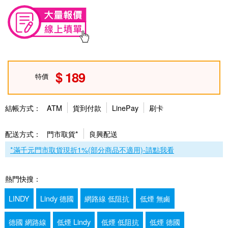
189
特價
結帳方式：
ATM
貨到付款
LinePay
刷卡
配送方式：
門市取貨*
良興配送
*滿千元門市取貨現折1%(部分商品不適用)-請點我看
熱門快搜：
LINDY
Lindy 德國
網路線 低阻抗
低煙 無鹵
德國 網路線
低煙 Lindy
低煙 低阻抗
低煙 德國