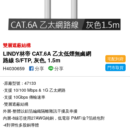
雙層遮蔽結構
LINDY林帝 CAT.6A 乙太低煙無鹵網
宅配到府
路線 S/FTP, 灰色, 1.5m
門市取貨
H4030659
分享
分享
‧原廠型號：47133
‧支援 10/100 Mbps & 1G 乙太網路
‧支援 10Gbps 傳輸速率
‧雙層遮蔽結構
外層-整體以鋁箔編織隔離雜訊干擾及串擾
內層-8線芯使用27AWG純銅，低電容 PiMF/金?箔繞包對
‧4對彈性多股銅導體