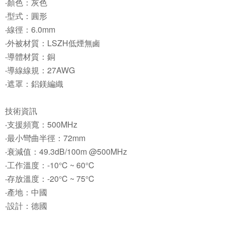
‧顏色：灰色
‧型式：圓形
‧線徑：6.0mm
‧外被材質：LSZH低煙無鹵
‧導體材質：銅
‧導線線規：27AWG
‧遮罩：鋁鎂編織
技術資訊
‧支援頻寬：500MHz
‧最小彎曲半徑：72mm
‧衰減值：49.3dB/100m @500MHz
‧工作溫度：-10°C ~ 60°C
‧存放溫度：-20°C ~ 75°C
‧產地：中國
‧設計：德國