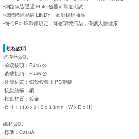
•網路線皆通過 Fluke儀器可靠度測試
•德國國際品牌 LINDY，歐洲暢銷商品
•符合RoHS環保規定，降低環境污染，保護人體健康
規格說明
連接器資訊
‧前端接頭：RJ45 公
‧後端接頭：RJ45 公
‧外殼材質：鐵殼鍍鎳 & PC塑膠
‧接點結構：銅
‧接點材質：鍍金
‧尺寸：11.6 x 21.5 x 8.3mm（W x D x H）
線材資訊
‧標準：Cat.6A