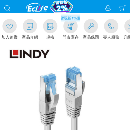
00
滿千元門市取貨現折1%(部分商品不適用)-請點我看
加入追蹤
產品介紹
規格
門市庫存
產品保固
專人服務
升