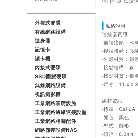
•符合RoHS
外接式硬碟
規格說明
有線網路設備
連接器資訊
隨身碟
‧前端接頭：RJ4
記憶卡
‧後端接頭：RJ4
讀卡機
‧外殼材質：鐵殼
內接式硬碟
‧接點結構：銅
‧接點材質：鍍
SSD固態硬碟
‧尺寸：11.6 x 2
無線網路設備
視訊攝影機
線材資訊
工業網路基礎設施
‧標準：Cat.6A
工業網路邊緣連接設備
‧顏色：黑色
工業網路相關配件
‧型式：圓形
網路儲存設備NAS
‧線徑：6.0mm