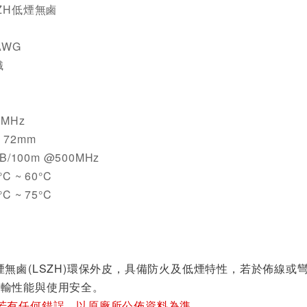
ZH低煙無鹵
AWG
織
MHz
72mm
B/100m @500MHz
C ~ 60°C
C ~ 75°C
煙無鹵(LSZH)環保外皮，具備防火及低煙特性，若於佈線
傳輸性能與使用安全。
若有任何錯誤，以原廠所公佈資料為準。