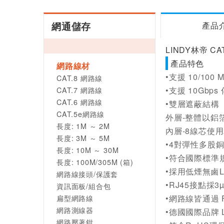
網通儲存
產品
LINDY林帝 CA
產品特色
網路線材
•支援 10/100 
CAT.8 網路線
CAT.7 網路線
•支援 10Gbp
CAT.6 網路線
•雙層遮蔽結構
CAT.5e網路線
外層-整體以鋁
長度: 1M ～ 2M
內層-8線芯使用
長度: 3M ～ 5M
•4對彈性多股
長度: 10M ～ 30M
•符合國際標準規範A
長度: 100M/305M (箱)
•採用低煙無鹵L
網路線接頭/保護套
•RJ45接點採
資訊面板/組合包
扁型網路線
•網路線皆通過 
網路測線器
•德國國際品牌 
網路壓著鉗