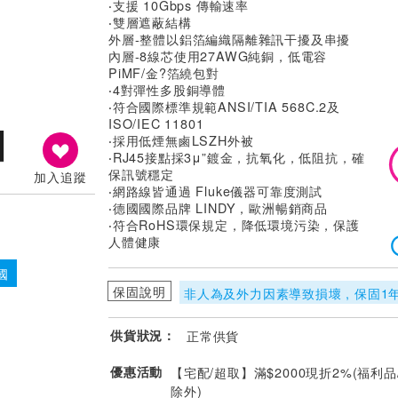
‧支援 10Gbps 傳輸速率
‧雙層遮蔽結構
外層-整體以鋁箔編織隔離雜訊干擾及串擾
內層-8線芯使用27AWG純銅，低電容
PiMF/金?箔繞包對
‧4對彈性多股銅導體
‧符合國際標準規範ANSI/TIA 568C.2及
ISO/IEC 11801
‧採用低煙無鹵LSZH外被
‧RJ45接點採3μ”鍍金，抗氧化，低阻抗，確
保訊號穩定
加入追蹤
‧網路線皆通過 Fluke儀器可靠度測試
‧德國國際品牌 LINDY，歐洲暢銷商品
‧符合RoHS環保規定，降低環境污染，保護
人體健康
國
保固說明
非人為及外力因素導致損壞 , 保固1
供貨狀況：
正常供貨
優惠活動
【宅配/超取】滿$2000現折2%(福利品
除外)