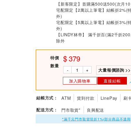
【新客限定】首購滿500送500(次月1
宅配限定【2萬以上筆電】結帳折2%(
外)
宅配限定【5萬以上筆電】結帳折3%(
外)
【LINDY林帝】 滿千折百(滿2千折200
除外
379
特價
數量
-
+
大量報價諮詢 >>
加入購物車
直接結帳
結帳方式：
ATM
貨到付款
LinePay
刷
配送方式：
門市取貨*
良興配送
*滿千元門市取貨現折1%(部分商品不適用