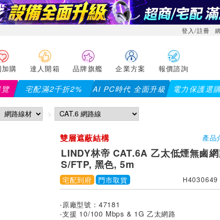
登入/註冊
利加購
達人開箱
品牌旗艦
企業方案
報價諮詢
導覽
宅配滿2千折2%
AI PC時代 全面升級
電力保護選
【PX大通】全館滿千折百
雙層遮蔽結構
產品
LINDY林帝 CAT.6A 乙太低煙無鹵
S/FTP, 黑色, 5m
宅配到府
門市取貨
H4030649
‧原廠型號：47181
‧支援 10/100 Mbps & 1G 乙太網路