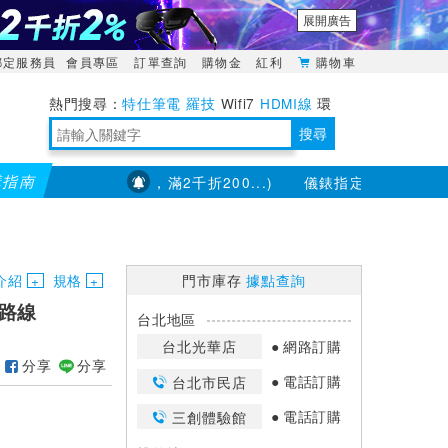
展開廣告
綁定服務員
會員專區
訂單查詢
購物金
紅利
購物車
特仕筆電
羅技
Wifi7
HDMI線
環
境量測
明緯POWER
搜尋
購指南
(部分品項不適用，滿2千折200...)
儀錶指定款單筆滿8000折2
靈活多變的分離式設計
TypeC安全電源延長線
日除濕15L，19坪適用
華碩 ROG Falcata 電競鍵盤
WTR-1500C行動無線影音傳輸器
電源百寶袋-你要的這裡通通有
行動電源【BSMI認證專區】
owon電子測量與智能儀器專家
介紹
規格
門市庫存
據點查詢
網路線
台北地區
台北光華店
網路訂購
分享
分享
電話訂購
台北市民店
電話訂購
三創體驗館