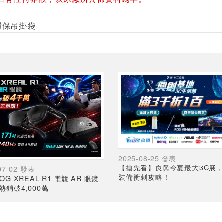
LY環保吊掛袋
2025-08-25 發表
【搶先看】良興今夏最大3C展
07-02 發表
裝備衝刺攻略！
OG XREAL R1 電競 AR 眼鏡
熱銷破4,000萬