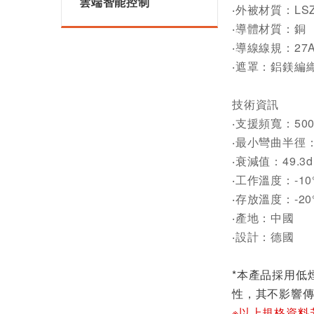
雲端智能控制
‧外被材質：LS
‧導體材質：銅
‧導線線規：27
‧遮罩：鋁鎂編
技術資訊
‧支援頻寬：500
‧最小彎曲半徑：
‧衰減值：49.3d
‧工作溫度：-10°
‧存放溫度：-20°
‧產地：中國
‧設計：德國
*本產品採用低
性，其不影響
※以上規格資料