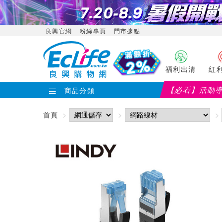
良興官網
粉絲專頁
門市據點
福利出清
紅
【必看】活動
商品分類
首頁