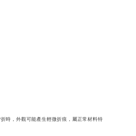
或彎折時，外觀可能產生輕微折痕，屬正常材料特