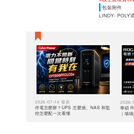
包裝附件
LINDY- PO
2026-07-14 發表
2026-
停電怎麼辦？UPS 怎麼挑、NAS 和監
華碩 R
控怎麼配一次看懂
｜嘖嘖