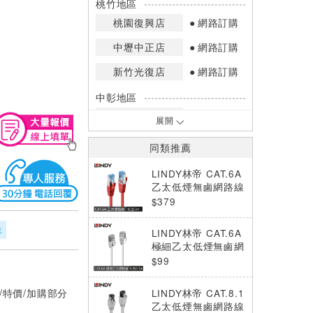
桃竹地區
桃園復興店
網路訂購
中壢中正店
網路訂購
新竹光復店
網路訂購
中彰地區
台中英才店
網路訂購
展開
嘉南地區
同類推薦
高雄中華店
網路訂購
LINDY林帝 CAT.6A
高雄鳳山店
網路訂購
乙太低煙無鹵網路線
S/FTP, 紅色, 5m
$379
*庫存數量：網路訂購(0)、少量庫存
(1~2)、現貨充足(3以上)。
年
LINDY林帝 CAT.6A
*門市庫存以店內實際數量為準，可使
極細乙太低煙無鹵網
用專人服務或撥打門市電話洽詢。
路線 U/FTP, 灰色,
$99
0.3m
/特價/加購部分
LINDY林帝 CAT.8.1
乙太低煙無鹵網路線