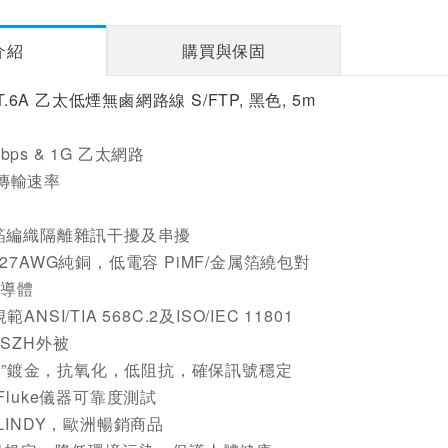
介紹
購買與保固
T.6A 乙太低煙無鹵網路線 S/FTP, 黑色, 5m
Mbps & 1G 乙太網路
s 傳輸速率
箔編織隔離雜訊干擾及串擾
27AWG純銅，低電容 PiMF/金属箔繞包對
銅導體
NSI/TIA 568C.2及ISO/IEC 11801
SZH外被
3µ”鍍金，抗氧化，低阻抗，確保訊號穩定
Fluke儀器可靠度測試
LINDY，歐洲暢銷商品