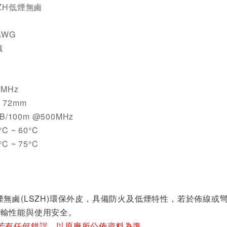
ZH低煙無鹵
AWG
織
MHz
72mm
B/100m @500MHz
C ~ 60°C
C ~ 75°C
煙無鹵(LSZH)環保外皮，具備防火及低煙特性，若於佈線
傳輸性能與使用安全。
若有任何錯誤，以原廠所公佈資料為準。