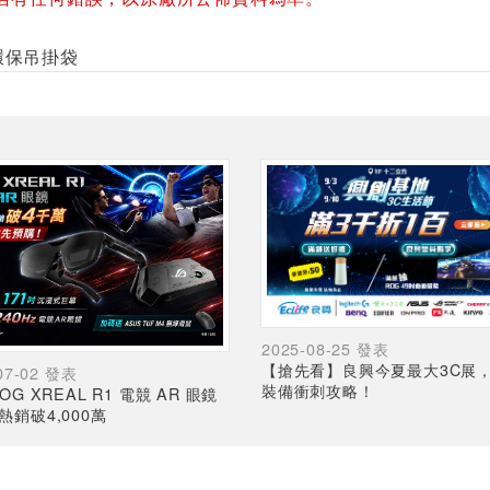
LY環保吊掛袋
2025-08-25 發表
【搶先看】良興今夏最大3C展
07-02 發表
裝備衝刺攻略！
OG XREAL R1 電競 AR 眼鏡
熱銷破4,000萬