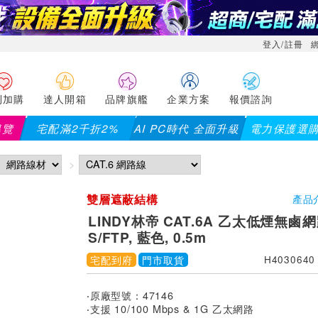
登入/註冊
利加購
達人開箱
品牌旗艦
企業方案
報價諮詢
導覽
宅配滿2千折2%
AI PC時代 全面升級
電力保護選
【PX大通】全館滿千折
雙層遮蔽結構
產品
LINDY林帝 CAT.6A 乙太低煙無鹵
S/FTP, 藍色, 0.5m
宅配到府
門市取貨
H4030640
‧原廠型號：47146
‧支援 10/100 Mbps & 1G 乙太網路