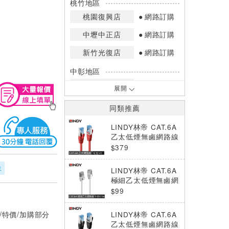
桃竹地區
桃園復興店
網路訂購
中壢中正店
網路訂購
新竹光復店
網路訂購
中彰地區
台中英才店
網路訂購
展開
嘉南地區
同類推薦
高雄中華店
網路訂購
LINDY林帝 CAT.6A
高雄鳳山店
網路訂購
乙太低煙無鹵網路線
S/FTP, 紅色, 5m
$379
*庫存數量：網路訂購(0)、少量庫存
(1~2)、現貨充足(3以上)。
年
LINDY林帝 CAT.6A
*門市庫存以店內實際數量為準，可使
極細乙太低煙無鹵網
用專人服務或撥打門市電話洽詢。
路線 U/FTP, 灰色,
$99
0.3m
/特價/加購部分
LINDY林帝 CAT.6A
乙太低煙無鹵網路線