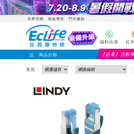
良興官網
粉絲專頁
門市據點
福利出清
紅
【必看】活動
商品分類
首頁