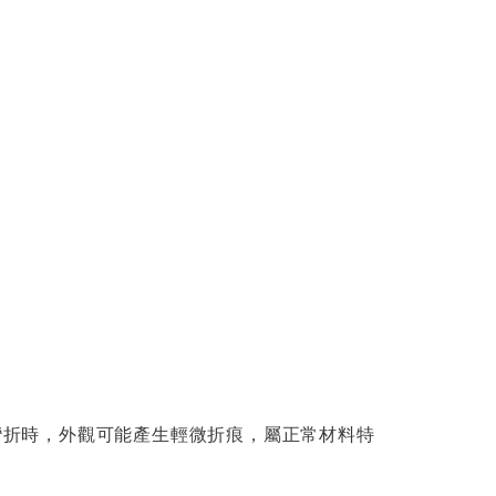
或彎折時，外觀可能產生輕微折痕，屬正常材料特