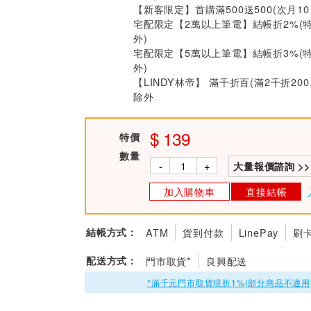
【新客限定】首購滿500送500(次月1
宅配限定【2萬以上筆電】結帳折2%(
外)
宅配限定【5萬以上筆電】結帳折3%(
外)
【LINDY林帝】 滿千折百(滿2千折200
除外
139
特價
數量
-
+
大量報價諮詢 >>
加入購物車
直接結帳
結帳方式：
ATM
貨到付款
LinePay
刷
配送方式：
門市取貨*
良興配送
*滿千元門市取貨現折1%(部分商品不適用