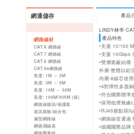
網通儲存
產品
LINDY林帝 CA
產品特色
網路線材
•支援 10/100 
CAT.8 網路線
CAT.7 網路線
•支援 10Gbp
CAT.6 網路線
•雙層遮蔽結構
CAT.5e網路線
外層-整體以鋁
長度: 1M ～ 2M
內層-8線芯使用
長度: 3M ～ 5M
•4對彈性多股
長度: 10M ～ 30M
•符合國際標準規範A
長度: 100M/305M (箱)
•採用低煙無鹵L
網路線接頭/保護套
•RJ45接點採
資訊面板/組合包
扁型網路線
•網路線皆通過 
網路測線器
•德國國際品牌 
網路壓著鉗