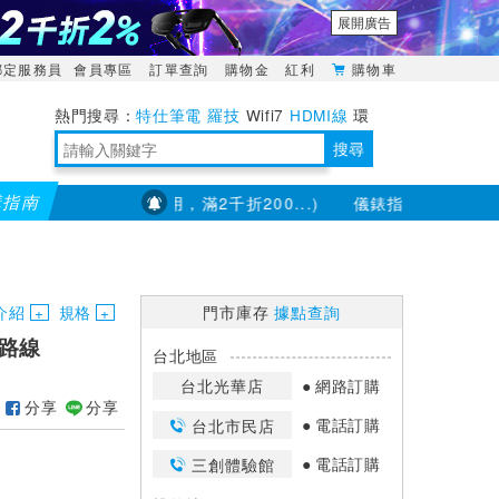
展開廣告
綁定服務員
會員專區
訂單查詢
購物金
紅利
購物車
特仕筆電
羅技
Wifi7
HDMI線
環
境量測
明緯POWER
搜尋
購指南
百(部分品項不適用，滿2千折200...)
儀錶指定款單筆滿8000折
靈活多變的分離式設計
TypeC安全電源延長線
日除濕15L，19坪適用
華碩 ROG Falcata 電競鍵盤
WTR-1500C行動無線影音傳輸器
電源百寶袋-你要的這裡通通有
行動電源【BSMI認證專區】
owon電子測量與智能儀器專家
介紹
規格
門市庫存
據點查詢
網路線
台北地區
台北光華店
網路訂購
分享
分享
電話訂購
台北市民店
電話訂購
三創體驗館