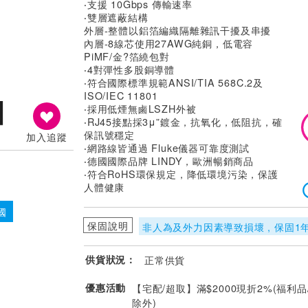
‧支援 10Gbps 傳輸速率
‧雙層遮蔽結構
外層-整體以鋁箔編織隔離雜訊干擾及串擾
內層-8線芯使用27AWG純銅，低電容
PiMF/金?箔繞包對
‧4對彈性多股銅導體
‧符合國際標準規範ANSI/TIA 568C.2及
ISO/IEC 11801
‧採用低煙無鹵LSZH外被
‧RJ45接點採3μ”鍍金，抗氧化，低阻抗，確
保訊號穩定
加入追蹤
‧網路線皆通過 Fluke儀器可靠度測試
‧德國國際品牌 LINDY，歐洲暢銷商品
‧符合RoHS環保規定，降低環境污染，保護
人體健康
國
保固說明
非人為及外力因素導致損壞 , 保固1
供貨狀況：
正常供貨
優惠活動
【宅配/超取】滿$2000現折2%(福利品
除外)