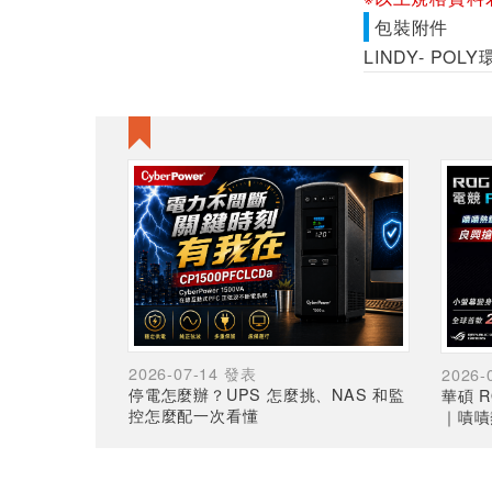
包裝附件
LINDY- PO
2026-07-14 發表
2026-
停電怎麼辦？UPS 怎麼挑、NAS 和監
華碩 R
控怎麼配一次看懂
｜嘖嘖