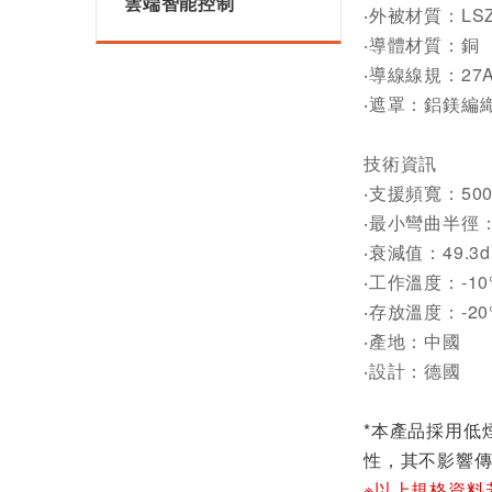
雲端智能控制
‧外被材質：LS
‧導體材質：銅
‧導線線規：27
‧遮罩：鋁鎂編
技術資訊
‧支援頻寬：500
‧最小彎曲半徑：
‧衰減值：49.3d
‧工作溫度：-10°
‧存放溫度：-20°
‧產地：中國
‧設計：德國
*本產品採用低
性，其不影響
※以上規格資料