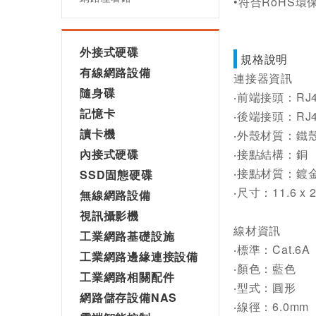
•符合RoHS
外接式硬碟
規格說明
有線網路設備
連接器資訊
隨身碟
‧前端接頭：RJ4
記憶卡
‧後端接頭：RJ4
讀卡機
‧外殼材質：鐵殼
內接式硬碟
‧接點結構：銅
‧接點材質：鍍
SSD固態硬碟
‧尺寸：11.6 x 2
無線網路設備
視訊攝影機
線材資訊
工業網路基礎設施
‧標準：Cat.6A
工業網路邊緣連接設備
‧顏色：藍色
工業網路相關配件
‧型式：圓形
網路儲存設備NAS
‧線徑：6.0mm