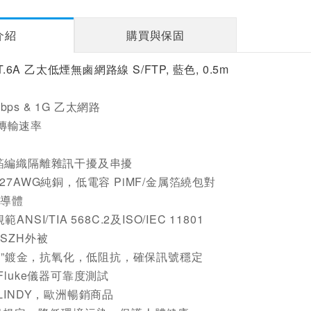
介紹
購買與保固
T.6A 乙太低煙無鹵網路線 S/FTP, 藍色, 0.5m
Mbps & 1G 乙太網路
s 傳輸速率
箔編織隔離雜訊干擾及串擾
27AWG純銅，低電容 PiMF/金属箔繞包對
銅導體
NSI/TIA 568C.2及ISO/IEC 11801
SZH外被
3µ”鍍金，抗氧化，低阻抗，確保訊號穩定
Fluke儀器可靠度測試
LINDY，歐洲暢銷商品