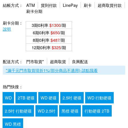
結帳方式：
ATM
貨到付款
LinePay
刷卡
超商取貨付款
刷卡分期
刷卡分期：
3期0利率
$1300
/期
說明
6期0利率
$650
/期
8期0利率
$487
/期
12期0利率
$325
/期
配送方式：
門市取貨*
超商取貨
良興配送
*滿千元門市取貨現折1%(部分商品不適用)-請點我看
熱門快搜：
WD
2TB 硬碟
WD 硬碟
2.5吋 硬碟
WD 行動硬碟
2.5吋 行動硬碟
WD 2.5吋
黑標 硬碟
行動硬碟 2TB
WD 黑標