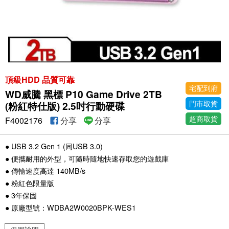
頂級HDD 品質可靠
宅配到府
WD威騰 黑標 P10 Game Drive 2TB
門市取貨
(粉紅特仕版) 2.5吋行動硬碟
超商取貨
F4002176
分享
分享
● USB 3.2 Gen 1 (同USB 3.0)
● 便攜耐用的外型，可隨時隨地快速存取您的遊戲庫
● 傳輸速度高達 140MB/s
● 粉紅色限量版
● 3年保固
● 原廠型號：WDBA2W0020BPK-WES1