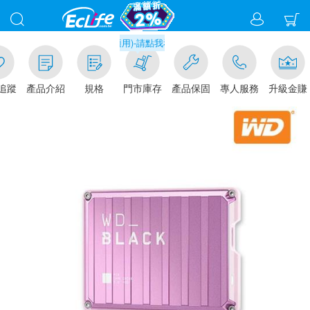
取貨現折1%(部分商品不適用)-請點我看
追蹤
產品介紹
規格
門市庫存
產品保固
專人服務
升級金賺