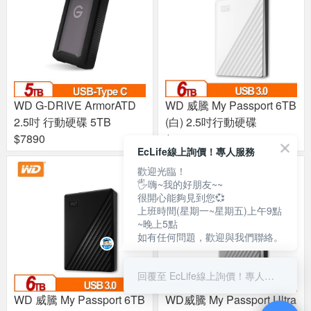
WD G-DRIVE ArmorATD
WD 威騰 My Passport 6TB
2.5吋 行動硬碟 5TB
(白) 2.5吋行動硬碟
$7890
$6890
EcLife線上詢價！專人服務
歡迎光臨！
🖐嗨~我的好朋友~~
很開心能夠見到您💞
上班時間(星期一~星期五)上午9點
~晚上5點
如有任何問題，歡迎與我們聯絡。
回覆至 EcLife線上詢價！專人服務
WD 威騰 My Passport 6TB
WD威騰 My Passport Ultra