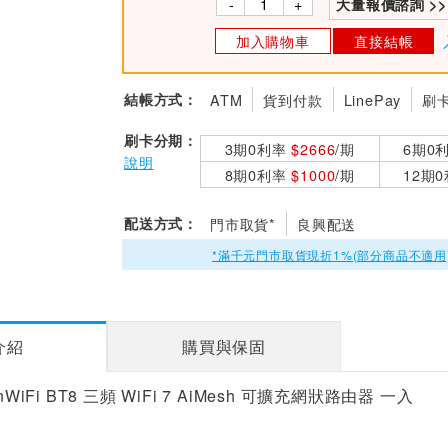
-
+
大量報價諮詢 >>
加入購物車
直接結帳
結帳方式：
ATM
貨到付款
LinePay
刷
刷卡分期：
3期0利率
$2666
/期
6期0
說明
8期0利率
$1000
/期
12期
配送方式：
門市取貨*
良興配送
*滿千元門市取貨現折1%(部分商品不適用
介紹
購買與保固
nWiFi BT8 三頻 WiFi 7 AiMesh 可擴充網狀路由器 一入