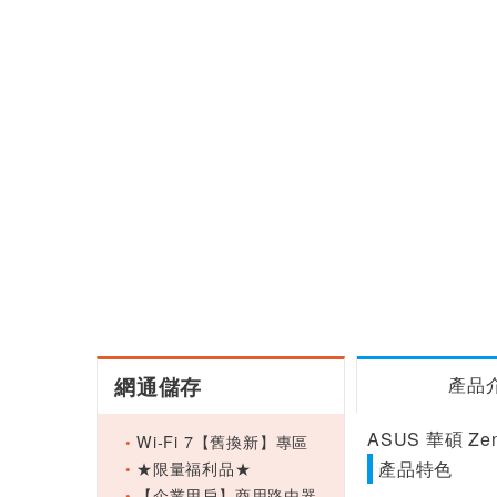
網通儲存
產品
ASUS 華碩 Ze
Wi-Fi 7【舊換新】專區
★限量福利品★
產品特色
【企業用戶】商用路由器