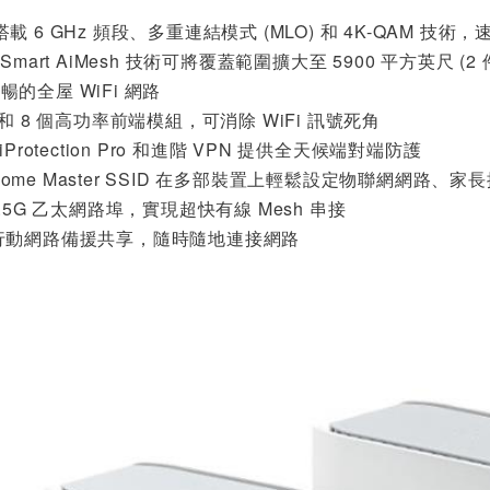
7 搭載 6 GHz 頻段、多重連結模式 (MLO) 和 4K-QAM 技術，
red Smart AiMesh 技術可將覆蓋範圍擴大至 5900 平方
的全屋 WiFi 網路
線和 8 個高功率前端模組，可消除 WiFi 訊號死角
Protection Pro 和進階 VPN 提供全天候端對端防護
t Home Master SSID 在多部裝置上輕鬆設定物聯網網路、家
2.5G 乙太網路埠，實現超快有線 Mesh 串接
/5G 行動網路備援共享，隨時隨地連接網路