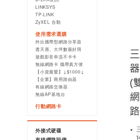
LINKSYS
TP-LINK
ZyXEL 合勤
使用需求選購
外出攜帶型網路分享器
透天厝、大坪數最好用
遊戲影音串流不卡卡
無線網路卡 攜帶真方便
【小資最愛】↓$1000↓
【企業】商用路由器
有線網路交換器
無線AP基地台
行動網路卡
外接式硬碟
有線網路設備