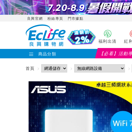
良興官網
粉絲專頁
門市據點
福利出清
紅
【必看】活動
商品分類
首頁