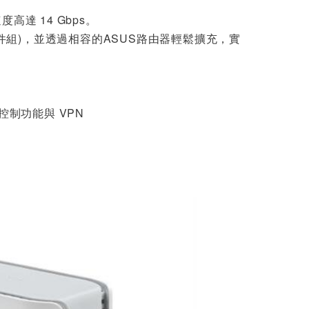
由器 二入組
速度高達 14 Gbps。
ASUS 華碩 RT-BE8
英尺 (2 件組)，並透過相容的ASUS路由器輕鬆擴充，實
2U WIFI 7 BE6500
雙頻 路由器
$4999
ASUS 華碩 RT-BE3
600S 雙頻 Wi-Fi 7
可擴充式路由器
長控制功能與 VPN
$2999