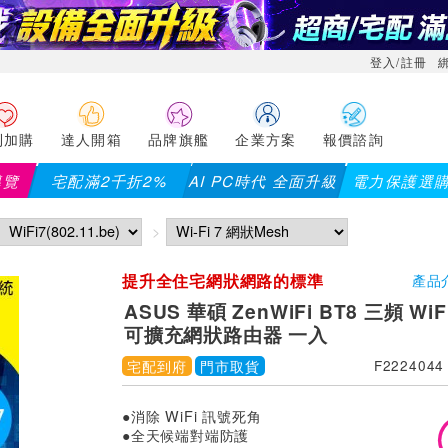
登入/註冊
利加購
達人開箱
品牌旗艦
企業方案
報價諮詢
導覽
宅配滿2千折2%
AI PC時代 全面升級
電力保護選
提升全住宅網狀網路的標準
產品
ASUS 華碩 ZenWiFi BT8 三頻 WiFi
可擴充網狀路由器 一入
宅配到府
門市取貨
F2224044
●消除 WiFi 訊號死角
●全天候端對端防護