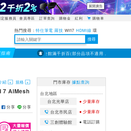
展開廣告
綁定服務員
會員專區
訂單查詢
購物金
紅利
購物車
特仕筆電
羅技
Wifi7
HDMI線
環
境量測
明緯POWER
搜尋
購指南
【PX大通】全館滿千折百(部分品項不適用，滿2千折200...)
靈活多變的分離式設計
TypeC安全電源延長線
日除濕15L，19坪適用
華碩 ROG Falcata 電競鍵盤
WTR-1500C行動無線影音傳輸器
電源百寶袋-你要的這裡通通有
行動電源【BSMI認證專區】
owon電子測量與智能儀器專家
介紹
規格
門市庫存
據點查詢
 7 AiMesh
台北地區
台北光華店
少量庫存
分享
分享
少量庫存
台北市民店
電話訂購
三創體驗館