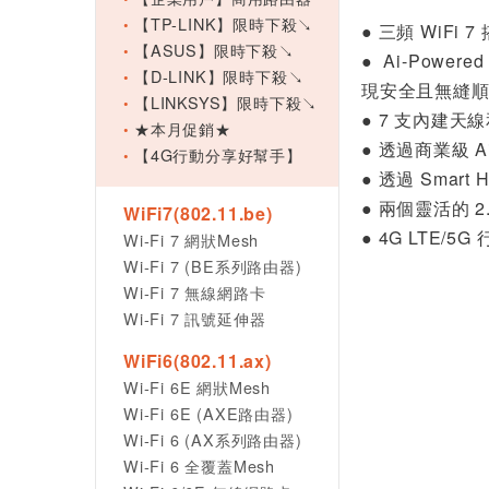
【TP-LINK】限時下殺↘
● 三頻 WiFi 
【ASUS】限時下殺↘
● Ai-Powe
【D-LINK】限時下殺↘
現安全且無縫順暢
【LINKSYS】限時下殺↘
● 7 支內建天
★本月促銷★
● 透過商業級 Ai
【4G行動分享好幫手】
● 透過 Smar
● 兩個靈活的 
WiFi7(802.11.be)
● 4G LTE
Wi-Fi 7 網狀Mesh
Wi-Fi 7 (BE系列路由器)
Wi-Fi 7 無線網路卡
Wi-Fi 7 訊號延伸器
WiFi6(802.11.ax)
Wi-Fi 6E 網狀Mesh
Wi-Fi 6E (AXE路由器)
Wi-Fi 6 (AX系列路由器)
Wi-Fi 6 全覆蓋Mesh