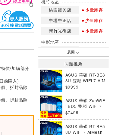
桃竹地區
桃園復興店
少量庫存
中壢中正店
少量庫存
新竹光復店
少量庫存
中彰地區
台中英才店
現貨充足
展開
嘉南地區
同類推薦
/特價/加購部分
高雄中華店
網路訂購
ASUS 華碩 RT-BE8
高雄鳳山店
少量庫存
8U 雙頻 WiFi 7 AiM
0日前匯入)
esh 可擴充路由器
$9999
特價、拆封品除
*庫存數量：網路訂購(0)、少量庫存
(1~2)、現貨充足(3以上)。
特價、拆封品除
ASUS 華碩 ZenWiF
*門市庫存以店內實際數量為準，可使
i BD5 雙頻 WiFi 7
用專人服務或撥打門市電話洽詢。
Ai Mesh 可擴充路
$7499
由器 三入組
ASUS 華碩 RT-BE5
8U WiFi 7 AiMesh