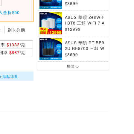
可擴充路由器
$3699
入會折$50
ASUS 華碩 ZenWiF
i BT8 三頻 WiFi 7 A
iMesh 可擴充網狀
$12999
卡
刷卡分期
路由器 二入組
ASUS 華碩 RT-BE9
利率
$1333
/期
2U BE9700 三頻 W
0利率
$667
/期
iFi 7 路由器
$8699
展開
TP-LINK Archer BE
600 BE9700 三頻
)-請點我看
Wi-Fi 7 路由器
$6999
ASUS 華碩 AX1800
HP V2 雙頻 WiFi 6
路由器
$2499
ASUS 華碩 ZenWiF
i BD5 雙頻 WiFi 7
Ai Mesh 可擴充路
$5999