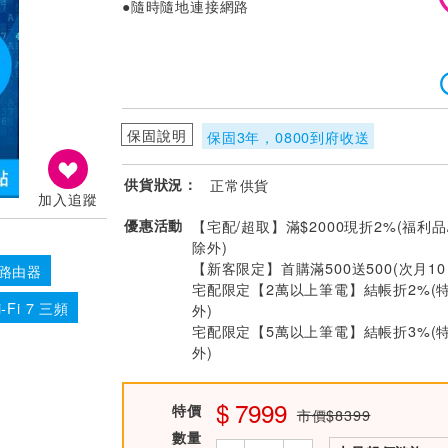
●隨時隨地連接網路
保固說明
保固3年，0800到府收送
供貨狀況：
正常供貨
加入追蹤
優惠活動
【宅配/超取】滿$2000現折2%(福利品
除外)
【新客限定】首購滿500送500(次月1
7 路由器
宅配限定【2萬以上筆電】結帳折2%(
i-Fi 7 三頻
外)
宅配限定【5萬以上筆電】結帳折3%(
外)
7999
特價
市價$8399
數量