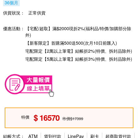
36個月
供貨狀況：
正常供貨
優惠活動：
【宅配/超取】滿$2000現折2%(福利品/特價/加購部分除
外)
【新客限定】首購滿500送500(次月10日前匯入)
宅配限定【2萬以上筆電】結帳折2%(特價、拆封品除外)
宅配限定【5萬以上筆電】結帳折3%(特價、拆封品除外)
16570
特價
市價$17399
結帳方式：
ATM
貨到付款
LinePay
刷卡
超商取貨付款