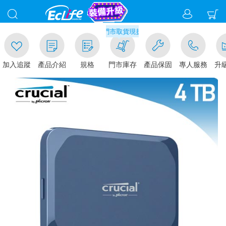
0
滿千元門市取貨現折1%(部分商品不適用)-請點我看
加入追蹤
產品介紹
規格
門市庫存
產品保固
專人服務
升級