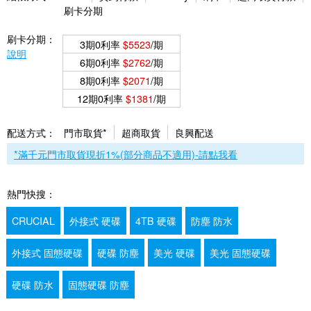
刷卡分期
刷卡分期：
3期0利率
$5523
/期
說明
6期0利率
$2762
/期
8期0利率
$2071
/期
12期0利率
$1381
/期
配送方式：
門市取貨*
超商取貨
良興配送
*滿千元門市取貨現折1%(部分商品不適用)-請點我看
熱門快搜：
CRUCIAL
外接式 硬碟
4TB 硬碟
防塵 防水
外接式 固態硬碟
硬碟 防塵
美光 硬碟
美光 固態硬碟
硬碟 防水
固態硬碟 防塵