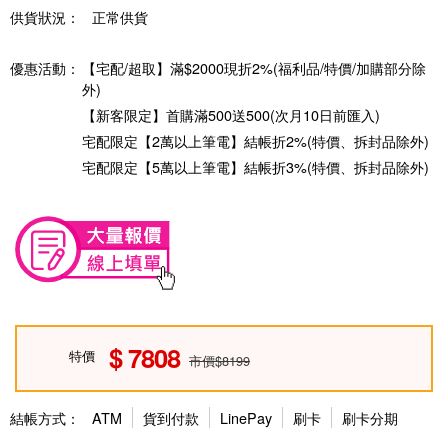
供貨狀況：
正常供貨
優惠活動：
【宅配/超取】滿$2000現折2%(福利品/特價/加購部分除
外)
【新客限定】首購滿500送500(次月10日前匯入)
宅配限定【2萬以上筆電】結帳折2%(特價、拆封品除外)
宅配限定【5萬以上筆電】結帳折3%(特價、拆封品除外)
7808
特價
市價$8199
結帳方式：
ATM
貨到付款
LinePay
刷卡
刷卡分期