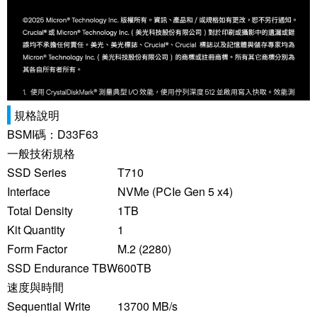
規格說明
BSMI碼：D33F63
一般技術規格
SSD Series
T710
Interface
NVMe (PCIe Gen 5 x4)
Total Density
1TB
Kit Quantity
1
Form Factor
M.2 (2280)
SSD Endurance TBW
600TB
速度與時間
Sequential Write
13700 MB/s