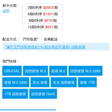
刷卡分期：
3期0利率
$2603
/期
說明
6期0利率
$1301
/期
8期0利率
$976
/期
12期0利率
$651
/期
配送方式：
門市取貨*
良興配送
*滿千元門市取貨現折1%(部分商品不適用)-請點我看
熱門快搜：
CRUCIAL
固態硬碟 M.2
硬碟 M.2
固態硬碟 M.2 2280
硬碟 M.2 2280
美光 硬碟
美光 固態硬碟
硬碟 1TB
1TB 固態硬碟
固態硬碟 Gen5