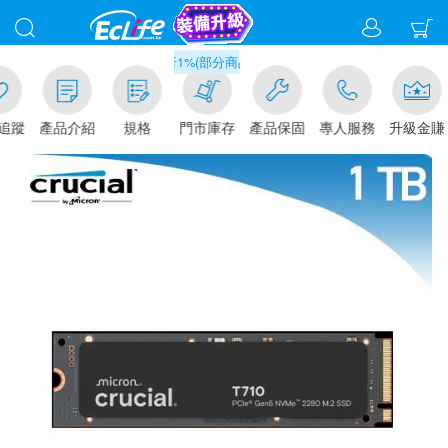
滿千元門市取貨現折1%(部分商品不適用)-請點我看
追蹤
產品介紹
規格
門市庫存
產品保固
專人服務
升級金賺