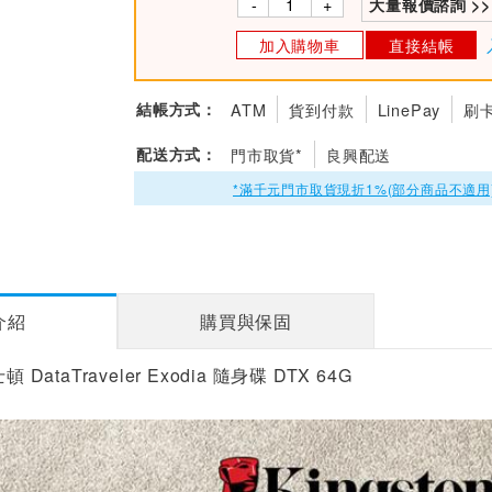
-
+
大量報價諮詢 >>
加入購物車
直接結帳
結帳方式：
ATM
貨到付款
LinePay
刷
配送方式：
門市取貨*
良興配送
*滿千元門市取貨現折1%(部分商品不適用
介紹
購買與保固
 DataTraveler Exodia 隨身碟 DTX 64G