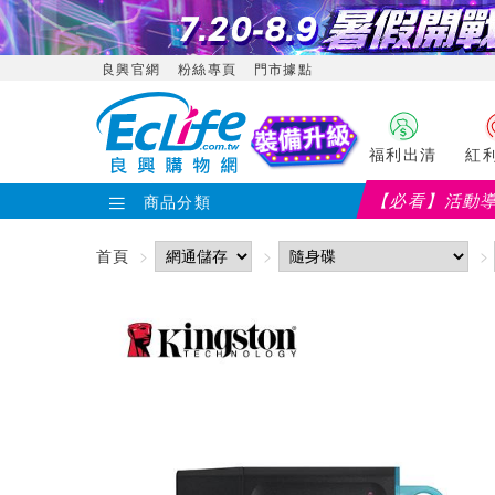
良興官網
粉絲專頁
門市據點
福利出清
紅
【必看】活動
商品分類
首頁