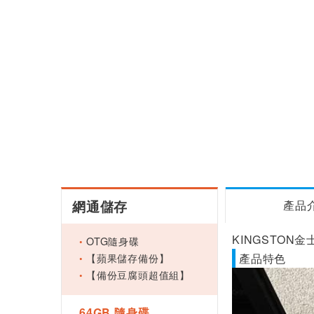
網通儲存
產品
KINGSTON金士頓
OTG隨身碟
【蘋果儲存備份】
產品特色
【備份豆腐頭超值組】
64GB 隨身碟