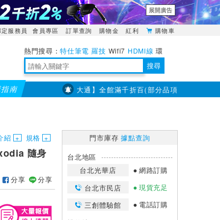
展開廣告
綁定服務員
會員專區
訂單查詢
購物金
紅利
購物車
特仕筆電
羅技
Wifi7
HDMI線
環
境量測
明緯POWER
搜尋
購指南
【PX大通】全館滿千折百(部分品項不適用，滿2千折200..
靈活多變的分離式設計
TypeC安全電源延長線
日除濕15L，19坪適用
華碩 ROG Falcata 電競鍵盤
WTR-1500C行動無線影音傳輸器
電源百寶袋-你要的這裡通通有
行動電源【BSMI認證專區】
owon電子測量與智能儀器專家
介紹
規格
門市庫存
據點查詢
xodia 隨身
台北地區
台北光華店
網路訂購
分享
分享
現貨充足
台北市民店
電話訂購
三創體驗館