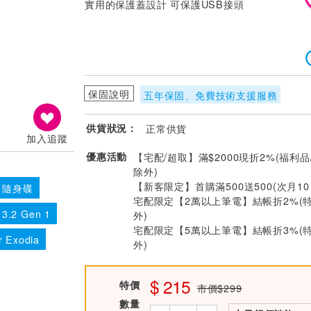
實用的保護蓋設計 可保護USB接頭
保固說明
五年保固、免費技術支援服務
供貨狀況：
正常供貨
加入追蹤
優惠活動
【宅配/超取】滿$2000現折2%(福利品
除外)
【新客限定】首購滿500送500(次月1
N 隨身碟
宅配限定【2萬以上筆電】結帳折2%(
3.2 Gen 1
外)
宅配限定【5萬以上筆電】結帳折3%(
 Exodia
外)
215
特價
市價$299
數量