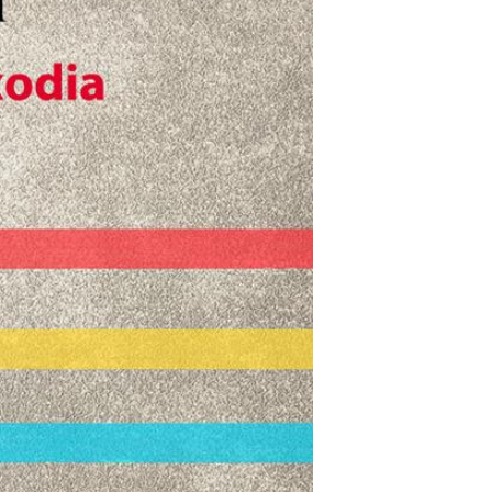
128G
KINGSTON金士頓
DataTraveler Exod
ia S 隨身碟 DTXS 1
$345
28G
KINGSTON金士頓
DataTraveler Exod
ia 隨身碟 DTX 256
$788
G