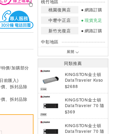
桃竹地區
桃園復興店
網路訂購
中壢中正店
現貨充足
新竹光復店
網路訂購
中彰地區
台中英才店
現貨充足
展開
嘉南地區
同類推薦
/特價/加購部分
高雄中華店
網路訂購
KINGSTON金士頓
高雄鳳山店
網路訂購
DataTraveler Kyso
0日前匯入)
n USB 隨身碟 DTK
$2688
特價、拆封品除
*庫存數量：網路訂購(0)、少量庫存
N 512GB
(1~2)、現貨充足(3以上)。
特價、拆封品除
KINGSTON金士頓
*門市庫存以店內實際數量為準，可使
DataTraveler 70 隨
用專人服務或撥打門市電話洽詢。
身碟 DT70 128G
$369
KINGSTON金士頓
DataTraveler 70 隨