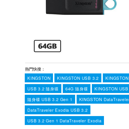
熱門快搜：
KINGSTON
KINGSTON USB 3.2
KINGSTO
USB 3.2 隨身碟
64G 隨身碟
KINGSTON USB 
隨身碟 USB 3.2 Gen 1
KINGSTON DataTraveler
DataTraveler Exodia USB 3.2
USB 3.2 Gen 1 DataTraveler Exodia