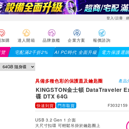
登入/註冊
利加購
達人開箱
品牌旗艦
企業方案
報價諮詢
導覽
宅配滿2千折2%
AI PC時代 全面升級
電力保護選
具備多種色彩的保護蓋及鑰匙圈
產品
KINGSTON金士頓 DataTraveler E
碟 DTX 64G
快速到貨
門市取貨
F3032159
USB 3.2 Gen 1 介面
大尺寸扣環 可輕鬆吊掛於鑰匙圈上