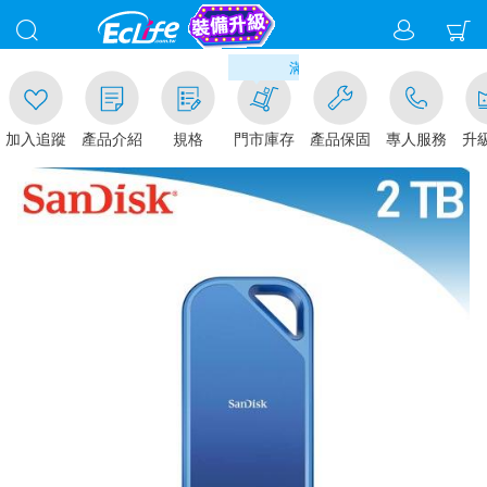
00
滿千元門市取貨現折1%(部分商品
加入追蹤
產品介紹
規格
門市庫存
產品保固
專人服務
升