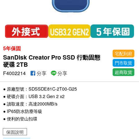
5年保固
宅配到府
SanDisk Creator Pro SSD 行動固態
門市取貨
硬碟 2TB
超商取貨
F4002214
分享
分享
● 原廠型號：SDSSDE81C-2T00-G25
● 硬碟介面：USB 3.2 Gen 2 x2
● 讀取速度：高達2000MB/s
● IP65防水防塵等級
● 便利的登山扣環
保固說明