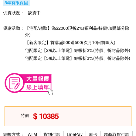
5年有限保固
供貨狀況：
缺貨中
優惠活動：
【宅配/超取】滿$2000現折2%(福利品/特價/加購部分除
外)
【新客限定】首購滿500送500(次月10日前匯入)
宅配限定【2萬以上筆電】結帳折2%(特價、拆封品除外)
宅配限定【5萬以上筆電】結帳折3%(特價、拆封品除外)
10385
特價
結帳方式：
ATM
貨到付款
LinePay
刷卡
超商取貨付款