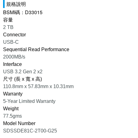
規格說明
BSMI碼：D33015
容量
2 TB
Connector
USB-C
Sequential Read Performance
2000MB/s
Interface
USB 3.2 Gen 2 x2
尺寸 (長 x 寬 x 高)
110.8mm x 57.83mm x 10.31mm
Warranty
5-Year Limited Warranty
Weight
77.5gms
Model Number
SDSSDE81C-2T00-G25