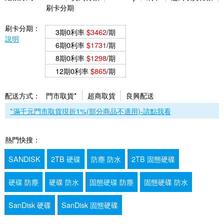
刷卡分期
刷卡分期：
3期0利率
$3462
/期
說明
6期0利率
$1731
/期
8期0利率
$1298
/期
12期0利率
$865
/期
配送方式：
門市取貨*
超商取貨
良興配送
*滿千元門市取貨現折1%(部分商品不適用)-請點我看
熱門快搜：
SANDISK
2TB 硬碟
防塵 防水
2TB 固態硬碟
硬碟 防塵
硬碟 防水
固態硬碟 防塵
固態硬碟 防水
SanDisk 硬碟
SanDisk 固態硬碟