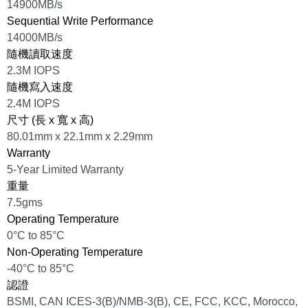
14900MB/s
Sequential Write Performance
14000MB/s
隨機讀取速度
2.3M IOPS
隨機寫入速度
2.4M IOPS
尺寸 (長 x 寬 x 高)
80.01mm x 22.1mm x 2.29mm
Warranty
5-Year Limited Warranty
重量
7.5gms
Operating Temperature
0°C to 85°C
Non-Operating Temperature
-40°C to 85°C
認證
BSMI, CAN ICES-3(B)/NMB-3(B), CE, FCC, KCC, Morocco,