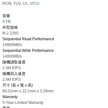
RCM, TUV, UL, VCCI
容量
4 TB
外型規格
M.2 2280
Sequential Read Performance
14900MB/s
Sequential Write Performance
14000MB/s
隨機讀取速度
2.3M IOPS
隨機寫入速度
2.4M IOPS
尺寸 (長 x 寬 x 高)
80.01mm x 22.1mm x 2.29mm
Warranty
5-Year Limited Warranty