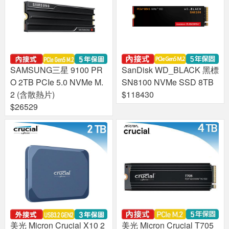
SAMSUNG三星 9100 PR
SanDisk WD_BLACK 黑標
O 2TB PCIe 5.0 NVMe M.
SN8100 NVMe SSD 8TB
2 (含散熱片)
$118430
$26529
美光 Micron Crucial X10 2
美光 Micron Crucial T705