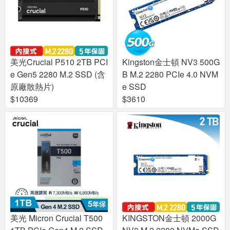
美光Crucial P510 2TB PCI
Kingston金士頓 NV3 500G
e Gen5 2280 M.2 SSD (含
B M.2 2280 PCIe 4.0 NVM
原廠散熱片)
e SSD
$10369
$3610
美光 Micron Crucial T500
KINGSTON金士頓 2000G