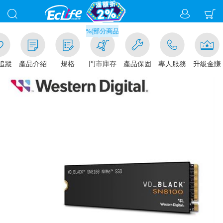
滿千元門市取貨現折1%(部分商品不適用)-請點我看
追蹤
產品介紹
規格
門市庫存
產品保固
專人服務
升級金賺