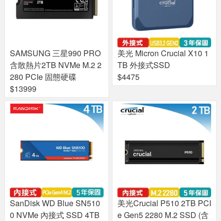
SAMSUNG 三星990 PRO
美光 Micron Crucial X10 1
含散熱片2TB NVMe M.2 2
TB 外接式SSD
280 PCIe 固態硬碟
$4475
$13999
SanDisk WD Blue SN510
美光Crucial P510 2TB PCI
0 NVMe 內接式 SSD 4TB
e Gen5 2280 M.2 SSD (含