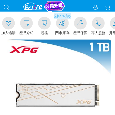
滿千元門市取貨現折1%(部分商品不適用)-請點我看
追蹤
產品介紹
規格
門市庫存
產品保固
專人服務
升級金賺