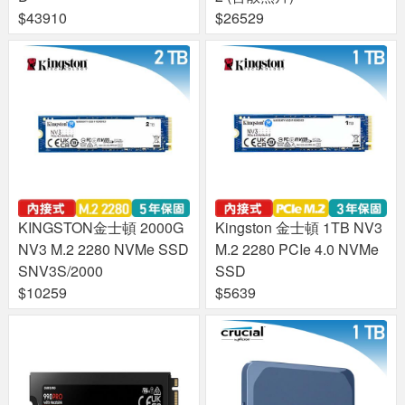
$43910
$26529
KINGSTON金士頓 2000G
Kingston 金士頓 1TB NV3
NV3 M.2 2280 NVMe SSD
M.2 2280 PCIe 4.0 NVMe
SNV3S/2000
SSD
$10259
$5639